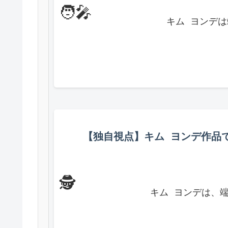
🧑🎤
            キム
【独自視点】キム ヨンデ作品
🕵️
            キム ヨ