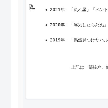
📝
2021年：「流れ星」「ペン
2020年：「浮気したら死
2019年：「偶然見つけたハ
            上記は一部