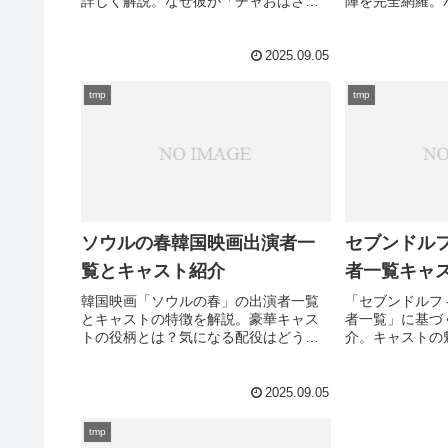
詳しく解説。なぜ彼が「チャおばさ
陣を完全網羅。
ん」と呼ばれるのか、その魅力とはど
ム・ジウォンを
こにあるのか知りたいですか？
ストから脇役ま
るあの俳優の情
2025.09.05
tmp
tmp
ソウルの春韓国映画出演者一
セブンドル
覧とキャスト紹介
者一覧キャ
韓国映画「ソウルの春」の出演者一覧
「セブンドルフ
とキャストの特徴を解説。豪華キャス
者一覧」に基づ
トの役柄とは？気になる配役はどうな
介。キャストの
っているのか？
俳優が集まって
んか？
2025.09.05
tmp