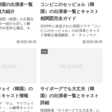
韓国の出演者一覧
コンビニのセッピョル（韓
魅力紹介
国）の出演者一覧とキャスト
相関図完全ガイド
偵団（韓国）の主要出
ター紹介を詳しく解
2020年に放送された韓国ドラマ『コン
力や意外な裏話、キャ
ビニのセッピョル』の出演者とキャス
とは？
ト情報を徹底解析。チ・チャンウクと
キム・ユジョンを筆頭に、個性豊かな
2025.09.05
2025.09.05
キャラクターを演じる俳優陣の魅力と
は？
tmp
ウェイ（韓国）の
サイボーグでも大丈夫（韓
とキャスト情報
国）の出演者一覧とキャスト
詳細
マ「サム、マイウェイ
！～」の豪華キャスト
韓国映画「サイボーグでも大丈夫」に