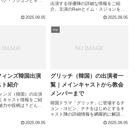
パク・ソジュンとキ
出演する俳優陣の詳細な情報をご紹
始めとするメインキャ
介。主演のRainとイム・スジョンをは
で詳しく紹介。気にな
じめ、個性豊かなキャストたちの魅力
報は？
2025.09.05
2025.09.05
を徹底解説します。あなたはこの映画
の隠された配役の秘密を知っています
tmp
か？
フィンズ韓国出演
グリッチ（韓国）の出演者一
スト紹介
覧｜メインキャストから教会
メンバーまで
ィンズ（韓国）の出演
くキャスト情報をご紹
韓国ドラマ「グリッチ」に登場するチ
魅力や役柄は？どんな
ョン・ヨビン、ナナをはじめとするキ
いるのか気になりませ
ャスト陣の詳細情報を網羅的に解説。
UFOコミュニティから謎の教会まで、
2025.09.05
2025.09.05
すべての登場人物の正体は？