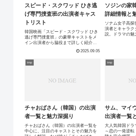
スピード・スクワッド ひき逃
ソジンの家
げ専門捜査班の出演者キャス
詳細情報と
トリスト
ソナム女子高探
演者とキャラク
韓国映画「スピード・スクワッド ひき
説。ドラマの魅
逃げ専門捜査班」の豪華キャストをメ
ストの見どころ
イン出演者から脇役まで詳しく紹介。
コン・ヒョジンやリュ・ジュンヨルの
2025.09.05
役柄情報とプロフィールも解説。あな
たは映画の出演者について詳しく知り
tmp
tmp
たいですか？
チャおばさん（韓国）の出演
サム、マイ
者一覧と魅力深掘り
出演者一覧
チャおばさん（韓国）の出演者一覧を
大人気韓国ドラ
中心に、注目のキャストとその魅力を
～恋の一発逆転