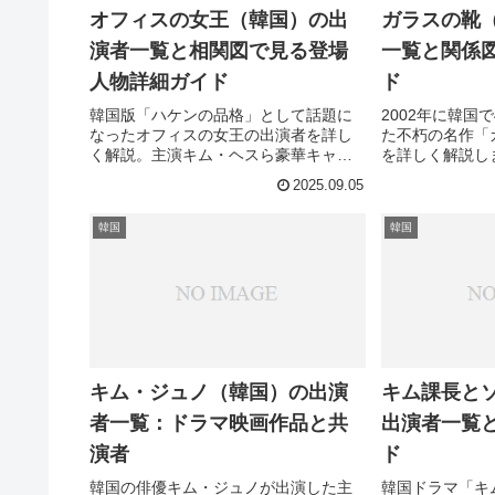
オフィスの女王（韓国）の出
ガラスの靴
演者一覧と相関図で見る登場
一覧と関係
人物詳細ガイド
ド
韓国版「ハケンの品格」として話題に
2002年に韓国
なったオフィスの女王の出演者を詳し
た不朽の名作「
く解説。主演キム・ヘスら豪華キャス
を詳しく解説し
トの魅力を相関図と共に徹底紹介しま
相関図や撮影秘
2025.09.05
す。あなたの推しキャストは誰です
事実まで徹底的
か？
の魅力を知り尽
韓国
韓国
す。
キム・ジュノ（韓国）の出演
キム課長と
者一覧：ドラマ映画作品と共
出演者一覧
演者
ド
韓国の俳優キム・ジュノが出演した主
韓国ドラマ「キ