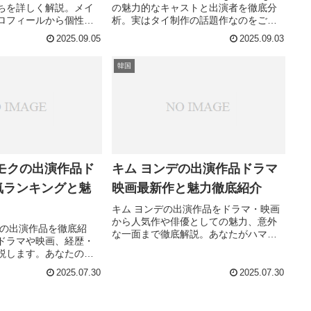
ちを詳しく解説。メイ
の魅力的なキャストと出演者を徹底分
ロフィールから個性豊
析。実はタイ制作の話題作なのをご存
ドラマの世界観を彩る
知でしたか？
2025.09.05
2025.09.03
関図を一挙公開。あな
見つかりましたか？
韓国
モクの出演作品ド
キム ヨンデの出演作品ドラマ
気ランキングと魅
映画最新作と魅力徹底紹介
キム ヨンデの出演作品をドラマ・映画
から人気作や俳優としての魅力、意外
クの出演作品を徹底紹
な一面まで徹底解説。あなたがハマる
ドラマや映画、経歴・
おすすめ作品はどれ？
説します。あなたのお
れ？
2025.07.30
2025.07.30