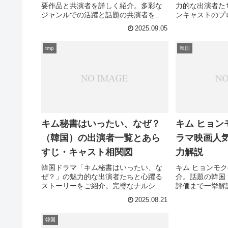
要作品と共演者を詳しく紹介。多彩な
力的な出演者た
ジャンルでの活躍と話題の共演者を知
ンキャストのプ
ることができます。気になる作品は見
かな脇役まで、
2025.09.05
つかりますか？
キャラクター相
たの推し俳優は
tmp
韓国
キム秘書はいったい、なぜ？
キム ヒョン
（韓国）の出演者一覧とあら
ラマ映画人
すじ・キャスト相関図
力解説
韓国ドラマ「キム秘書はいったい、な
キム ヒョンモ
ぜ？」の魅力的な出演者たちと心躍る
介。話題の韓国
ストーリーをご紹介。完璧なナルシス
評価まで一挙解
ト副会長と有能な秘書の恋愛模様、豪
すすめ作品はど
2025.08.21
華キャストの詳細プロフィールまで徹
底解説します。あなたも韓流ラブコメ
韓国
の世界に夢中になってしまうかも？