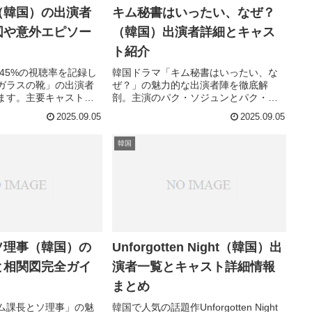
（韓国）の出演者
キム秘書はいったい、なぜ？
図や意外エピソー
（韓国）出演者詳細とキャス
ト紹介
で45%の視聴率を記録し
韓国ドラマ「キム秘書はいったい、な
ガラスの靴」の出演者
ぜ？」の魅力的な出演者陣を徹底解
ます。主要キャストの
剖。主演のパク・ソジュンとパク・ミ
話、知られざる意外な
ニョンから脇役まで、知られざるキャ
2025.09.05
2025.09.05
にご紹介。このドラマ
スト情報をお届け。あなたが知らない
くしたい方は必見で
裏話はどれ？
韓国
ソ理事（韓国）の
Unforgotten Night（韓国）出
と相関図完全ガイ
演者一覧とキャスト詳細情報
まとめ
ム課長とソ理事」の魅
韓国で人気の話題作Unforgotten Night