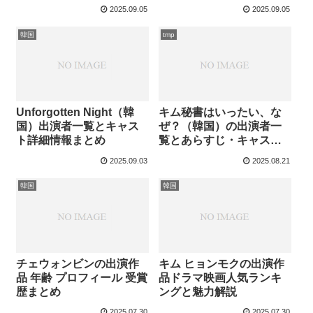
2025.09.05
2025.09.05
韓国
tmp
Unforgotten Night（韓
キム秘書はいったい、な
国）出演者一覧とキャス
ぜ？（韓国）の出演者一
ト詳細情報まとめ
覧とあらすじ・キャスト
相関図
2025.09.03
2025.08.21
韓国
韓国
チェウォンビンの出演作
キム ヒョンモクの出演作
品 年齢 プロフィール 受賞
品ドラマ映画人気ランキ
歴まとめ
ングと魅力解説
2025.07.30
2025.07.30