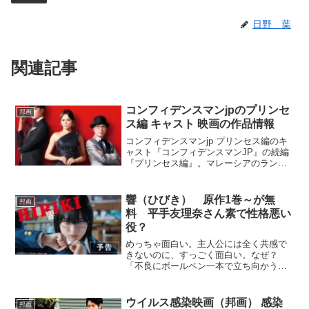
日野 葉
関連記事
コンフィデンスマンjpのプリンセ
邦画
ス編 キャスト 映画の作品情報
コンフィデンスマンjp プリンセス編のキ
ャスト『コンフィデンスマンJP』の続編
『プリンセス編』。マレーシアのランカ
ウイ島が舞台です。伝説の島と呼ばれる
南国リゾートですね。ダー子、ボクちゃ
ん、リチャードら面々が世界有数の大富
響（ひびき） 原作1巻～が無
邦画
豪一族をターゲット...
料 平手友理奈さん素で性格悪い
役？
めっちゃ面白い。主人公には全く共感で
きないのに、すっごく面白い。なぜ？
「不良にボールペン一本で立ち向かう」
「クラスのバカとは話をしない」「控え
めに言って、頭のおかしい女」ひたすら
自分の感性にまっすぐな高校生・鮎喰響
ウイルス感染映画（邦画） 感染
邦画