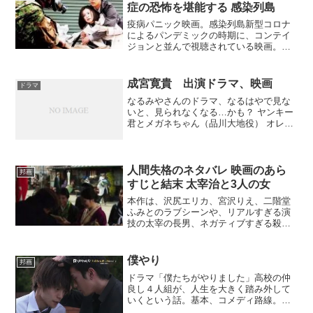
（あくい・ひびき）が、小説...
症の恐怖を堪能する 感染列島
疫病パニック映画。感染列島新型コロナ
によるパンデミックの時期に、コンテイ
ジョンと並んで視聴されている映画。
2008年作、妻夫木聡ほか出演。2009年当
時の新型インフルエンザの状況と映画の
内容が似すぎていたために、全日空での
成宮寛貴 出演ドラマ、映画
ドラマ
機内上映を打ち切ら...
なるみやさんのドラマ、なるはやで見な
いと、見られなくなる…かも？ ヤンキー
君とメガネちゃん（品川大地役） オレン
ジデイズ（相田翔平役） 高校教師（上谷
悠次役） 怪盗 山猫（勝村英男役） 花咲
枚が黙ってない（松木啓介役） ララピポ
（栗野健治役...
人間失格のネタバレ 映画のあら
邦画
すじと結末 太宰治と3人の女
本作は、沢尻エリカ、宮沢りえ、二階堂
ふみとのラブシーンや、リアルすぎる演
技の太宰の長男、ネガティブすぎる殺し
文句で愛人に心中を決意させてしまうと
ころなど、見どころ満載。乳首露出の二
階堂ふみに注目
僕やり
邦画
ドラマ「僕たちがやりました」高校の仲
良し４人組が、人生を大きく踏み外して
いくという話。基本、コメディ路線。僕
達がやりましたあらすじ：爆弾ドーー