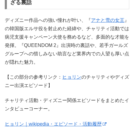
ざる裏話
ディズニー作品への強い憧れが叶い、『
アナと雪の女王
』
の韓国版エルサ役を射止めた経緯や、チャリティ活動では
病児支援キャンペーン大使を務めるなど、多面的な才能を
発揮。『QUEENDOM 2』出演時の裏話や、若手ガールズ
グループへの惜しみない助言など業界内での人望も厚い点
が隠れた魅力。
【この部分の参考リンク：
ヒョリン
のチャリティやディズ
ニー出演エピソード】
チャリティ活動・ディズニー関係エピソードをまとめたイ
ンタビューコーナー。
ヒョリン｜wikipedia・エピソード・活動履歴