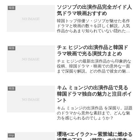
ですか？
ソジソブの出演作品完全ガイド人
韓国
気ドラマ映画おすすめ
韓国トップ俳優ソ・ジソブが魅せた名作
ドラマと映画の数々を詳しく解説。人気
作品からあまり知られていない隠れた名
作まで、その魅力と見どころを徹底紹介
します。あなたはどの作品が最も印象に
残るでしょうか？
チェ ヒジンの出演作品と韓国ド
韓国
ラマ映画で光る演技力まとめ
チェ ヒジンの最新出演作品から印象的な
役柄、韓国ドラマ・映画での意外な一面
まで深掘り解説。どの作品で彼女の魅力
を発見しましたか？
キム ミョンジの出演作品で見る
韓国
韓国ドラマ独自の魅力と注目ポイ
ント
キム ミョンジの出演作品 を深掘り。話題
のドラマから意外な素顔まで、どんな魅
力を感じられるのでしょうか？
瓔珞<エイラク>～紫禁城に燃ゆる
tmp