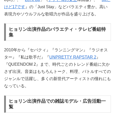
けど17です
』の「Just Stay」などバラエティ豊か。高い
表現力やソウルフルな歌唱力が作品を盛り上げる。
ヒョリン出演作品のバラエティ・テレビ番組特
集
2010年から『セバクィ』『ランニングマン』『ラジオス
ター』『私は歌手だ』『
UNPRETTY RAPSTAR 2
』
『QUEENDOM 2』まで、時代ごとのトレンド番組に欠か
さず出演。音楽はもちろんトーク、料理、バトルすべての
ジャンルで活躍し、多くの新世代アーティストの憧れにも
なっている。
ヒョリン出演作品での雑誌モデル・広告活動一
覧