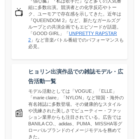
『強心臓』『私は歌手だ』など多くの人気番
組に多数出演。競演者との化学反応やトー
📺
ク、ユーモアで存在感を示してきた。近年は
『QUEENDOM 2』など、新たなガールズグ
ループとの共演企画でもエピソードが話題。
「GOOD GIRL」「
UNPRETTY RAPSTAR
2
」など音楽バトル番組でのパフォーマンスも
必見。
ヒョリン出演作品での雑誌モデル・広
告活動一覧
モデル活動としては「VOGUE」「ELLE」
「marie claire」「NYLON」など韓国・海外の
有名雑誌に多数登場。その健康的なスタイル
や洗練された美しさでビューティー・ファッ
📰
ション業界からも注目されている。広告では
BANILA CO.、adidas、PUMA、MISSHA等グ
ローバルブランドのイメージモデルを務めて
きた。