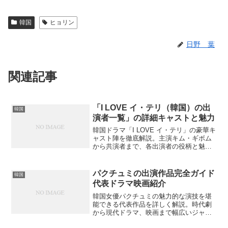
韓国
ヒョリン
日野 葉
関連記事
「I LOVE イ・テリ（韓国）の出
韓国
演者一覧」の詳細キャストと魅力
韓国ドラマ「I LOVE イ・テリ」の豪華キ
ャスト陣を徹底解説。主演キム・ギボム
から共演者まで、各出演者の役柄と魅力
を詳しく紹介します。韓国エンターテイ
ンメント界の実力派俳優たちの演技力と
は？
パクチュミの出演作品完全ガイド
韓国
代表ドラマ映画紹介
韓国女優パクチュミの魅力的な演技を堪
能できる代表作品を詳しく解説。時代劇
から現代ドラマ、映画まで幅広いジャン
ルで活躍する彼女の隠れた名作もご存知