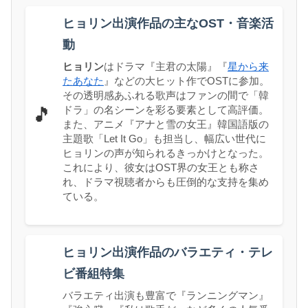
ヒョリン出演作品の主なOST・音楽活
動
ヒョリン
はドラマ『主君の太陽』『
星から来
たあなた
』などの大ヒット作でOSTに参加。
その透明感あふれる歌声はファンの間で「韓
ドラ」の名シーンを彩る要素として高評価。
🎵
また、アニメ『アナと雪の女王』韓国語版の
主題歌「Let It Go」も担当し、幅広い世代に
ヒョリンの声が知られるきっかけとなった。
これにより、彼女はOST界の女王とも称さ
れ、ドラマ視聴者からも圧倒的な支持を集め
ている。
ヒョリン出演作品のバラエティ・テレ
ビ番組特集
バラエティ出演も豊富で『ランニングマン』