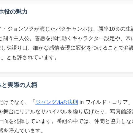
ホ役の魅力
イ・ジョンソクが演じたパクチャンホは、勝率10％の生
と闘う主人公。善悪を揺れ動くキャラクター設定や、常
差しや語り口、細かな感情表現に変化をつけることで弁
ー」とも評されています。
ホと実際の人柄
だけでなく、「
ジャングルの法則
in ワイルド・コリ
を舞台にリアルなサバイバルを繰り広げたり、写真館経
一面を発揮しています。番組の中では、仲間と協力しな
感を呼んでいます。