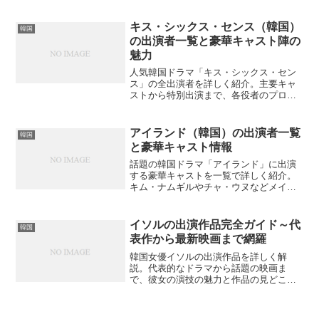
羅。彼の演技の幅広さとは？
キス・シックス・センス（韓国）
韓国
の出演者一覧と豪華キャスト陣の
魅力
人気韓国ドラマ「キス・シックス・セン
ス」の全出演者を詳しく紹介。主要キャ
ストから特別出演まで、各役者のプロフ
ィールと役柄を網羅的に解説。あなたの
推し俳優は出演している？
アイランド（韓国）の出演者一覧
韓国
と豪華キャスト情報
話題の韓国ドラマ「アイランド」に出演
する豪華キャストを一覧で詳しく紹介。
キム・ナムギルやチャ・ウヌなどメイン
キャストの経歴や役柄について徹底解説
します。あなたはお気に入りのキャスト
を見つけられるでしょうか？
イソルの出演作品完全ガイド～代
韓国
表作から最新映画まで網羅
韓国女優イソルの出演作品を詳しく解
説。代表的なドラマから話題の映画ま
で、彼女の演技の魅力と作品の見どころ
を紹介します。どの作品から観るべき？