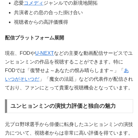
恋愛
コメディ
ジャンルでの新境地開拓
共演者との息の合った掛け合い
視聴者からの高評価獲得
配信プラットフォーム展開
現在、FODや
U-NEXT
などの主要な動画配信サービスでユ
ンヒョンミンの作品を視聴することができます。特に
FODでは「復讐せよ～あなたの恨み晴らします～」「
あ
いつがそいつだ
」「魔女の法廷」などの代表作が配信され
ており、ファンにとって貴重な視聴機会となっています。
ユンヒョンミンの演技力評価と独自の魅力
元プロ野球選手から俳優に転身したユンヒョンミンの演技
力について、視聴者からは非常に高い評価を得ています。