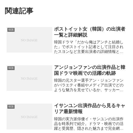
関連記事
ポストイット女（韓国）の出演者
韓国
一覧と詳細解説
韓国ドラマ「だから俺はアンチと結婚し
た」でポストイット記者として注目され
たスヨンなど主要出演者の詳細情報と意
外な経歴について詳しく解説。各キャス
トの過去作品や現在の活動状況、共演者
との関係性まで深堀りした情報をお届け
アンジョンファンの出演作品と韓
韓国
します。どの俳優が一番印象的でした
国ドラマ映画での活躍の軌跡
か？
韓国の元スター選手アン・ジョンファン
がバラエティ番組やメディア出演でどの
ような魅力を見せているか、サッカー以
外の多彩な才能について詳しく解説しま
す。
イサンユン出演作品から見るキャ
韓国
リア最新情報
韓国の実力派俳優イ・サンユンの出演作
品を時系列で紹介。ドラマ・映画での活
躍と受賞歴、隠された魅力まで完全網