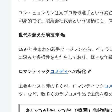
ユン・ヒョンミンは元プロ野球選手という異
印象的です。製薬会社代表という役柄にも、
世代を超えた演技陣
🎭
1997年生まれの若手ソ・ジフンから、ベテ
に深みと多様性をもたらしており、様々な年
ロマンティック
コメディ
への特化
💕
主要キャスト陣の多くが、ロマンティック
コ
ツ」など、数多くのラブコメ作品で主演を務
あいつがそいつだ（韓国）制作陣