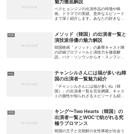
魅力徹底解説
ペクヒョンジンの出演作品の特徴や映
画、ドラマでの実績、意外なエピソード
まで深く紹介します。あなたの好きな出
演作は何ですか？
メソッド（韓国）の出演者一覧と
韓国
演技派俳優の魅力解説
韓国映画「メソッド」の豪華キャスト陣
の詳細プロフィールと演技力を徹底解
説。パク・ソンウンからオ・スンフンま
で、各出演者の魅力と代表作品をご紹介
しています。あなたの推しキャストは
誰？
チャンシルさんには福が多いね韓
tmp
国の出演者一覧魅力紹介
「チャンシルさんには福が多いね（韓
国）」の出演者一覧を完全網羅。キャス
トの個性や知られざるエピソードも紹
介。出演者の魅力とは何か？
キング〜Two Hearts（韓国）の
韓国
出演者一覧とWOCで紡がれる究
極ラブロマンス
韓国の王子と北朝鮮の女性将校が出会う