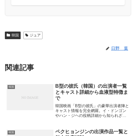
韓国
ジュア
日野 葉
関連記事
B型の彼氏（韓国）の出演者一覧
韓国
とキャスト詳細から血液型特徴ま
で
韓国映画「B型の彼氏」の豪華出演者陣と
キャスト情報を完全網羅。イ・ドンゴン
やハン・ジヘの役柄詳細から知られざる
裏話、血液型性格論まで徹底解説しま
す。あなたは主演俳優の意外な血液型事
実をご存知ですか？
ペクヒョンジンの出演作品一覧と
韓国