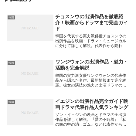
チョスンウの出演作品を徹底紹
韓国
介！映画からドラマまで完全ガイ
ド
韓国を代表する実力派俳優チョスンウの
出演作品を映画・ドラマ・ミュージカル
に分けて詳しく解説。代表作から隠れた
名作まで、あなたの知らない魅力的な作
品があるかもしれません。
ワンジウォンの出演作品・魅力・
韓国
活動を完全解説
韓国の実力派女優ワンジウォンの代表作
品から隠れた名作、最新情報まで完全網
羅。彼女の演技の魅力と出演ドラマの見
どころを詳しく解説します。あなたはワ
ンジウォンの魅力をどこまで知っていま
すか？
イエジンの出演作品完全ガイド映
韓国
画ドラマ代表作品人気ランキング
ソン・イェジンの映画とドラマの全出演
作品を詳しく解説。『愛の不時着』『私
の頭の中の消しゴム』など代表作から隠
れた名作まで、彼女の演技の魅力を感じ
られる作品は？