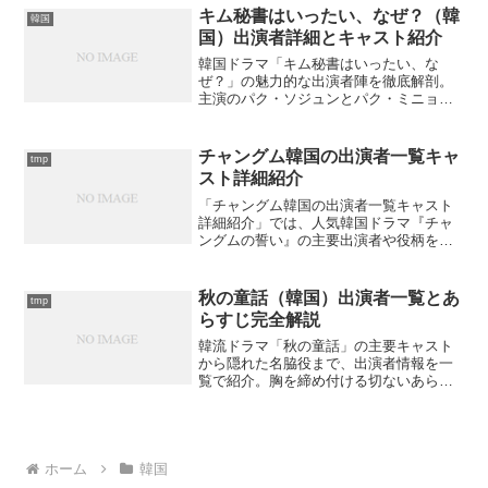
キム秘書はいったい、なぜ？（韓
韓国
国）出演者詳細とキャスト紹介
韓国ドラマ「キム秘書はいったい、な
ぜ？」の魅力的な出演者陣を徹底解剖。
主演のパク・ソジュンとパク・ミニョン
から脇役まで、知られざるキャスト情報
をお届け。あなたが知らない裏話はど
れ？
チャングム韓国の出演者一覧キャ
tmp
スト詳細紹介
「チャングム韓国の出演者一覧キャスト
詳細紹介」では、人気韓国ドラマ『チャ
ングムの誓い』の主要出演者や役柄を詳
述。あまり知られていない個別エピソー
ドも紹介。キャストの魅力とは？
秋の童話（韓国）出演者一覧とあ
tmp
らすじ完全解説
韓流ドラマ「秋の童話」の主要キャスト
から隠れた名脇役まで、出演者情報を一
覧で紹介。胸を締め付ける切ないあらす
じも詳しく解説します。あなたも涙なし
では見られない運命の物語を知っていま
すか？
ホーム
韓国