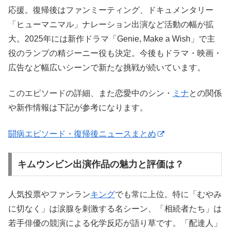
応援。復帰後はファンミーティング、ドキュメンタリー
「ヒューマニマル」ナレーション出演など活動の幅が拡
大。2025年には新作ドラマ「Genie, Make a Wish」で主
役のランプの精ジーニー役も決定。今後もドラマ・映画・
広告など幅広いシーンで新たな挑戦が続いています。
このエピソードの詳細、また恋愛中のシン・
ミナ
との関係
や新作情報は下記が参考になります。
闘病エピソード・復帰後ニュースまとめ
キムウンビン出演作品の魅力と評価は？
人気投票やファンラン
キング
でも常に上位。特に「むやみ
に切なく」は涙腺を刺激する名シーン、「相続者たち」は
若手俳優の競演による化学反応が語り草です。「配達人」