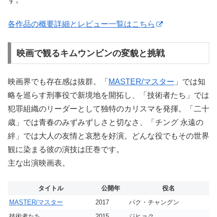
各作品の概要詳細とレビュー一覧はこちら
映画で観るキムウンビンの変貌と挑戦
映画界でも存在感は抜群。「
MASTER/マスター
」では知
略を巡らす刑事役で新境地を開拓し、「技術者たち」では
犯罪組織のリーダーとして独特のカリスマを発揮。「二十
歳」では青春のみずみずしさと切なさ、「チング 永遠の
絆」では大人の友情と哀愁を好演。どんな役でもその世界
観に染まる彼の演技は圧巻です。
主な出演映画表。
タイトル
公開年
役名
MASTER/マスター
2017
パク・チャングン
技術者たち
2015
ジヒョク