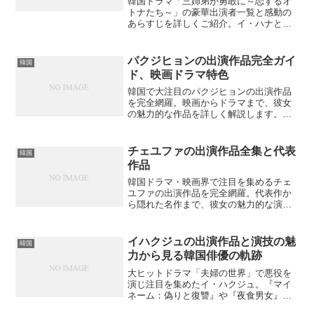
韓国ドラマ「三姉弟が勇敢に～恋するオ
トナたち～」の豪華出演者一覧と感動の
あらすじを詳しくご紹介。イ・ハナとイ
ム・ジュファンが織りなす大人の恋愛と
家族の絆をお楽しみください。あなたも
感動の物語に出会えるでしょうか？
パクジヒョンの出演作品完全ガイ
韓国
ド、映画ドラマ特色
韓国で大注目のパクジヒョンの出演作品
を完全網羅。映画からドラマまで、彼女
の魅力的な作品を詳しく解説します。あ
なたはどの作品から観始めますか？
チェユファの出演作品全集と代表
韓国
作品
韓国ドラマ・映画界で注目を集めるチェ
ユファの出演作品を完全網羅。代表作か
ら隠れた名作まで、彼女の魅力的な演技
の軌跡を詳しく解説します。どの作品が
最も印象深いでしょうか？
イハクジュの出演作品と演技の魅
韓国
力から見る韓国俳優の軌跡
大ヒットドラマ「夫婦の世界」で悪役を
演じ注目を集めたイ・ハクジュ。『マイ
ネーム：偽りと復讐』や『夜食男女』な
ど話題作への出演で演技の幅を見せつけ