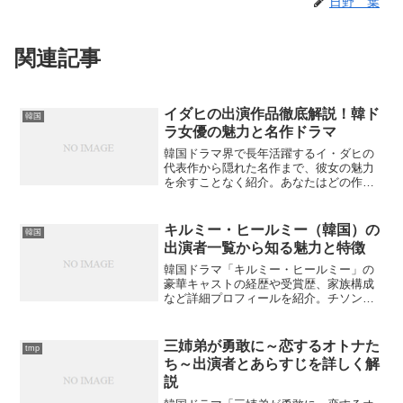
日野 葉
関連記事
イダヒの出演作品徹底解説！韓ド
韓国
ラ女優の魅力と名作ドラマ
韓国ドラマ界で長年活躍するイ・ダヒの
代表作から隠れた名作まで、彼女の魅力
を余すことなく紹介。あなたはどの作品
から見始めますか？
キルミー・ヒールミー（韓国）の
韓国
出演者一覧から知る魅力と特徴
韓国ドラマ「キルミー・ヒールミー」の
豪華キャストの経歴や受賞歴、家族構成
など詳細プロフィールを紹介。チソンの7
つの人格演技やパク・ソジュンの魅力を
徹底解説するが、これらの出演者の隠れ
た魅力はご存知ですか？
三姉弟が勇敢に～恋するオトナた
tmp
ち～出演者とあらすじを詳しく解
説