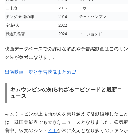
二十歳
2015
チホ
チング 永遠の絆
2014
チェ・ソンフン
宇宙+人
2022
–
武道刑務官
2024
イ・ジョンド
映画データベースでの詳細な解説や予告編動画はこのリン
ク先が参考になります。
出演映画一覧と予告映像まとめ
キムウンビンの知られざるエピソードと最新ニ
ュース
キムウンビンが上咽頭がんを乗り越えて活動復帰したこと
は、韓国芸能界でも大きなニュースとなりました。病気療
養中、彼女のシン・
ミナ
が常に支えとなり多くのファンが