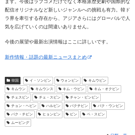
ます。今後はラブコメだけでなく本格派歴史劇や国際的な
配信オリジナルなど新しいジャンルへの挑戦も有力。韓ド
ラ界を牽引する存在から、アジアさらにはグローバルで人
気を広げていくのは間違いありません。
今後の展望や最新出演情報はここに詳しいです。
新作情報・話題の最新ニュースまとめ
韓国
イ・ソンビン
ウォンビン
キムウビン
キムウン
キムウンス
キム・ウビン
キム・オクビン
チェスビン
チェ・スビン
チャン・ビンビン
チョン・ヘビン
ハルビン
パクチビン
パク・ウンビン
パク・チビン
ヒョンビン
ビン
ペ・スビン
ムービング