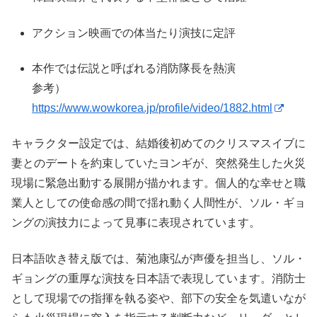
アクション映画での体当たり演技に定評
本作では伝説と呼ばれる消防隊長を熱演
参考）
https://www.wowkorea.jp/profile/video/1882.html
キャラクター設定では、結婚後初めてのクリスマスイブに
妻とのデートを約束していたヨンギが、突然発生した火災
現場に緊急出動する展開が描かれます。個人的な幸せと職
業人としての使命感の間で揺れ動く人間性が、ソル・ギョ
ングの演技力によって見事に表現されています。
日本語吹き替え版では、菊池康弘が声優を担当し、ソル・
ギョングの重厚な演技を日本語で表現しています。消防士
として現場での指揮を執る姿や、部下の安全を気遣いなが