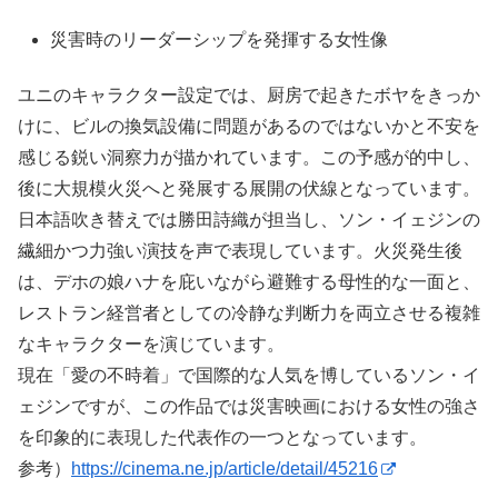
災害時のリーダーシップを発揮する女性像
ユニのキャラクター設定では、厨房で起きたボヤをきっか
けに、ビルの換気設備に問題があるのではないかと不安を
感じる鋭い洞察力が描かれています。この予感が的中し、
後に大規模火災へと発展する展開の伏線となっています。
日本語吹き替えでは勝田詩織が担当し、ソン・イェジンの
繊細かつ力強い演技を声で表現しています。火災発生後
は、デホの娘ハナを庇いながら避難する母性的な一面と、
レストラン経営者としての冷静な判断力を両立させる複雑
なキャラクターを演じています。
現在「愛の不時着」で国際的な人気を博しているソン・イ
ェジンですが、この作品では災害映画における女性の強さ
を印象的に表現した代表作の一つとなっています。
参考）
https://cinema.ne.jp/article/detail/45216