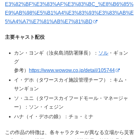
E3%82%BF%E3%83%AF%E3%83%BC_%E8%B6%85%
E9%AB%98%E5%B1%A4%E3%83%93%E3%83%AB%E
5%A4%A7%E7%81%AB%E7%81%BD
主要キャスト配役
カン・ヨンギ（汝矣島消防署隊長）：
ソル
・ギョン
グ
参考）
https://www.wowow.co.jp/detail/105744
イ・デホ（タワースカイ施設管理チーフ）：キム・
サンギョン
ソ・ユニ（タワースカイフードモール・マネージャ
ー）：ソン・イェジン
ハナ（イ・デホの娘）：チョ・ミナ
この作品の特徴は、各キャラクターが異なる立場から災害