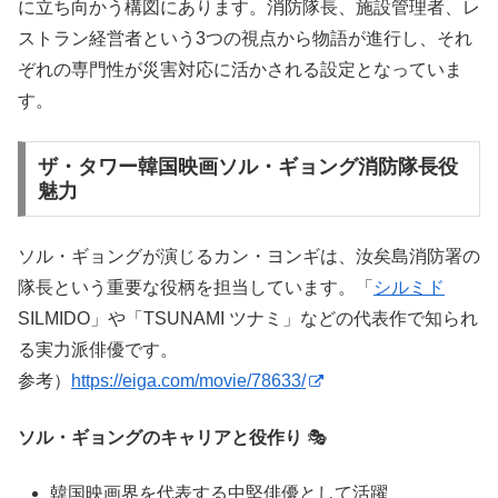
に立ち向かう構図にあります。消防隊長、施設管理者、レ
ストラン経営者という3つの視点から物語が進行し、それ
ぞれの専門性が災害対応に活かされる設定となっていま
す。
ザ・タワー韓国映画ソル・ギョング消防隊長役
魅力
ソル・ギョングが演じるカン・ヨンギは、汝矣島消防署の
隊長という重要な役柄を担当しています。「
シルミド
SILMIDO」や「TSUNAMI ツナミ」などの代表作で知られ
る実力派俳優です。
参考）
https://eiga.com/movie/78633/
ソル・ギョングのキャリアと役作り
🎭
韓国映画界を代表する中堅俳優として活躍