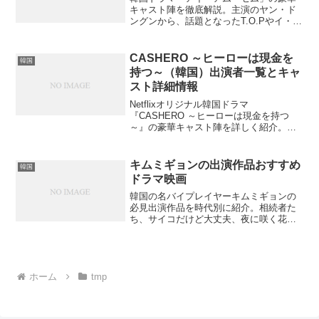
キャスト陣を徹底解説。主演のヤン・ド
ングンから、話題となったT.O.Pやイ・ミ
ンホなど、出演者の魅力と役柄を詳しく
紹介します。あなたの知らないキャスト
の秘話はありますか？
CASHERO ～ヒーローは現金を
韓国
持つ～（韓国）出演者一覧とキャ
スト詳細情報
Netflixオリジナル韓国ドラマ
『CASHERO ～ヒーローは現金を持つ
～』の豪華キャスト陣を詳しく紹介。
2PMジュノ主演の新感覚ヒーロードラマ
で注目の出演者たちの魅力とは？
キムミギョンの出演作品おすすめ
韓国
ドラマ映画
韓国の名バイプレイヤーキムミギョンの
必見出演作品を時代別に紹介。相続者た
ち、サイコだけど大丈夫、夜に咲く花な
ど代表作から最新作まで徹底解説。あな
たはどの作品から観ますか？
ホーム
tmp