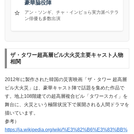
豪華脇役陣
⭐
アン・ソンギ、チャ・インピョら実力派ベテラ
ン俳優も多数出演
ザ・タワー超高層ビル大火災主要キャスト人物
相関
2012年に製作された韓国の災害映画「ザ・タワー 超高層
ビル大火災」は、豪華キャスト陣で話題を集めた作品で
す。地上108階建ての超高層複合ビル「タワースカイ」を
舞台に、火災という極限状況下で展開される人間ドラマを
描いています。
参考）
https://ja.wikipedia.org/wiki/%E3%82%B6%E3%83%BB%