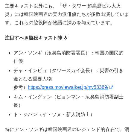
主要キャスト以外にも、「ザ・タワー 超高層ビル大火
災」には韓国映画界の実力派俳優たちが多数出演していま
す。これらの脇役陣が物語に深みを与えています。
注目すべき脇役キャスト陣
🌟
アン・ソンギ（汝矣島消防署署長）：韓国の国民的
俳優
チャ・インピョ（タワースカイ会長）：災害の引き
金となる重要人物
参考）
https://press.moviewalker.jp/mv53369/
キム・イングォン（ビョンマン・汝矣島消防署副士
長）
ト・ジハン（イ・ソヌ・新人消防士）
特にアン・ソンギは韓国映画界のレジェンド的存在で、消