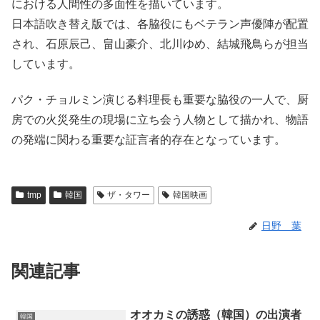
における人間性の多面性を描いています。
日本語吹き替え版では、各脇役にもベテラン声優陣が配置
され、石原辰己、畠山豪介、北川ゆめ、結城飛鳥らが担当
しています。
パク・チョルミン演じる料理長も重要な脇役の一人で、厨
房での火災発生の現場に立ち会う人物として描かれ、物語
の発端に関わる重要な証言者的存在となっています。
tmp
韓国
ザ・タワー
韓国映画
日野 葉
関連記事
オオカミの誘惑（韓国）の出演者
韓国