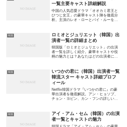
一覧主要キャスト詳細解説
中国の人気恋愛ドラマ「オオカミ君王と
ひつじ女王」の豪華キャスト陣を徹底分
析。主演のレオ・ローとバイ・ルーをは
じめ、各出演者のプロフィールや過去の
代表作、撮影秘話まで詳しく紹介。あな
たはこのドラマの隠された魅力を知って
ロミオとジュリエット（韓国）出
韓国
いますか？
演者一覧の詳細まとめ
韓国版「ロミオとジュリエット」の出演
者一覧を詳しく紹介。豪華キャストや役
柄の魅力とは？あなたはどの出演者に注
目しますか？
いつかの君に（韓国）出演者一覧
韓国
韓流スター キャスト詳細プロフ
ィール
Netflix韓国ドラマ『いつかの君に』の豪
華出演者を徹底解説。アン・ヒョソプ、
チョン・ヨビン、カン・フンの詳しいプ
ロフィールから撮影秘話まで、あなたは
このキャストの魅力をどこまで知ってい
ますか？
アイ・アム・セム（韓国）の出演
韓国
者一覧とキャストの魅力
韓国ドラマ「アイ・アム・セム」の豪華