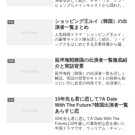
演者を詳しく紹介。チャ・ウヌ、アン・
ヒョソプらメインキャストから隠れた逸
話まで網羅。あなたの推しは誰になる？
ショッピング王ルイ（韓国）の出
tmp
演者一覧まとめ
人気韓国ドラマ「ショッピング王ルイ」
の豪華キャスト陣を詳しく紹介。ソ・イ
ングクをはじめとする主要俳優から脇役
まで全出演者を網羅した完全版です。気
になるあの俳優は出ているの？
延坪海戦韓国の出演者一覧徹底紹
韓国
介と実話背景
延坪海戦（韓国）の出演者一覧を詳しく
解説。実話の背景やキャストの役柄も知
りたい方に必見の内容です。出演者たち
の魅力とは？
10年先も君に恋して?A Date
tmp
With The Future?韓国出演者一覧
あらすじ恋
10年先も君に恋してA Date With The
Futureは10年越しの運命的な恋を描いた
中国ドラマです。ウィリアム・チャンと
ジャン・ルオナンが演じる消防士と記者