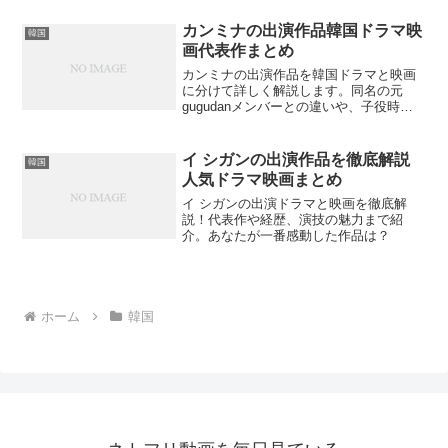
の一途な恋愛模様が話題となっていま
す。果たして二人の恋の行方は？
カンミナの出演作品韓国ドラマ映
韓国
画代表作まとめ
カンミナの出演作品を韓国ドラマと映画
に分けて詳しく解説します。同名の元
gugudanメンバーとの違いや、子役時代
から現在までの代表作を知りたくないで
すか？
イ シガンの出演作品を徹底解説
韓国
人気ドラマ映画まとめ
イ シガンの出演ドラマと映画を徹底解
説！代表作や経歴、演技の魅力まで紹
介。あなたが一番感動した作品は？
ホーム
韓国