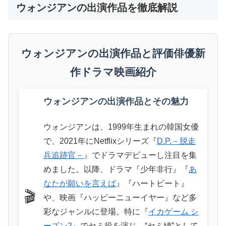
ウォンジアンの出演作品を徹底解説
ウォンジアンの出演作品と評価俳優新
作ドラマ映画紹介
ウォンジアンの出演作品とその魅力
ウォンジアンは、1999年生まれの韓国女優
で、2021年にNetflixシリーズ『
D.P.－脱走
兵追跡官－
』でドラマデビューし注目を集
めました。以降、ドラマ『少年非行』『
あ
なたが願いを言えば
』『ハートビート』
🎬
や、映画『ハッピーニューイヤー』など多
彩なジャンルに登場。特に『
イカゲーム シ
ーズン2
』でセミ役を演じ、“セミ姉”として