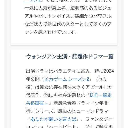
一気に人気が急上昇。透明感のあるビジュ
アルやバリトンボイス、繊細かつパワフル
な演技力で新世代のスターとして多くのフ
ァンを惹き付けています。
ウォンジアン主演・話題作ドラマ一覧
出演ドラマはバラエティに富み、特に2024
年公開『
イカゲーム シーズン2
』（セミ
役）は彼女の存在感を大きくアピールした
代表作。他にも社会派題材の『
D.P.－脱走
兵追跡官－
』新感覚青春ドラマ『少年非
行』シリーズ、感動のヒューマンドラマ
『
あなたが願いを言えば
』、ファンタジー
ロマンス『ハートビート』、そして独立系