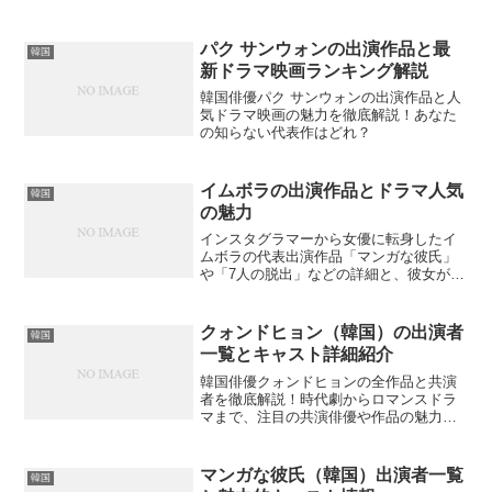
優陣の役柄や経歴、相関図まで網羅的に
解説した完全版です。あなたも気になる
俳優の魅力を発見できるかも？
パク サンウォンの出演作品と最
韓国
新ドラマ映画ランキング解説
韓国俳優パク サンウォンの出演作品と人
気ドラマ映画の魅力を徹底解説！あなた
の知らない代表作はどれ？
イムボラの出演作品とドラマ人気
韓国
の魅力
インスタグラマーから女優に転身したイ
ムボラの代表出演作品「マンガな彼氏」
や「7人の脱出」などの詳細と、彼女が韓
国ドラマで注目される理由とは？
クォンドヒョン（韓国）の出演者
韓国
一覧とキャスト詳細紹介
韓国俳優クォンドヒョンの全作品と共演
者を徹底解説！時代劇からロマンスドラ
マまで、注目の共演俳優や作品の魅力も
紹介しています。知りたい情報が全て揃
っているでしょうか？
マンガな彼氏（韓国）出演者一覧
韓国