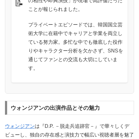
の相性や即興演技」が現場で高評価だった
📝
ことが報じられました。
プライベートエピソードでは、韓国国立芸
術大学に在籍中でキャリアと学業を両立し
ている努力家。多忙な中でも徹底した役作
りやキャラクター分析を欠かさず、SNSを
通じてファンとの交流も大切にしていま
す。
ウォンジアンの出演作品とその魅力
ウォンジアン
は『D.P. －脱走兵追跡官－』で華々しくデ
ビューし、独自の存在感と演技力で幅広い視聴者層を魅了