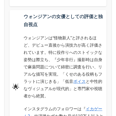
ウォンジアンの女優としての評価と独
自視点
ウォンジアンは“怪物新人”と評されるほ
ど、デビュー直後から演技力が高く評価さ
れています。特に役作りへのストイックな
姿勢は際立ち、『少年非行』撮影時は自身
で麻薬問題について綿密に調査を行い、リ
アルな描写を実現。「くせのある役柄もフ
ラットに演じきる」「低音
ボイス
と中性的
🌟
なヴィジュアルが現代的」と専門家や視聴
者から絶賛。
インスタグラムのフォロワーは『
イカゲー