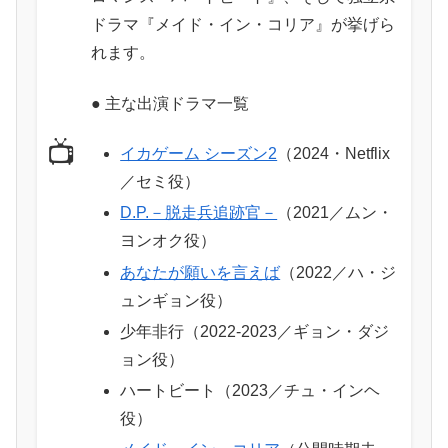
ドラマ『メイド・イン・コリア』が挙げら
れます。
● 主な出演ドラマ一覧
📺
イカゲーム シーズン2
（2024・Netflix
／セミ役）
D.P.－脱走兵追跡官－
（2021／ムン・
ヨンオク役）
あなたが願いを言えば
（2022／ハ・ジ
ュンギョン役）
少年非行（2022-2023／ギョン・ダジ
ョン役）
ハートビート（2023／チュ・インヘ
役）