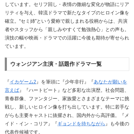
しています。セリフ回し・表情の微細な変化が物語にリア
リティを与え、韓流ドラマで新たなタイプのヒロイン像を
確立。“セミ姉”という愛称で親しまれる役柄からは、共演
者やスタッフから「親しみやすくて勉強熱心」との声も。
演技の幅や映画・ドラマでの活躍に今後も期待が寄せられ
ています。
ウォンジアン主演・話題作ドラマ一覧
『
イカゲーム2
』を筆頭に『少年非行』『
あなたが願いを
言えば
』『ハートビート』など多彩な出演歴。社会問題、
青春群像、ファンタジー、家族愛とさまざまなテーマに挑
戦し、新しいヒロイン像を打ち出しています。特に若手な
がらも主要キャストに抜擢され、国内外から高評価。『メ
イド・イン・コリア』『
ギョンドを待ちながら
』も今後の
代表作候補です。