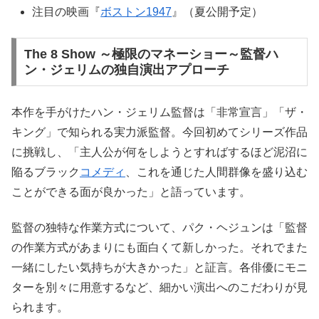
注目の映画『
ボストン1947
』（夏公開予定）
The 8 Show ～極限のマネーショー～監督ハ
ン・ジェリムの独自演出アプローチ
本作を手がけたハン・ジェリム監督は「非常宣言」「ザ・
キング」で知られる実力派監督。今回初めてシリーズ作品
に挑戦し、「主人公が何をしようとすればするほど泥沼に
陥るブラック
コメディ
、これを通じた人間群像を盛り込む
ことができる面が良かった」と語っています。
監督の独特な作業方式について、パク・ヘジュンは「監督
の作業方式があまりにも面白くて新しかった。それでまた
一緒にしたい気持ちが大きかった」と証言。各俳優にモニ
ターを別々に用意するなど、細かい演出へのこだわりが見
られます。