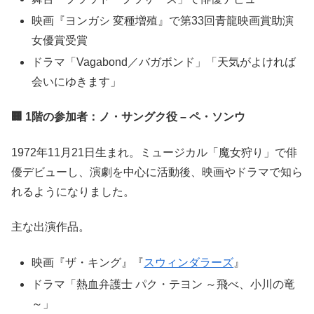
映画『ヨンガシ 変種増殖』で第33回青龍映画賞助演
女優賞受賞
ドラマ「Vagabond／バガボンド」「天気がよければ
会いにゆきます」
🏢 1階の参加者：ノ・サングク役 – ペ・ソンウ
1972年11月21日生まれ。ミュージカル「魔女狩り」で俳
優デビューし、演劇を中心に活動後、映画やドラマで知ら
れるようになりました。
主な出演作品。
映画『ザ・キング』『
スウィンダラーズ
』
ドラマ「熱血弁護士 パク・テヨン ～飛べ、小川の竜
～」