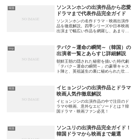
ソンスンホンの出演作品から恋愛
韓国
ドラマまで代表作品完全ガイド
ソンスンホンの名作ドラマ・映画出演作
品を徹底解説。四季シリーズや日本映画
出演まで幅広い作品を網羅し、あまり知
られていない出演作品も紹介しているの
か？
テバク～運命の瞬間～（韓国）の
tmp
出演者一覧とあらすじ詳細解説
朝鮮王朝の隠された秘密を描いた時代劇
「テバク～運命の瞬間～」の豪華キャス
ト陣と、英祖誕生の裏に秘められた壮大
なあらすじをご紹介。この歴史エンター
テイメントがなぜこれほど人気なのでし
ょうか？
イヒョンジンの出演作品とドラマ
韓国
映画人気作徹底解説
イヒョンジンの出演作品の中で注目のド
ラマや映画、意外なエピソードとは？韓
国ドラマ・映画ファン必見！
ソンユリの出演作品完全ガイド！
韓国
韓国ドラマから映画まで厳選