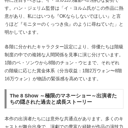
特に注目すべきは、イ・ヨルムの撮影への熱心な姿勢で
す。ハン・ジェリム監督は「イ・ヨルム氏がこの作品に熱
意があり、私にはいつも『OKならしないでほしい』と言
うほど『モニターのくっつき虫』のように尋ねていた」と
明かしています。
各階に分かれたキャラクター設定により、俳優たちは階級
制度の中での複雑な人間関係を見事に演じ分けています。
1階のペ・ソンウから8階のチョン・ウヒまで、それぞれ
の階級に応じた賞金体系（分当収益：1階2万ウォン〜8階
16万ウォン）が物語の緊張感を高めています。
The 8 Show ～極限のマネーショー～出演者た
ちの隠された過去と成長ストーリー
本作の出演者たちには意外な共通点があります。多くのキ
ャストが舞台出身で、演劇での豊富な経験が作品の演技力