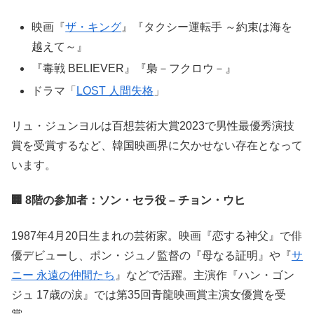
映画『
ザ・キング
』『タクシー運転手 ～約束は海を
越えて～』
『毒戦 BELIEVER』『梟－フクロウ－』
ドラマ「
LOST 人間失格
」
リュ・ジュンヨルは百想芸術大賞2023で男性最優秀演技
賞を受賞するなど、韓国映画界に欠かせない存在となって
います。
🏢 8階の参加者：ソン・セラ役 – チョン・ウヒ
1987年4月20日生まれの芸術家。映画『恋する神父』で俳
優デビューし、ポン・ジュノ監督の『母なる証明』や『
サ
ニー 永遠の仲間たち
』などで活躍。主演作『ハン・ゴン
ジュ 17歳の涙』では第35回青龍映画賞主演女優賞を受