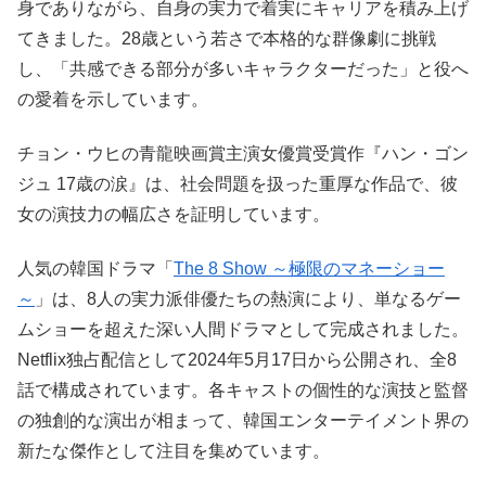
身でありながら、自身の実力で着実にキャリアを積み上げ
てきました。28歳という若さで本格的な群像劇に挑戦
し、「共感できる部分が多いキャラクターだった」と役へ
の愛着を示しています。
チョン・ウヒの青龍映画賞主演女優賞受賞作『ハン・ゴン
ジュ 17歳の涙』は、社会問題を扱った重厚な作品で、彼
女の演技力の幅広さを証明しています。
人気の韓国ドラマ「
The 8 Show ～極限のマネーショー
～
」は、8人の実力派俳優たちの熱演により、単なるゲー
ムショーを超えた深い人間ドラマとして完成されました。
Netflix独占配信として2024年5月17日から公開され、全8
話で構成されています。各キャストの個性的な演技と監督
の独創的な演出が相まって、韓国エンターテイメント界の
新たな傑作として注目を集めています。