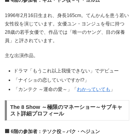
🏢 4階の参加者：キム・ヤン役 – イ・ヨルム
1996年2月16日生まれ、身長165cm。てんかんを患う若い
女性役を演じています。女優ユン・ヨンジュを母に持つ
28歳の若手女優で、作品では「唯一のヤング、目の保養
員」と評されています。
主な出演作品。
ドラマ「もうこれ以上我慢できない」でデビュー
「ナイショの恋していいですか!?」
「カンテク ～運命の愛～」「
わかっていても
」
The 8 Show ～極限のマネーショー～サブキャ
スト詳細プロフィール
🏢 6階の参加者：テソク役 – パク・ヘジュン