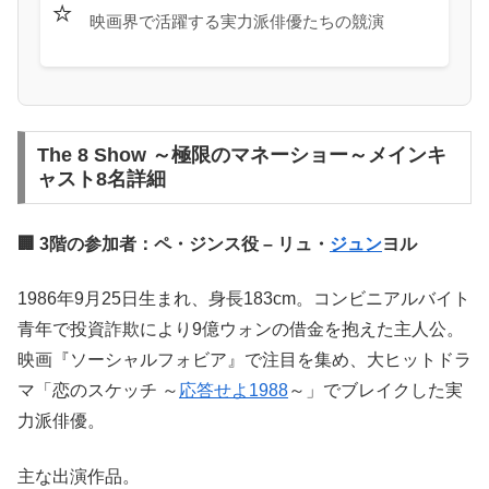
⭐
映画界で活躍する実力派俳優たちの競演
The 8 Show ～極限のマネーショー～メインキ
ャスト8名詳細
🏢 3階の参加者：ペ・ジンス役 – リュ・
ジュン
ヨル
1986年9月25日生まれ、身長183cm。コンビニアルバイト
青年で投資詐欺により9億ウォンの借金を抱えた主人公。
映画『ソーシャルフォビア』で注目を集め、大ヒットドラ
マ「恋のスケッチ ～
応答せよ1988
～」でブレイクした実
力派俳優。
主な出演作品。