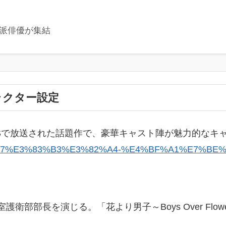
派俳優が集結
ラクター設定
SBSで放送された話題作で、豪華キャスト陣が魅力的な
%E3%82%B7%E3%83%B3%E3%82%A4-%E4%BF%A1%E7%BE%
護衛部部長を演じる。「花より男子～Boys Over Flow