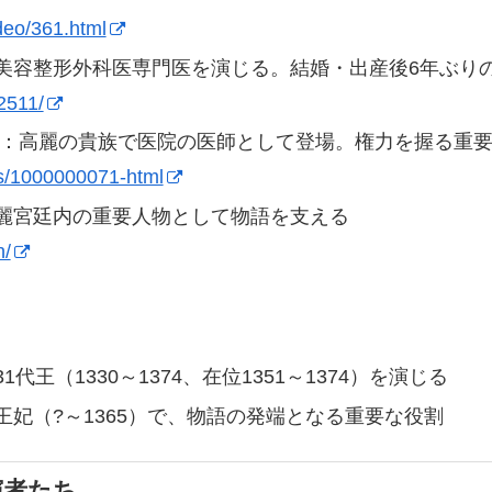
deo/361.html
美容整形外科医専門医を演じる。結婚・出産後6年ぶり
d2511/
：高麗の貴族で医院の医師として登場。権力を握る重
s/1000000071-html
麗宮廷内の重要人物として物語を支える
h/
1代王（1330～1374、在位1351～1374）を演じる
王妃（?～1365）で、物語の発端となる重要な役割
演者たち