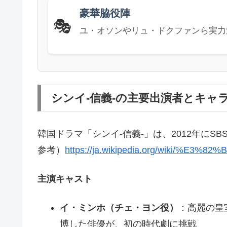
豪華脇役陣
🎭
ユ・オソンやリュ・ドクファンら実力
シンイ-信義-の主要出演者とキャ
韓国ドラマ「シンイ-信義-」は、2012年に
参考）
https://ja.wikipedia.org/wiki/
主演キャスト
イ・ミンホ（チェ・ヨン役）
：高麗の皇室
博した俳優が、初の時代劇に挑戦