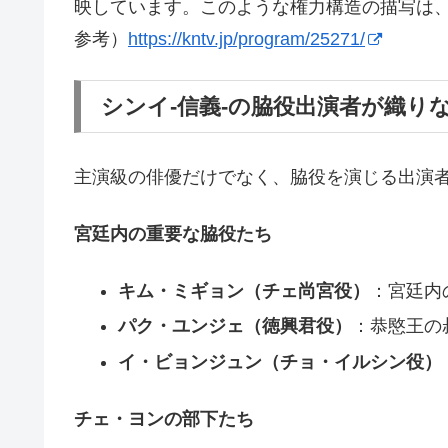
映しています。このような権力構造の描写は
参考）
https://kntv.jp/program/25271/
シンイ-信義-の脇役出演者が織り
主演級の俳優だけでなく、脇役を演じる出演
宮廷内の重要な脇役たち
キム・ミギョン（チェ尚宮役）
：宮廷内
パク・ユンジェ（徳興君役）
：恭愍王の
イ・ビョンジュン（チョ・イルシン役）
チェ・ヨンの部下たち