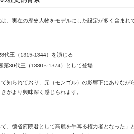
には、実在の歴史人物をモデルにした設定が多く含まれ
8代王（1315-1344）を演じる
麗第30代王（1330～1374）として登場
して知られており、元（モンゴル）の影響下にありなが
引きがより興味深く感じられます。
って、德省府院君として高麗を牛耳る権力者となった」