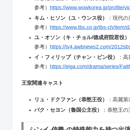
参考）
https://www.wowkorea.jp/profile/vi
キム・ヒソン（ユ・ウンス役）
：現代の
参考）
https://www.tbs.co.jp/tbs-ch/item/
ユ・オソン（キ・チョル/徳成府院君役）
参考）
https://tv4.awbnews2.com/2012sb
イ・フィリップ（チャン・ビン役）
：高
参考）
https://eiga.com/drama/series/Fait
王室関連キャスト
リュ・ドクファン（恭愍王役）
：高麗第3
パク・セヨン（魯国公主役）
：恭愍王の
シンイ-信義-の特殊能力を持つ出