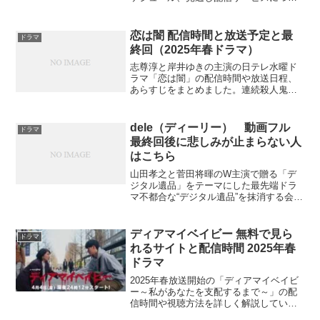
て詳しく解説した記事です。多部未華子
主演の話題作はいつから視聴できて、ど
んな内容なのでしょうか？
恋は闇 配信時間と放送予定と最
ドラマ
終回（2025年春ドラマ）
志尊淳と岸井ゆきの主演の日テレ水曜ド
ラマ「恋は闇」の配信時間や放送日程、
あらすじをまとめました。連続殺人鬼を
めぐる恋愛ミステリーのラストは一体ど
うなるのでしょうか？
dele（ディーリー） 動画フル
ドラマ
最終回後に悲しみが止まらない人
はこちら
山田孝之と菅田将暉のW主演で贈る「デ
ジタル遺品」をテーマにした最先端ドラ
マ不都合な“デジタル遺品”を抹消する会社
を立ち上げたフリープログラマー・圭
司。ひょんなことから彼を手伝うことに
なった祐太郎。2人は任務を遂行しようと
ディアマイベイビー 無料で見ら
ドラマ
するたび、クライアン...
れるサイトと配信時間 2025年春
ドラマ
2025年春放送開始の「ディアマイベイビ
ー～私があなたを支配するまで～」の配
信時間や視聴方法を詳しく解説していま
す。松下由樹主演の狂愛サスペンスドラ