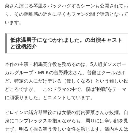
菜さん演じる琴里をバックハグするシーンも公開されてお
り、その距離感の近さに早くもファンの間で話題となって
います。
低体温男子になつかれました。の出演キャスト
と役柄紹介
本作の主演・相馬亮介役を務めるのは、5人組ダンスボー
カルグループ・M!LKの曽野舜太さん。普段はクールだけ
ど、特定の人にだけデレる（優しくなる）という難しい役
どころですが、「このドラマの中で、僕は”挑戦”をテーマ
に頑張りました」とコメントしています。
ヒロインの緒方琴里役には女優の箭内夢菜さんが抜擢。自
身にコンプレックスを抱えながらも、周りには辛い顔を見
せず、明るく振る舞う優しい女性を演じます。箭内さんは