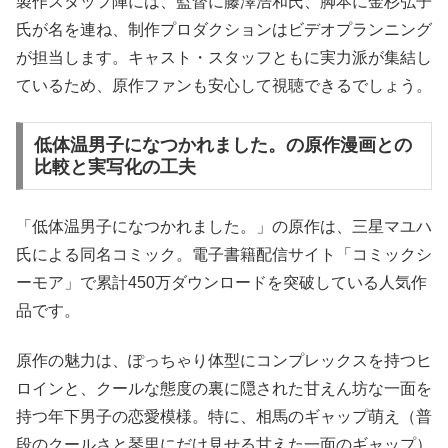
製作スタッフ陣には、監督に藤澤浩和氏、脚本に金杉弘子
氏が名を連ね、制作プロダクションはビデオプランニング
が担当します。キャスト・スタッフともに実力派が集結し
ているため、原作ファンも安心して視聴できるでしょう。
低体温男子になつかれました。の原作漫画との
比較と実写化の工夫
「低体温男子になつかれました。」の原作は、三星マユハ
氏による同名コミック。電子書籍配信サイト「コミックシ
ーモア」で累計450万ダウンロードを突破している人気作
品です。
原作の魅力は、ぽっちゃり体型にコンプレックスを持つヒ
ロインと、クールな態度の裏に隠された甘えん坊な一面を
持つ年下男子の恋愛模様。特に、相馬のギャップ萌え（普
段のクールさと琴里にだけ見せる甘えた一面のギャップ）