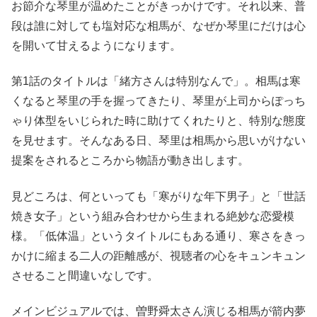
お節介な琴里が温めたことがきっかけです。それ以来、普
段は誰に対しても塩対応な相馬が、なぜか琴里にだけは心
を開いて甘えるようになります。
第1話のタイトルは「緒方さんは特別なんで」。相馬は寒
くなると琴里の手を握ってきたり、琴里が上司からぽっち
ゃり体型をいじられた時に助けてくれたりと、特別な態度
を見せます。そんなある日、琴里は相馬から思いがけない
提案をされるところから物語が動き出します。
見どころは、何といっても「寒がりな年下男子」と「世話
焼き女子」という組み合わせから生まれる絶妙な恋愛模
様。「低体温」というタイトルにもある通り、寒さをきっ
かけに縮まる二人の距離感が、視聴者の心をキュンキュン
させること間違いなしです。
メインビジュアルでは、曽野舜太さん演じる相馬が箭内夢