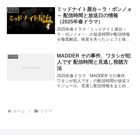
マをいつ、どこで楽しめるのでしょう
か？
ミッドナイト屋台～ラ・ボンノォ
ドラマ
～ 配信時間と放送日の情報
（2025年春ドラマ）
2025年春ドラマ「ミッドナイト屋台～
ラ・ボンノォ～」の放送時間や配信情報
を徹底解説。味覚を失ったシェフと味覚
鋭い僧侶が織りなす心温まるグルメドラ
マの魅力に迫りますが、あなたはこの異
色コンビの物語にどんな期待を寄せます
MADDER その事件、ワタシが犯
ドラマ
か？
人です 配信時間と見逃し視聴方
法
2025年春ドラマ「MADDER その事件、
ワタシが犯人です」の配信時間や放送ス
ケジュール、見逃し配信情報をまとめま
した。乃木坂46の五百城茉央が初主演を
務める連続殺人ミステリー作品の魅力と
は？
ホーム
ドラマ