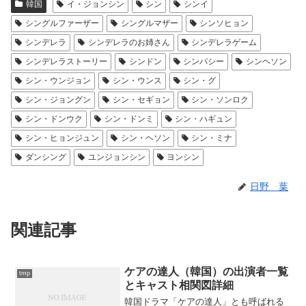
韓国
イ・ジョンシン
シン
シンイ
シングルファーザー
シングルマザー
シンソヒョン
シンデレラ
シンデレラのお姉さん
シンデレラゲーム
シンデレラストーリー
シンドン
シンパシー
シンヘソン
シン・ウンジョン
シン・ウンス
シン・グ
シン・ジョングン
シン・セギョン
シン・ソンロク
シン・ドンウク
シン・ドンミ
シン・ハギュン
シン・ヒョンジュン
シン・ヘソン
シン・ミナ
ダンシング
ユンジョンシン
ヨンシン
日野 葉
関連記事
ケアの達人（韓国）の出演者一覧
tmp
とキャスト相関図詳細
韓国ドラマ「ケアの達人」とも呼ばれる