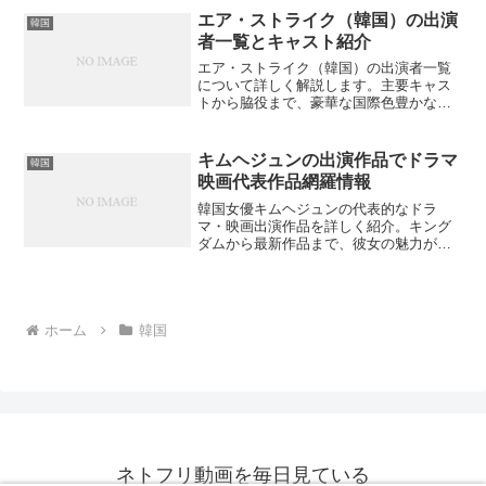
ストの意外な素顔をご存知ですか？
エア・ストライク（韓国）の出演
韓国
者一覧とキャスト紹介
エア・ストライク（韓国）の出演者一覧
について詳しく解説します。主要キャス
トから脇役まで、豪華な国際色豊かな俳
優陣の情報をまとめました。韓国俳優ソ
ン・スンホンはじめ、ハリウッドスター
との共演は見どころ十分です。この映画
キムヘジュンの出演作品でドラマ
韓国
の出演者について知りたくありません
映画代表作品網羅情報
か？
韓国女優キムヘジュンの代表的なドラ
マ・映画出演作品を詳しく紹介。キング
ダムから最新作品まで、彼女の魅力が詰
まった出演作品を網羅的に解説する決定
版の内容となっています。どの作品から
見始めるべきか迷っている方は必見？
ホーム
韓国
ネトフリ動画を毎日見ている