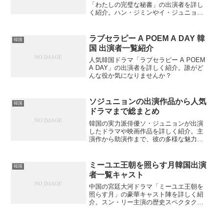
「わたしの完璧な秘書」の出演者を詳し
く紹介。ハン・ジミンやイ・ジュニョク
から脇役まで、キャストの魅力と意外な
エピソードは？
ラブセラピー A POEM A DAY 韓
韓国
国 出演者一覧紹介
人気韓国ドラマ「ラブセラピー A POEM
A DAY」の出演者を詳しく紹介。誰がど
んな役か気になりませんか？
ソジュニョンの出演作品から人気
韓国
ドラマまで総まとめ
韓国の実力派俳優ソ・ジュニョンが出演
したドラマや映画作品を詳しく紹介。主
演作から助演作まで、彼の多様な魅力を
発見できるのではないでしょうか？
ミーユエ王朝を照らす月韓国出演
韓国
者一覧キャスト
中国の宮廷大河ドラマ「ミーユエ王朝を
照らす月」の豪華キャスト陣を詳しく紹
介。スン・リー主演の歴史スペクタクル
作品の出演者情報から隠された撮影秘話
まで網羅しています。あなたは主演キャ