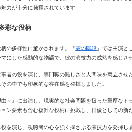
の魅力が十分に発揮されています。
多彩な役柄
役柄の多様性に驚かされます。『
雲の階段
』では主演と
ーマにした感動的な物語で、彼の演技力の成熟を感じさ
従事者の役を演じ、専門職の難しさと人間味を両立させ
はその中でも印象的な存在感を発揮しました。
理由～』に出演し、現実的な社会問題を扱った重厚なド
ション要素も含む複雑な役柄に挑戦し、俳優としての新
る役を演じ、視聴者の心を強く揺さぶる演技力を発揮し