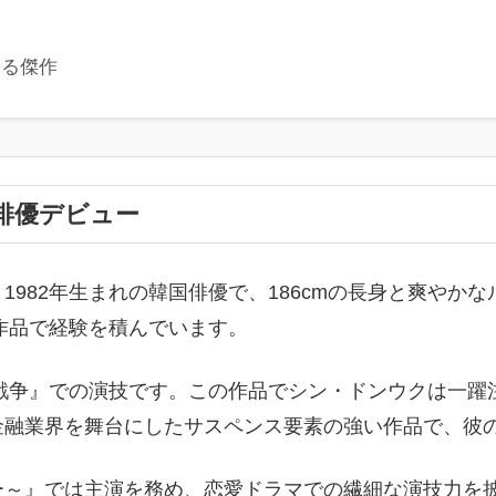
知る傑作
俳優デビュー
1982年生まれの韓国俳優で、186cmの長身と爽やか
な作品で経験を積んでいます。
の戦争』での演技です。この作品でシン・ドンウクは一
金融業界を舞台にしたサスペンス要素の強い作品で、彼
ー～』では主演を務め、恋愛ドラマでの繊細な演技力を