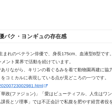
優パク・ヨンギュの存在感
日生まれのベテラン俳優で、身長175cm、血液型B型です
ンメント業界で活動を続けています。
でありながら、キリンの着ぐるみを着て動物園再建に協
さをコミカルに表現している点が見どころの一つです。
s/20200723002981.html
華政(ファジョン)」「愛はビューティフル、人生はワ
ム課長とソ理事」では不正会計で私腹を肥やす経営者役