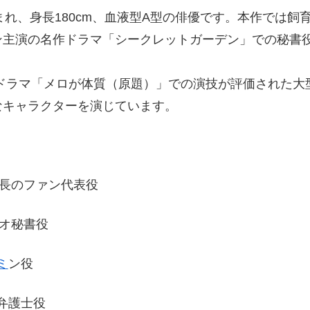
日生まれ、身長180cm、血液型A型の俳優です。本作で
ン主演の名作ドラマ「シークレットガーデン」での秘書
ドラマ「メロが体質（原題）」での演技が評価された大
なキャラクターを演じています。
社長のファン代表役
のオ秘書役
ミ
ン役
弁護士役