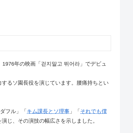
。1976年の映画「걷지말고 뛰어라」でデビュ
力するソ園長役を演じています。腰痛持ちとい
ンダフル」「
キム課長とソ理事
」「
それでも僕
を演じ、その演技の幅広さを示しました。