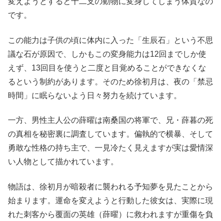
変えようとすると十二支の動物に変身してしまう体質なの
です。
この能力は子供の頃に体内に入った「生辰石」という不思
議な石が原因で、しかもこの変身能力は12回までしか使
えず、13回目を使うと二度と目覚めることができなくな
るという制約があります。そのため徐初月は、夜の「禁忌
時間」に眠らないよう日々努力を続けています。
一方、男性主人公の薛曜は南桑国の将軍で、兄・薛暮の死
の真相を秘密裏に調査しています。偏執的で横暴、そして
勇敢な性格の持ち主で、一見冷たく見えますが実は愛情深
い人物として描かれています。
物語は、徐初月が暗殺者に襲われる予知夢を見たことから
始まります。運命を変えようと行動した彼女は、実際に現
れた刺客から覆面の英雄（薛曜）に救われますが重傷を負