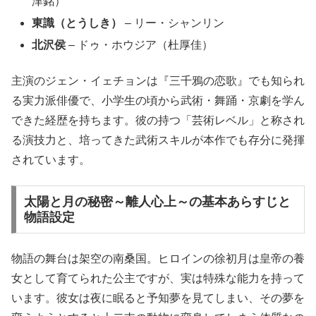
津銘）
東識（とうしき）
– リー・シャンリン
北沢侯
– ドゥ・ホウジア（杜厚佳）
主演のジェン・イェチョンは『三千鴉の恋歌』でも知られ
る実力派俳優で、小学生の頃から武術・舞踊・京劇を学ん
できた経歴を持ちます。彼の持つ「芸術レベル」と称され
る演技力と、培ってきた武術スキルが本作でも存分に発揮
されています。
太陽と月の秘密～離人心上～の基本あらすじと
物語設定
物語の舞台は架空の南桑国。ヒロインの徐初月は皇帝の養
女として育てられた公主ですが、実は特殊な能力を持って
います。彼女は夜に眠ると予知夢を見てしまい、その夢を