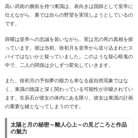
高い武術の腕前を持つ東識は、表向きは国師として皇帝に
仕えながら、裏では自らの野望を実現しようとしているの
です。
薛曜は皇帝への忠誠を装いながら、実は兄の死の真相を探
っています。彼は当初、徐初月を皇帝から送り込まれたス
パイではないかと疑っていました。このような疑心暗鬼の
中で、二人の関係は少しずつ変化していきます。
また、徐初月の予知夢の能力も単なる超自然現象ではな
く、東識の陰謀と深く関わっている可能性が示唆されてい
ます。生辰石が彼女の体内にある限り、彼女は東識の計画
の重要な鍵となってしまうのです。
太陽と月の秘密～離人心上～の見どころと作品
の魅力