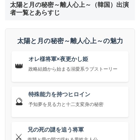
太陽と月の秘密～離人心上～（韓国）出演
者一覧とあらすじ
太陽と月の秘密～離人心上～の魅力
オレ様将軍×夜更かし姫
👑
政略結婚から始まる溺愛系ラブストーリー
特殊能力を持つヒロイン
🔮
予知夢を見る力と十二支変身の秘密
兄の死の謎を追う将軍
⚔️
復讐と愛の間で揺れる男性主人公