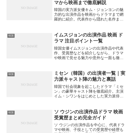
マから映画まで徹底解説
韓国の実力派女優キム・ジョンヨンの魅
力的な出演作品を映画からドラマまで網
羅的に紹介。代表作から隠れた名作ま
で、その演技力の変遷を追いながら詳し
く解説します。あなたが知らないジョン
ヨンの魅力とは？
イムスジョンの出演作品 映画 ド
韓国
ラマ 注目ポイント一覧
韓国女優イムスジョンの出演作品や代表
作、受賞歴などを紹介しながら、ドラマ
や映画で見せる魅力や意外な一面も徹底
解説します。あなたはどの作品が印象的
ですか？
ミセン（韓国）の出演者一覧｜実
韓国
力派キャスト陣の魅力と裏話
韓国で社会現象を起こしたドラマ「ミセ
ン」の豪華キャスト陣を徹底紹介。主演
イム・シワンをはじめとした実力派俳優
たちの魅力や出演後の変化、撮影時の裏
話まで詳しく解説します。あなたも知ら
なかったキャストの秘密があるかも？
ソ ウジンの出演作品ドラマ 映画
韓国
受賞歴まとめ完全ガイド
ソ ウジンの出演作品を中心に、代表ドラ
マや映画、子役としての受賞歴や経歴も