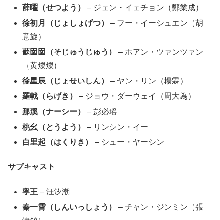
薛曜（せつよう）
– ジェン・イェチョン（鄭業成）
徐初月（じょしょげつ）
– フー・イーシュエン（胡
意旋）
蘇囡囡（そじゅうじゅう）
– ホアン・ツァンツァン
（黄燦燦）
徐星辰（じょせいしん）
– ヤン・リン（楊霖）
羅戟（らげき）
– ジョウ・ダーウェイ（周大為）
那溪（ナーシー）
– 彭必瑶
桃幺（とうよう）
– リンシン・イー
白里起（はくりき）
– シュー・ヤーシン
サブキャスト
寧王
– 汪汐潮
秦一霄（しんいっしょう）
– チャン・ジンミン（張