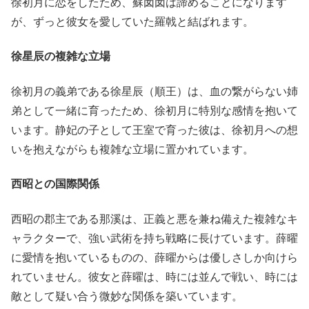
徐初月に恋をしたため、蘇囡囡は諦めることになります
が、ずっと彼女を愛していた羅戟と結ばれます。
徐星辰の複雑な立場
徐初月の義弟である徐星辰（順王）は、血の繋がらない姉
弟として一緒に育ったため、徐初月に特別な感情を抱いて
います。静妃の子として王室で育った彼は、徐初月への想
いを抱えながらも複雑な立場に置かれています。
西昭との国際関係
西昭の郡主である那溪は、正義と悪を兼ね備えた複雑なキ
ャラクターで、強い武術を持ち戦略に長けています。薛曜
に愛情を抱いているものの、薛曜からは優しさしか向けら
れていません。彼女と薛曜は、時には並んで戦い、時には
敵として疑い合う微妙な関係を築いています。