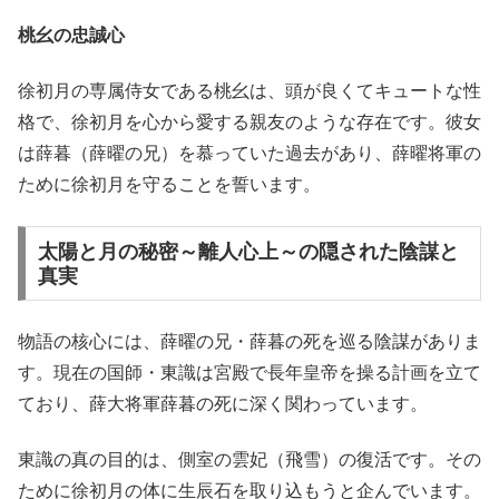
桃幺の忠誠心
徐初月の専属侍女である桃幺は、頭が良くてキュートな性
格で、徐初月を心から愛する親友のような存在です。彼女
は薛暮（薛曜の兄）を慕っていた過去があり、薛曜将軍の
ために徐初月を守ることを誓います。
太陽と月の秘密～離人心上～の隠された陰謀と
真実
物語の核心には、薛曜の兄・薛暮の死を巡る陰謀がありま
す。現在の国師・東識は宮殿で長年皇帝を操る計画を立て
ており、薛大将軍薛暮の死に深く関わっています。
東識の真の目的は、側室の雲妃（飛雪）の復活です。その
ために徐初月の体に生辰石を取り込もうと企んでいます。