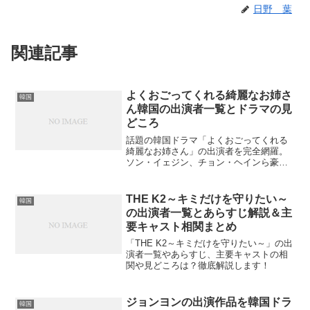
日野 葉
関連記事
よくおごってくれる綺麗なお姉さ
韓国
ん韓国の出演者一覧とドラマの見
どころ
話題の韓国ドラマ「よくおごってくれる
綺麗なお姉さん」の出演者を完全網羅。
ソン・イェジン、チョン・ヘインら豪華
キャスト情報から、知られざる制作秘話
まで詳しく解説。あなたはこの感動作の
魅力をすべて知っていますか？
THE K2～キミだけを守りたい～
韓国
の出演者一覧とあらすじ解説＆主
要キャスト相関まとめ
「THE K2～キミだけを守りたい～」の出
演者一覧やあらすじ、主要キャストの相
関や見どころは？徹底解説します！
ジョンヨンの出演作品を韓国ドラ
韓国