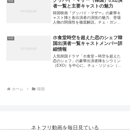
グッバイ・マザー（韓国）の出演
韓国
者一覧と主要キャストの魅力
韓国映画『グッバイ・マザー』の豪華キ
ャスト陣と各出演者の演技の魅力、登場
人物の関係性を徹底解説。チェ・ガンヒ
とキム・ヨンエの母娘役の見どころと
は？
ホ食堂時空を超えた恋のシェフ韓
韓国
国出演者一覧キャストメンバー詳
細情報
人気韓国ドラマ「ホ食堂～時空を超えた
恋のシェフ」の豪華出演者陣をシウミン
（EXO）を中心に、チュ・ソジョン（宇
宙少女）らメインキャストから脇役まで
完全網羅。あなたの推しは出演してい
る？
ホーム
韓国
ネトフリ動画を毎日見ている