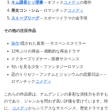
キム課長とソ理事
– オフィス
コメディ
の傑作
美女コン・シム
– ロマンチック
コメディ
ストーブリーグ
– スポーツドラマの金字塔
その他の注目作品
操作
-隠された真実- – サスペンススリラー
12年ぶりの再会 – 感動的な再会ドラマ
ドクタープリズナー – 医療サスペンス
匂いを見る少女 – ファンタジーロマンス
恋のトリセツ～フンナムとジョンウムの恋愛日誌～ –
ロマンチック
コメディ
これらの作品群は、ナムグンミンの多彩な演技力を示すも
のであり、ジャンルを問わず高い評価を受けています。特
に、
コメディ
からシリアスなサスペンス、歴史ドラマまで