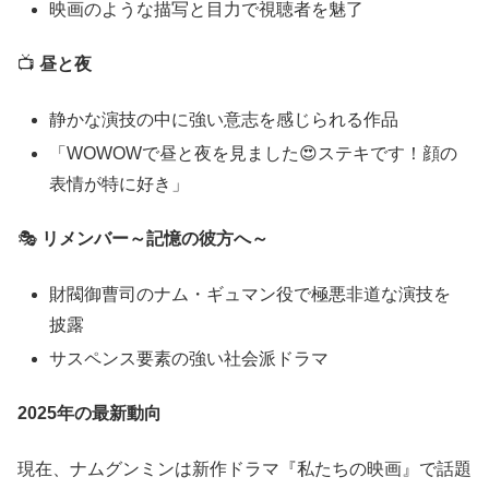
映画のような描写と目力で視聴者を魅了
📺
昼と夜
静かな演技の中に強い意志を感じられる作品
「WOWOWで昼と夜を見ました😍ステキです！顔の
表情が特に好き」
🎭
リメンバー～記憶の彼方へ～
財閥御曹司のナム・ギュマン役で極悪非道な演技を
披露
サスペンス要素の強い社会派ドラマ
2025年の最新動向
現在、ナムグンミンは新作ドラマ『私たちの映画』で話題