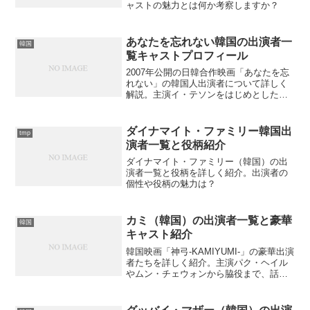
ャストの魅力とは何か考察しますか？
あなたを忘れない韓国の出演者一
韓国
覧キャストプロフィール
2007年公開の日韓合作映画「あなたを忘
れない」の韓国人出演者について詳しく
解説。主演イ・テソンをはじめとした韓
国キャストのプロフィールや演技力、撮
影エピソードまで徹底紹介。あなたはこ
れらのキャストの魅力を知っています
ダイナマイト・ファミリー韓国出
tmp
か？
演者一覧と役柄紹介
ダイナマイト・ファミリー（韓国）の出
演者一覧と役柄を詳しく紹介。出演者の
個性や役柄の魅力は？
カミ（韓国）の出演者一覧と豪華
韓国
キャスト紹介
韓国映画「神弓-KAMIYUMI-」の豪華出演
者たちを詳しく紹介。主演パク・ヘイル
やムン・チェウォンから脇役まで、話題
のキャスト陣の魅力とは？