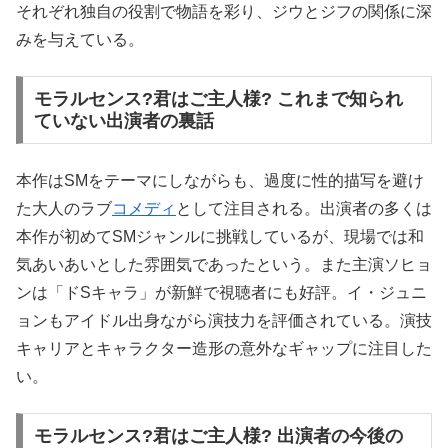
それぞれ独自の役割で物語を彩り、ジウとジフの関係に深
みを与えている。
モラルセンス?君はご主人様? これまで知られ
ていない出演者の裏話
本作はSMをテーマにしながらも、過度に性的描写を避け
た大人のラブ
コメディ
として注目される。出演者の多くは
本作が初めてSMジャンルに挑戦しているが、現場では和
気あいあいとした雰囲気であったという。また主演ソヒョ
ンは「ドSキャラ」が新鮮で視聴者にも好評。イ・ジュニ
ョンもアイドル出身ながら演技力を評価されている。演技
キャリアとキャラクター造形の意外なギャップに注目した
い。
モラルセンス?君はご主人様? 出演者の今後の