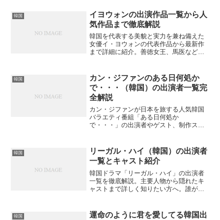
イヨウォンの出演作品一覧から人
韓国
気作品まで徹底解説
韓国を代表する美貌と実力を兼ね備えた
女優イ・ヨウォンの代表作品から最新作
まで詳細に紹介。善徳女王、馬医など名
作から意外な作品まで、あなたの知らな
いイヨウォンの魅力をお伝えします。
カン・ジファンのある日何処か
韓国
で・・・（韓国）の出演者一覧完
全解説
カン・ジファンが日本を旅する人気韓国
バラエティ番組「ある日何処か
で・・・」の出演者やゲスト、制作スタ
ッフを一挙公開。シーズン1、2のキャス
ト情報から日本側の協力者まで詳しく紹
介。番組の魅力を知りたいあなたは必見
リーガル・ハイ（韓国）の出演者
韓国
の情報が満載です。
一覧とキャスト紹介
韓国ドラマ「リーガル・ハイ」の出演者
一覧を徹底解説。主要人物から隠れたキ
ャストまで詳しく知りたい方へ。誰が話
題のキャストなのか気になりますか？
運命のように君を愛してる韓国出
韓国