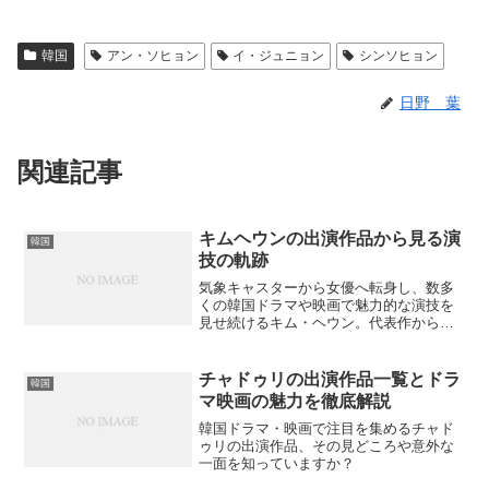
韓国
アン・ソヒョン
イ・ジュニョン
シンソヒョン
日野 葉
関連記事
キムヘウンの出演作品から見る演
韓国
技の軌跡
気象キャスターから女優へ転身し、数多
くの韓国ドラマや映画で魅力的な演技を
見せ続けるキム・ヘウン。代表作から最
新作まで、彼女の多彩な出演作品を詳し
く紹介。あなたはどの作品がお気に入
り？
チャドゥリの出演作品一覧とドラ
韓国
マ映画の魅力を徹底解説
韓国ドラマ・映画で注目を集めるチャド
ゥリの出演作品、その見どころや意外な
一面を知っていますか？