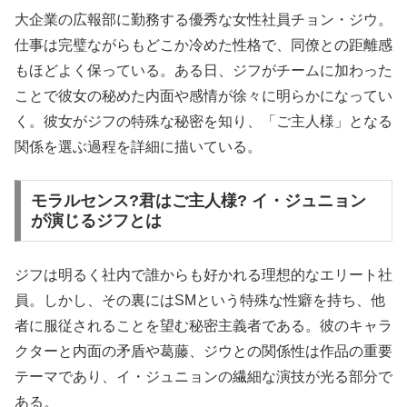
大企業の広報部に勤務する優秀な女性社員チョン・ジウ。
仕事は完璧ながらもどこか冷めた性格で、同僚との距離感
もほどよく保っている。ある日、ジフがチームに加わった
ことで彼女の秘めた内面や感情が徐々に明らかになってい
く。彼女がジフの特殊な秘密を知り、「ご主人様」となる
関係を選ぶ過程を詳細に描いている。
モラルセンス?君はご主人様? イ・ジュニョン
が演じるジフとは
ジフは明るく社内で誰からも好かれる理想的なエリート社
員。しかし、その裏にはSMという特殊な性癖を持ち、他
者に服従されることを望む秘密主義者である。彼のキャラ
クターと内面の矛盾や葛藤、ジウとの関係性は作品の重要
テーマであり、イ・ジュニョンの繊細な演技が光る部分で
ある。