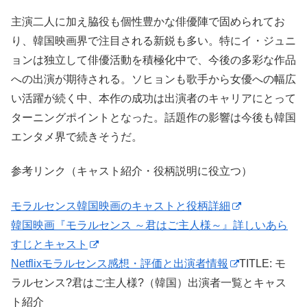
主演二人に加え脇役も個性豊かな俳優陣で固められてお
り、韓国映画界で注目される新鋭も多い。特にイ・ジュニ
ョンは独立して俳優活動を積極化中で、今後の多彩な作品
への出演が期待される。ソヒョンも歌手から女優への幅広
い活躍が続く中、本作の成功は出演者のキャリアにとって
ターニングポイントとなった。話題作の影響は今後も韓国
エンタメ界で続きそうだ。
参考リンク（キャスト紹介・役柄説明に役立つ）
モラルセンス韓国映画のキャストと役柄詳細
韓国映画『モラルセンス ～君はご主人様～』詳しいあら
すじとキャスト
Netflixモラルセンス感想・評価と出演者情報
TITLE: モ
ラルセンス?君はご主人様?（韓国）出演者一覧とキャス
ト紹介