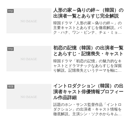
く楽しめる情報が満載。あなたの推しキ
ャストは誰？
人形の家～偽りの絆～（韓国）の
tmp
出演者一覧とあらすじ完全解説
韓国ドラマ「人形の家～偽りの絆～」の
主要キャストとあらすじを徹底解説。パ
ク・ハナ、ワン・ビンナ、チェ・ミョン
ギルらの魅力的な演技とドロドロ愛憎劇
の見どころは？
初恋の記憶（韓国）の出演者一覧
tmp
とあらすじ・記憶喪失・キャスト
韓国ドラマ「初恋の記憶」の魅力的なキ
ャストとドラマチックなあらすじを深掘
り解説。記憶喪失というテーマを軸に展
開される胸キュンストーリーの見どころ
とは？
イントロダクション（韓国）の出
韓国
演者キャスト俳優情報プロフィー
ル作品詳細
話題のホン・サンス監督作品「イントロ
ダクション」の出演者・キャスト情報を
徹底解説。主演シン・ソクホからキム・
ミニまで、詳細なプロフィールと役柄を
ご紹介。なぜこのキャストが選ばれたの
でしょうか？