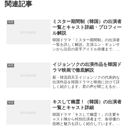
関連記事
ミスター期間制（韓国）の出演者
韓国
一覧とキャスト詳細・プロフィー
ル解説
韓国ドラマ「ミスター期間制」の出演者
一覧を詳しく解説。主演ユン・ギュンサ
ンから注目の若手アイドル俳優まで、全
キャストのプロフィールと役柄を完全網
羅。あの人気キャストの意外な経歴も判
明？
イジョンソクの出演作品を韓国ド
韓国
ラマ映画で徹底解説
新・韓流四天王イジョンソクの代表的な
出演作品を韓国ドラマと映画に分けて詳
しく紹介します。君の声が聞こえるから
ピノキオ、最新作まで見どころは？
キスして幽霊！（韓国）の出演者
韓国
一覧とキャスト詳細
韓国ドラマ「キスして幽霊！」の主要キ
ャスト陣から特別出演者まで、各俳優の
役柄と魅力を詳しく紹介しています。テ
ギョンやキム・ソヒョンの演技をより深