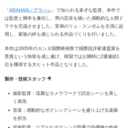
「
ARAHAN／アラハン
」で知られる多才な監督。本作で
は監督と脚本を兼任し、男の悲哀を描いた感動的な人間ド
ラマを完成させました。実弟のリュ・スンボムを主演に起
用し、家族の絆も感じられる作品づくりを行いました。
本作は2005年のカンヌ国際映画祭で国際批評家連盟賞を
受賞という快挙を成し遂げ、韓国では公開時に2週連続1
位を獲得する大ヒット作品となりました。
製作・技術スタッフ
🎥
撮影監督：流麗なカメラワークで試合シーンを美し
く表現
音楽：感動的なボクシングシーンを盛り上げる楽曲
を担当
武術監督：リアルなボクシング指導で俳優陣の肉体