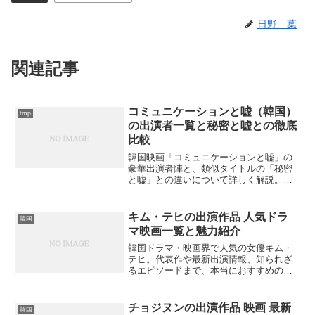
日野 葉
関連記事
コミュニケーションと嘘（韓国）
tmp
の出演者一覧と秘密と嘘との徹底
比較
韓国映画「コミュニケーションと嘘」の
豪華出演者陣と、類似タイトルの「秘密
と嘘」との違いについて詳しく解説。混
同しやすい2作品の魅力を知りたくありま
せんか？
キム・テヒの出演作品 人気ドラ
韓国
マ映画一覧と魅力紹介
韓国ドラマ・映画界で人気の女優キム・
テヒ。代表作や最新出演情報、知られざ
るエピソードまで、本当におすすめの出
演作品を振り返ります。あなたはどの作
品が気になりますか？
チョジヌンの出演作品 映画 最新
韓国