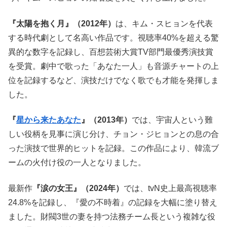
『太陽を抱く月』（2012年）
は、キム・スヒョンを代表
する時代劇として名高い作品です。視聴率40%を超える驚
異的な数字を記録し、百想芸術大賞TV部門最優秀演技賞
を受賞。劇中で歌った「あなた一人」も音源チャートの上
位を記録するなど、演技だけでなく歌でも才能を発揮しま
した。
『
星から来たあなた
』（2013年）
では、宇宙人という難
しい役柄を見事に演じ分け、チョン・ジヒョンとの息の合
った演技で世界的ヒットを記録。この作品により、韓流ブ
ームの火付け役の一人となりました。
最新作
『涙の女王』（2024年）
では、tvN史上最高視聴率
24.8%を記録し、『愛の不時着』の記録を大幅に塗り替え
ました。財閥3世の妻を持つ法務チーム長という複雑な役