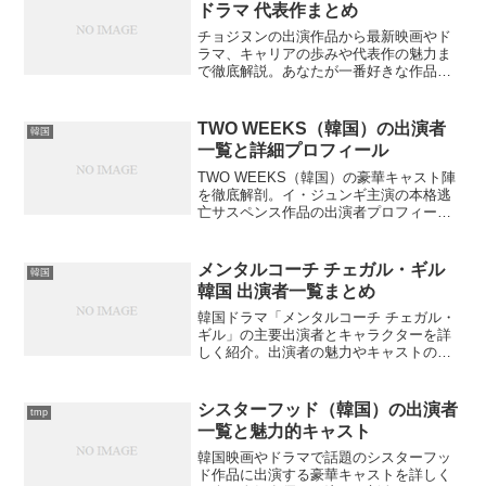
ドラマ 代表作まとめ
チョジヌンの出演作品から最新映画やド
ラマ、キャリアの歩みや代表作の魅力ま
で徹底解説。あなたが一番好きな作品は
どれですか？
TWO WEEKS（韓国）の出演者
韓国
一覧と詳細プロフィール
TWO WEEKS（韓国）の豪華キャスト陣
を徹底解剖。イ・ジュンギ主演の本格逃
亡サスペンス作品の出演者プロフィール
から隠された共演裏話まで、韓国ドラマ
ファン必見の情報満載です。果たして注
目すべき出演者は誰なのでしょうか？
メンタルコーチ チェガル・ギル
韓国
韓国 出演者一覧まとめ
韓国ドラマ「メンタルコーチ チェガル・
ギル」の主要出演者とキャラクターを詳
しく紹介。出演者の魅力やキャストの背
景について知りたい方は？
シスターフッド（韓国）の出演者
tmp
一覧と魅力的キャスト
韓国映画やドラマで話題のシスターフッ
ド作品に出演する豪華キャストを詳しく