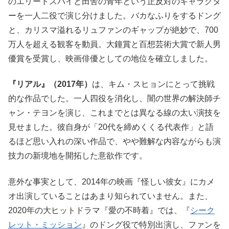
のエリートスパイと田舎の青年という正反対のキャラクタ
ーを一人二役で演じ分けました。バカなふりをするドング
と、カリスマ溢れるリュファンのギャップが絶妙で、700
万人を超える観客を動員。大鐘賞と百想芸術大賞で新人男
優賞を受賞し、映画俳優としての地位を確立しました。
『リアル』（2017年）
は、キム・スヒョンにとって挑戦
的な作品でした。一人四役を消化し、闇の世界の解決師チ
ャン・テヨンを演じ、これまでとは異なる線の太い演技を
見せました。彼自身が「20代を締めくくる代表作」と語
るほど思い入れの深い作品で、やや難解な内容ながらも演
技力の新境地を開拓した意欲作です。
意外な事実として、2014年の映画『怪しい彼女』にカメ
オ出演していることはあまり知られていません。また、
2020年の大ヒットドラマ『愛の不時着』では、『
シーク
レット・ミッション
』のドング役で特別出演し、ファンを