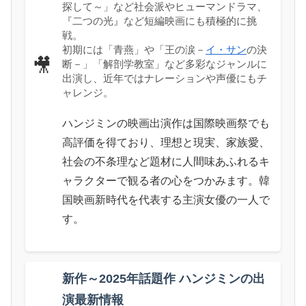
探して～」など社会派やヒューマンドラマ、
『二つの光』など短編映画にも積極的に挑
戦。
初期には「青燕」や「王の涙－
イ・サン
の決
🎥
断－」「解剖学教室」など多彩なジャンルに
出演し、近年ではナレーションや声優にもチ
ャレンジ。
ハンジミンの映画出演作は国際映画祭でも
高評価を得ており、理想と現実、家族愛、
社会の不条理など題材に人間味あふれるキ
ャラクターで観る者の心をつかみます。韓
国映画新時代を代表する主演女優の一人で
す。
新作～2025年話題作 ハンジミンの出
演最新情報