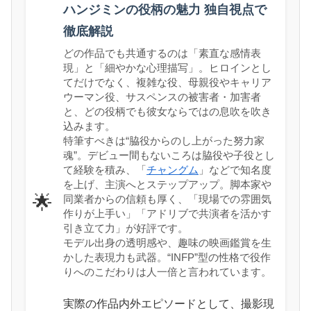
ハンジミンの役柄の魅力 独自視点で
徹底解説
どの作品でも共通するのは「素直な感情表
現」と「細やかな心理描写」。ヒロインとし
てだけでなく、複雑な役、母親役やキャリア
ウーマン役、サスペンスの被害者・加害者
と、どの役柄でも彼女ならではの息吹を吹き
込みます。
特筆すべきは“脇役からのし上がった努力家
魂”。デビュー間もないころは脇役や子役とし
て経験を積み、「
チャングム
」などで知名度
を上げ、主演へとステップアップ。脚本家や
🌟
同業者からの信頼も厚く、「現場での雰囲気
作りが上手い」「アドリブで共演者を活かす
引き立て力」が好評です。
モデル出身の透明感や、趣味の映画鑑賞を生
かした表現力も武器。“INFP”型の性格で役作
りへのこだわりは人一倍と言われています。
実際の作品内外エピソードとして、撮影現