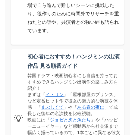
場で自ら進んで難しいシーンに挑戦した
り、役作りのために時間外でリサーチを重
ねたとの話や、共演者との強い絆も語られ
ています。
初心者におすすめ！ハンジミンの出演
作品 見る順番ガイド
韓国ドラマ・映画初心者にも自信を持ってお
すすめできるハンジミン出演作の楽しみ方を
紹介！
まずは「
イ・サン
」「屋根部屋のプリンス」
など定番ヒット作で彼女の魅力的な演技を体
感→「
まぶしくて
」や「
ある春の夜に
」で成
長した後年の名演技を比較視聴。
💡
映画には「
ジョゼと虎と魚たち
」や「ハッピ
ーニューイヤー」など感動系から社会派まで
幅広く揃っているので、1本ごとに異なる彼女