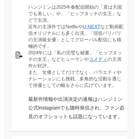
ハンジミンは2025年春配信開始の「君は天国
でも美しい」や、「ヒップタッチの女王」な
どで主演。
近年の主演作ではNetflixや
U-NEXT
など動画配
信オリジナルにも多く出演、「現役バリバリ
の主演級女優」としてグローバル配信にも積
極的です。
2024年には「私の完璧な秘書」「ヒップタッ
📝
チの女王」などヒューマンや
コメディ
の主演
作が好評。
また、女優としてだけでなく、バラエティや
ナレーションにも挑戦、多角的な活動を通じ
て俳優としての幅をさらに広げています。
最新作情報や出演決定の速報はハンジミン
公式Instagramでも随時発信され、ファン必
見のオフショットも話題になっています。