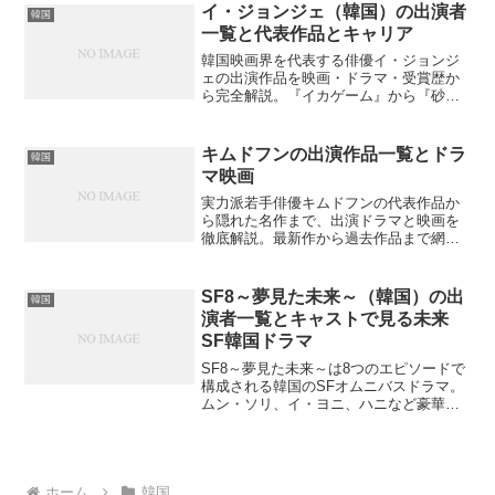
イ・ジョンジェ（韓国）の出演者
韓国
一覧と代表作品とキャリア
韓国映画界を代表する俳優イ・ジョンジ
ェの出演作品を映画・ドラマ・受賞歴か
ら完全解説。『イカゲーム』から『砂時
計』まで、彼の魅力的なキャリアの全貌
を知りたくないですか？
キムドフンの出演作品一覧とドラ
韓国
マ映画
実力派若手俳優キムドフンの代表作品か
ら隠れた名作まで、出演ドラマと映画を
徹底解説。最新作から過去作品まで網羅
的にご紹介します。あなたのお気に入り
作品は見つかるでしょうか？
SF8～夢見た未来～（韓国）の出
韓国
演者一覧とキャストで見る未来
SF韓国ドラマ
SF8～夢見た未来～は8つのエピソードで
構成される韓国のSFオムニバスドラマ。
ムン・ソリ、イ・ヨニ、ハニなど豪華キ
ャストが近未来技術と人間の心を描く。
各話の出演者は誰でしょうか？
ホーム
韓国