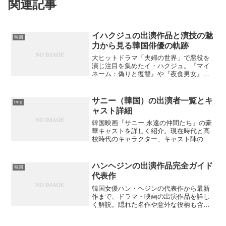
関連記事
イハクジュの出演作品と演技の魅
韓国
力から見る韓国俳優の軌跡
大ヒットドラマ「夫婦の世界」で悪役を
演じ注目を集めたイ・ハクジュ。『マイ
ネーム：偽りと復讐』や『夜食男女』な
ど話題作への出演で演技の幅を見せつけ
た彼の軌跡とは？
サニー（韓国）の出演者一覧とキ
tmp
ャスト詳細
韓国映画『サニー 永遠の仲間たち』の豪
華キャストを詳しく紹介。現在時代と高
校時代のキャラクター、キャスト陣の魅
力、撮影エピソード、映画が与えた影響
まで幅広く解説。このキャストが織りな
す青春の輝きとは？
ハンヘジンの出演作品完全ガイド
韓国
代表作
韓国女優ハン・ヘジンの代表作から最新
作まで、ドラマ・映画の出演作品を詳し
く解説。隠れた名作や意外な役柄も含め
て徹底紹介します。あなたが見逃してい
る作品はありませんか？