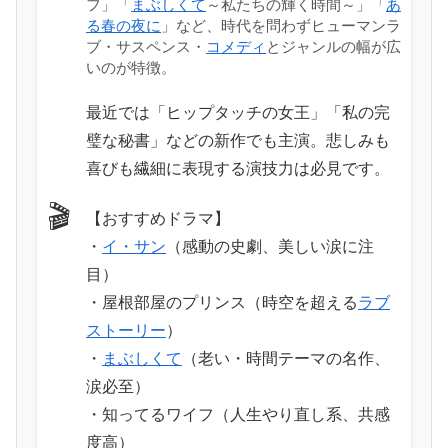
フ」「
まぶしくて
～私たちの輝く時間～」「
あ
る春の夜に
」など、時代を問わずヒューマンラ
ブ・サスペンス・
コメディ
とジャンルの幅が広
いのが特徴。
最近では「ヒップタッチの女王」「私の完
璧な秘書」などの新作でも主演。悲しみも
喜びも繊細に表現する演技力は必見です。
🎬
【おすすめドラマ】
・
イ・サン
（感動の史劇、美しい涙に注
目）
・屋根部屋のプリンス（時空を超える
ラブ
ストーリー
）
・
まぶしくて
（老い・時間テーマの名作、
涙必至）
・知ってるワイフ（人生やり直し系、共感
度高）