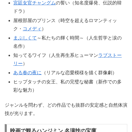
宮廷女官
チャングム
の誓い（知名度爆発、伝説的韓
ドラ）
屋根部屋のプリンス（時空を超えるロマンティッ
ク・
コメディ
）
まぶしくて
～私たちの輝く時間～（人生哲学と涙の
名作）
知ってるワイフ（人生再生系ヒューマン
ラブストー
リー
）
ある春の夜に
（リアルな恋愛模様を描く群像劇）
ヒップタッチの女王、私の完璧な秘書（新作での多
彩な魅力）
ジャンルを問わず、どの作品でも抜群の安定感と自然体演
技が光ります。
映画で観るハンジミン 名演技の宝庫