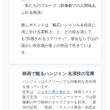
・私たちのブルース（群像劇での人間味あ
ふれる熱演）
推しポイントは「幅広いジャンルを自在に
演じ分ける柔軟さ」と、どの役を演じて
も“共感されるリアリティ”。彼女ならではの
温かい存在感が多くの作品で生きていま
す。
映画で観るハンジミン 名演技の宝庫
ハンジミンはスクリーンでも印象的な存在感
を放っています。
近年は「
ジョゼと虎と魚たち
」韓国リメイク
版で主演、「ハッピーニューイヤー」では群
像劇の中で独特のキャラクターを好演。「虐
待の証明」「密偵」「チャンス商会～初恋を