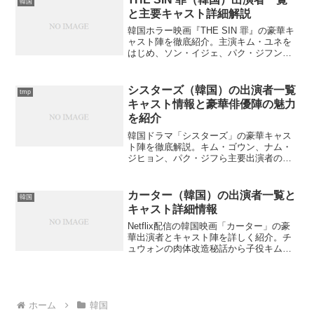
韓国
と主要キャスト詳細解説
韓国ホラー映画『THE SIN 罪』の豪華キ
ャスト陣を徹底紹介。主演キム・ユネを
はじめ、ソン・イジェ、パク・ジフン、
イ・サンアなどの詳細プロフィールと作
品での役柄を解説。知られざる出演者情
報もお届けします。このキャストで繰り
シスターズ（韓国）の出演者一覧
tmp
広げられる予測不可能なホラー展開と
キャスト情報と豪華俳優陣の魅力
は？
を紹介
韓国ドラマ「シスターズ」の豪華キャス
ト陣を徹底解説。キム・ゴウン、ナム・
ジヒョン、パク・ジフら主要出演者の詳
しいプロフィールや魅力、意外な経歴ま
で完全網羅。あなたの知らないキャスト
情報がここにある？
カーター（韓国）の出演者一覧と
韓国
キャスト詳細情報
Netflix配信の韓国映画「カーター」の豪
華出演者とキャスト陣を詳しく紹介。チ
ュウォンの肉体改造秘話から子役キム・
ボミンまで登場人物の魅力に迫るのは？
ホーム
韓国