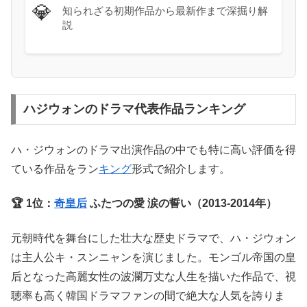
💎
知られざる初期作品から最新作まで深掘り解
説
ハジウォンのドラマ代表作品ランキング
ハ・ジウォンのドラマ出演作品の中でも特に高い評価を得
ている作品をラン
キング
形式で紹介します。
🏆 1位：
奇皇后
ふたつの愛 涙の誓い（2013-2014年）
元朝時代を舞台にした壮大な歴史ドラマで、ハ・ジウォン
は主人公キ・スンニャンを演じました。モンゴル帝国の皇
后となった高麗女性の波瀾万丈な人生を描いた作品で、視
聴率も高く韓国ドラマファンの間で絶大な人気を誇りま