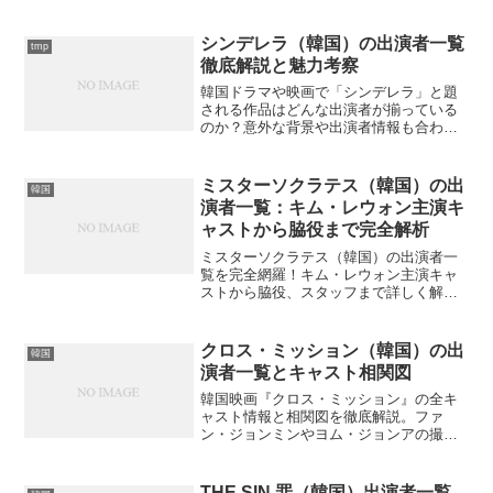
シンデレラ（韓国）の出演者一覧
tmp
徹底解説と魅力考察
韓国ドラマや映画で「シンデレラ」と題
される作品はどんな出演者が揃っている
のか？意外な背景や出演者情報も合わせ
て詳しく紹介します。あなたの推しは？
ミスターソクラテス（韓国）の出
韓国
演者一覧：キム・レウォン主演キ
ャストから脇役まで完全解析
ミスターソクラテス（韓国）の出演者一
覧を完全網羅！キム・レウォン主演キャ
ストから脇役、スタッフまで詳しく解説
します。あなたはこの映画のキャスト陣
の豪華さを知っていますか？
クロス・ミッション（韓国）の出
韓国
演者一覧とキャスト相関図
韓国映画『クロス・ミッション』の全キ
ャスト情報と相関図を徹底解説。ファ
ン・ジョンミンやヨム・ジョンアの撮影
秘話、意外なキャスティングの裏話ま
で、あなたの知らない情報は？
THE SIN 罪（韓国）出演者一覧