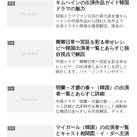
キムヘインの出演作品ガイド韓国
韓国
ドラマの魅力
韓国ドラマファン注目の実力派女優キム
ヘインの代表作品から隠れた名作まで、
出演ドラマと映画を徹底解説。彼女の魅
力的な演技と多彩な役柄を発見できるで
しょうか？
卿卿日常〜宮廷を彩る幸せレシ
tmp
ピ〜韓国出演者一覧とあらすじ独
自視点で解説
中国ドラマ「卿卿日常〜宮廷を彩る幸せ
レシピ〜」の出演者とあらすじを詳しく
紹介します。バイ・ジンティンやティエ
ン・シーウェイの魅力的なキャラクター
から、独自視点での料理文化まで解説。
この作品の隠れた魅力を知っています
明蘭～才媛の春～（韓国）の出演
tmp
か？
者一覧とあらすじ詳細
中国ドラマ「明蘭～才媛の春～」のキャ
スト詳細と北宋時代を舞台にした感動的
な物語のあらすじを完全解説。チャオ・
リーインとウィリアム・フォンが織り成
す愛の物語の魅力とは？
マイガール（韓国）の出演者一覧
韓国
とキャスト相関図・イ・ダヘ主演