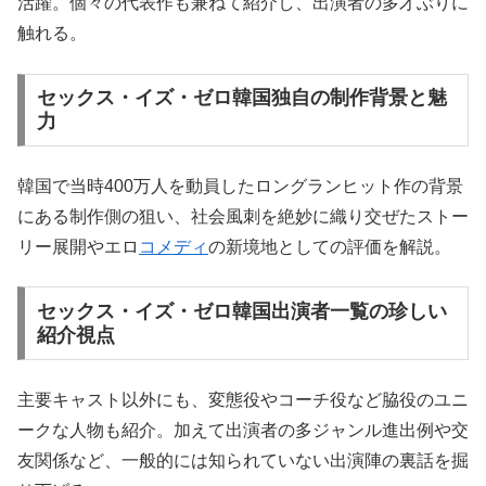
活躍。個々の代表作も兼ねて紹介し、出演者の多才ぶりに
触れる。
セックス・イズ・ゼロ韓国独自の制作背景と魅
力
韓国で当時400万人を動員したロングランヒット作の背景
にある制作側の狙い、社会風刺を絶妙に織り交ぜたストー
リー展開やエロ
コメディ
の新境地としての評価を解説。
セックス・イズ・ゼロ韓国出演者一覧の珍しい
紹介視点
主要キャスト以外にも、変態役やコーチ役など脇役のユニ
ークな人物も紹介。加えて出演者の多ジャンル進出例や交
友関係など、一般的には知られていない出演陣の裏話を掘