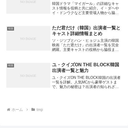
韓国ドラマ「マイガール」の詳細なキャ
スト情報を役柄と共に紹介。イ・ダヘや
イ・ドンウクなど主要登場人物から脇役
まで、演技派俳優の意外な素顔や関係性
を知りたくありませんか？
ただ君だけ（韓国）出演者一覧と
韓国
キャスト詳細情報まとめ
ソ・ジソブとハン・ヒョジュ主演の韓国
映画「ただ君だけ」の出演者一覧を完全
網羅。主要キャストの役柄から脇役まで
詳細にご紹介。この作品にはどんな俳優
が出演しているのでしょうか？
ユ・クイズON THE BLOCK韓国
韓国
出演者一覧と魅力
ユ・クイズON THE BLOCK韓国の出演者
一覧を詳解。人気MCから豪華ゲストま
で、魅力の秘密は？出演者の知られざる
一面とは？
ホーム
tmp