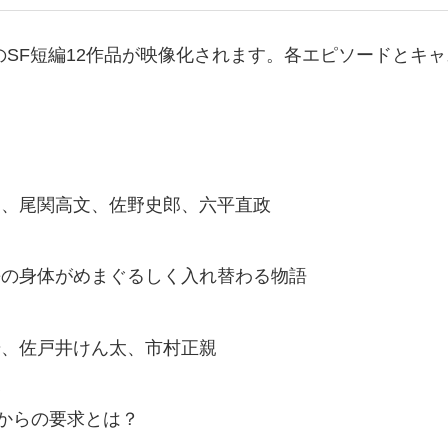
のSF短編12作品が映像化されます。各エピソードとキ
田、尾関高文、佐野史郎、六平直政
長の身体がめまぐるしく入れ替わる物語
歩、佐戸井けん太、市村正親
美
”からの要求とは？