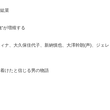
崎紘菜
俺”が増殖する
ィナ、大久保佳代子、新納慎也、大澤幹朗(声)、ジェ
に着けたと信じる男の物語