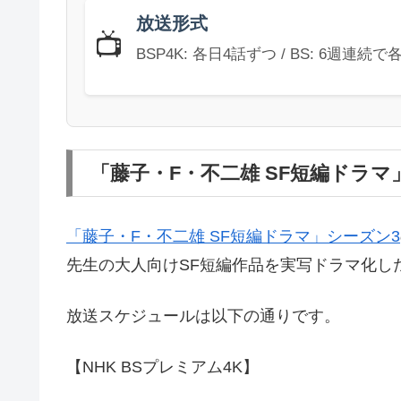
放送形式
📺
BSP4K: 各日4話ずつ / BS: 6週連続で
「藤子・F・不二雄 SF短編ドラ
「藤子・F・不二雄 SF短編ドラマ」シーズン3
先生の大人向けSF短編作品を実写ドラマ化し
放送スケジュールは以下の通りです。
【NHK BSプレミアム4K】