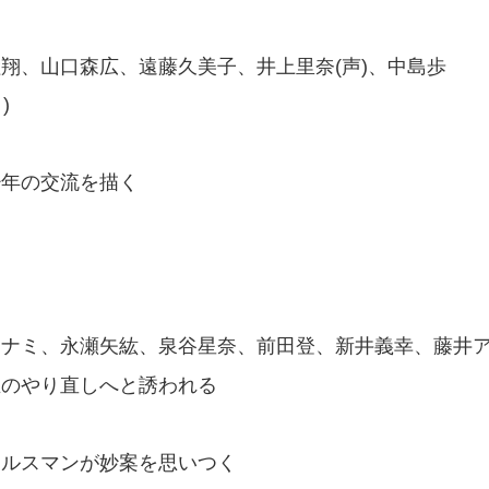
翔、山口森広、遠藤久美子、井上里奈(声)、中島歩
)
少年の交流を描く
マナミ、永瀬矢紘、泉谷星奈、前田登、新井義幸、藤井
生のやり直しへと誘われる
ールスマンが妙案を思いつく