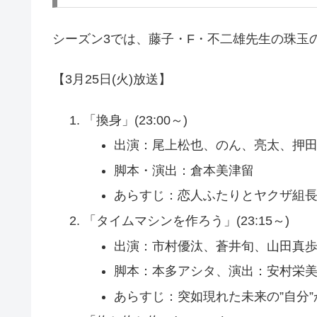
シーズン3では、藤子・F・不二雄先生の珠玉
【3月25日(火)放送】
「換身」(23:00～)
出演：尾上松也、のん、亮太、押
脚本・演出：倉本美津留
あらすじ：恋人ふたりとヤクザ組
「タイムマシンを作ろう」(23:15～)
出演：市村優汰、蒼井旬、山田真
脚本：本多アシタ、演出：安村栄
あらすじ：突如現れた未来の”自分