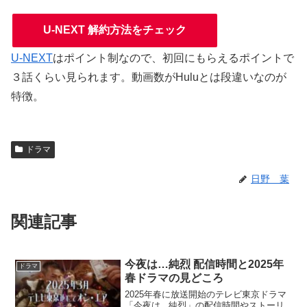
U-NEXT 解約方法をチェック
U-NEXT
はポイント制なので、初回にもらえるポイントで
３話くらい見られます。動画数がHuluとは段違いなのが
特徴。
ドラマ
日野 葉
関連記事
今夜は…純烈 配信時間と2025年
ドラマ
春ドラマの見どころ
2025年春に放送開始のテレビ東京ドラマ
「今夜は...純烈」の配信時間やストーリ