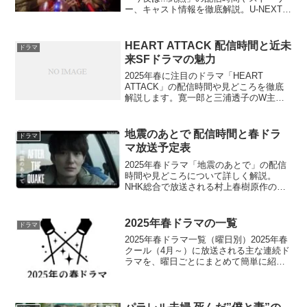
ー、キャスト情報を徹底解説。U-NEXTな
どの配信サービスでいつから視聴できる
のでしょうか？
HEART ATTACK 配信時間と近未
ドラマ
来SFドラマの魅力
2025年春に注目のドラマ「HEART
ATTACK」の配信時間や見どころを徹底
解説します。寛一郎と三浦透子のW主演
で贈る近未来SFドラマの魅力とは？放送
を見逃さないためにも、この情報をチェ
ックしておきませんか？
地震のあとで 配信時間と春ドラ
ドラマ
マ放送予定表
2025年春ドラマ「地震のあとで」の配信
時間や見どころについて詳しく解説。
NHK総合で放送される村上春樹原作の話
題作の魅力とは？視聴方法や各エピソー
ドの内容も徹底解説していますが、あな
たはどのエピソードに最も興味がありま
2025年春ドラマの一覧
ドラマ
すか？
2025年春ドラマ一覧（曜日別）2025年春
クール（4月～）に放送される主な連続ド
ラマを、曜日ごとにまとめて簡単に紹介
します。月曜日 続・続・最後から二番目
の恋（21:00 フジテレビ系）小泉今日子
＆中井貴一主演、鎌倉を舞台にした大人
のロマ...