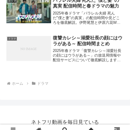
パラレル夫婦 死んだ”僕と妻”の
ドラマ
真実 配信時間と春ドラマの魅力
2025年春ドラマ「パラレル夫婦 死ん
だ"僕と妻"の真実」の配信時間や見どこ
ろを徹底解説。伊野尾慧と伊原六花W主
演のミステリードラマの魅力に迫ります
が、この奇跡的な再会は視聴者に何をも
たらすのでしょうか？
復讐カレシ～溺愛社長の顔にはウ
ドラマ
ラがある～ 配信時間まとめ
2025年春ドラマ「復讐カレシ～溺愛社長
の顔にはウラがある～」の放送局情報や
配信サービスについて徹底解説します。
テレビ放送とネット配信の両方を紹介。
あなたはどの方法で視聴しますか？
ホーム
ドラマ
ネトフリ動画を毎日見ている