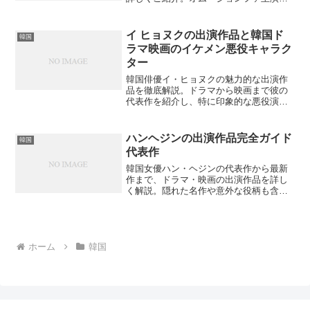
途中降板したク・ヘソンの代役経緯も含
め、主要出演者の役どころとプロフィー
ルを徹底解説します。どの俳優がどんな
イ ヒョヌクの出演作品と韓国ド
韓国
役で魅力を発揮したのでしょうか？
ラマ映画のイケメン悪役キャラク
ター
韓国俳優イ・ヒョヌクの魅力的な出演作
品を徹底解説。ドラマから映画まで彼の
代表作を紹介し、特に印象的な悪役演技
について詳しく解説します。あなたも彼
の魅力に気づくのでは？
ハンヘジンの出演作品完全ガイド
韓国
代表作
韓国女優ハン・ヘジンの代表作から最新
作まで、ドラマ・映画の出演作品を詳し
く解説。隠れた名作や意外な役柄も含め
て徹底紹介します。あなたが見逃してい
る作品はありませんか？
ホーム
韓国