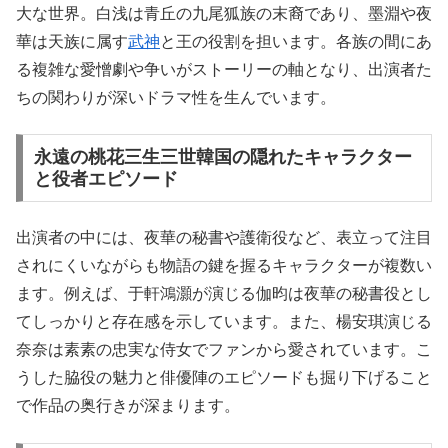
大な世界。白浅は青丘の九尾狐族の末裔であり、墨淵や夜
華は天族に属す
武神
と王の役割を担います。各族の間にあ
る複雑な愛憎劇や争いがストーリーの軸となり、出演者た
ちの関わりが深いドラマ性を生んでいます。
永遠の桃花三生三世韓国の隠れたキャラクター
と役者エピソード
出演者の中には、夜華の秘書や護衛役など、表立って注目
されにくいながらも物語の鍵を握るキャラクターが複数い
ます。例えば、于軒鴻灝が演じる伽昀は夜華の秘書役とし
てしっかりと存在感を示しています。また、楊安琪演じる
奈奈は素素の忠実な侍女でファンから愛されています。こ
うした脇役の魅力と俳優陣のエピソードも掘り下げること
で作品の奥行きが深まります。