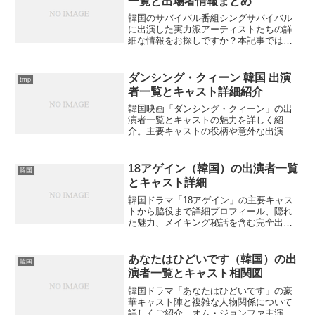
一覧と出場者情報まとめ
韓国のサバイバル番組シングサバイバル
に出演した実力派アーティストたちの詳
細な情報をお探しですか？本記事では出
演者一覧から各参加者のプロフィールま
で完全網羅。
ダンシング・クィーン 韓国 出演
tmp
者一覧とキャスト詳細紹介
韓国映画「ダンシング・クィーン」の出
演者一覧とキャストの魅力を詳しく紹
介。主要キャストの役柄や意外な出演者
情報も気になりませんか？
18アゲイン（韓国）の出演者一覧
韓国
とキャスト詳細
韓国ドラマ「18アゲイン」の主要キャス
トから脇役まで詳細プロフィール、隠れ
た魅力、メイキング秘話を含む完全出演
者ガイド。キム・ハヌルやイ・ドヒョン
ら豪華俳優陣の撮影エピソードも知りた
いですか？
あなたはひどいです（韓国）の出
韓国
演者一覧とキャスト相関図
韓国ドラマ「あなたはひどいです」の豪
華キャスト陣と複雑な人物関係について
詳しくご紹介。オム・ジョンファ主演、