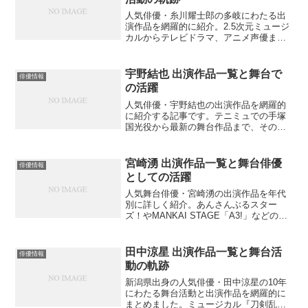
人気俳優・糸川耀士郎の多岐にわたる出
演作品を網羅的に紹介。2.5次元ミュージ
カルからテレビドラマ、アニメ声優ま
で、その活躍の全貌を徹底解説します。
あなたはどの作品で糸川耀士郎の魅力に
惹かれましたか？
宇野結也 出演作品一覧と舞台で
俳優情報
の活躍
人気俳優・宇野結也の出演作品を網羅的
に紹介する記事です。テニミュでの手塚
国光役から最新の舞台作品まで、その演
技力と魅力に迫ります。あなたはどの作
品で宇野結也の魅力に惹かれましたか？
宮崎湧 出演作品一覧と舞台俳優
俳優情報
としての活躍
人気舞台俳優・宮崎湧の出演作品を年代
別に詳しく紹介。あんさんぶるスター
ズ！やMANKAI STAGE「A3!」などの代
表作から最新作まで網羅。彼の魅力や演
技スタイルとは？あなたはどの作品の宮
崎湧が好きですか？
田中涼星 出演作品一覧と舞台活
俳優情報
動の軌跡
新潟県出身の人気俳優・田中涼星の10年
にわたる舞台活動と出演作品を網羅的に
まとめました。ミュージカル『刀剣乱