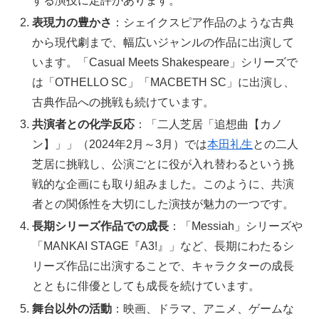
する演技に定評があります。
表現力の豊かさ
：シェイクスピア作品のような古典
から現代劇まで、幅広いジャンルの作品に出演して
います。「Casual Meets Shakespeare」シリーズで
は「OTHELLO SC」「MACBETH SC」に出演し、
古典作品への挑戦も続けています。
共演者との化学反応
：「二人芝居「追想曲【カノ
ン】」」（2024年2月～3月）では
本田礼生
との二人
芝居に挑戦し、公演ごとに役が入れ替わるという挑
戦的な企画にも取り組みました。このように、共演
者との関係性を大切にした演技が魅力の一つです。
長期シリーズ作品での成長
：「Messiah」シリーズや
「MANKAI STAGE『A3!』」など、長期にわたるシ
リーズ作品に出演することで、キャラクターの成長
とともに俳優としても成長を続けています。
舞台以外の活動
：映画、ドラマ、アニメ、ゲームな