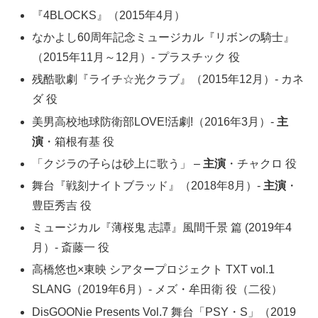
『4BLOCKS』（2015年4月）
なかよし60周年記念ミュージカル『リボンの騎士』
（2015年11月～12月）- プラスチック 役
残酷歌劇『ライチ☆光クラブ』（2015年12月）- カネ
ダ 役
美男高校地球防衛部LOVE!活劇!（2016年3月）-
主
演
・箱根有基 役
「クジラの子らは砂上に歌う」 –
主演
・チャクロ 役
舞台『戦刻ナイトブラッド』（2018年8月）-
主演
・
豊臣秀吉 役
ミュージカル『薄桜鬼 志譚』風間千景 篇 (2019年4
月）- 斎藤一 役
高橋悠也×東映 シアタープロジェクト TXT vol.1
SLANG（2019年6月）- メズ・牟田衛 役（二役）
DisGOONie Presents Vol.7 舞台「PSY・S」（2019