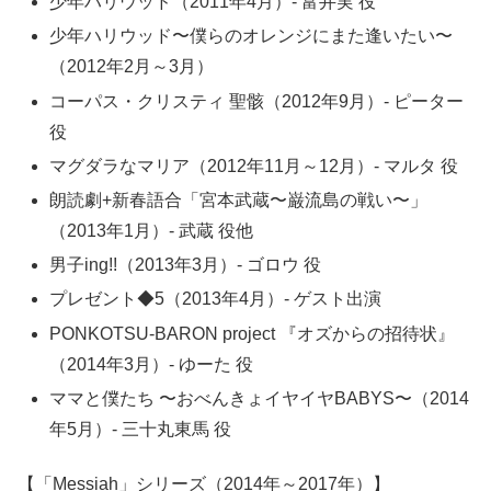
少年ハリウッド（2011年4月）- 富井実 役
少年ハリウッド〜僕らのオレンジにまた逢いたい〜
（2012年2月～3月）
コーパス・クリスティ 聖骸（2012年9月）- ピーター
役
マグダラなマリア（2012年11月～12月）- マルタ 役
朗読劇+新春語合「宮本武蔵〜巌流島の戦い〜」
（2013年1月）- 武蔵 役他
男子ing!!（2013年3月）- ゴロウ 役
プレゼント◆5（2013年4月）- ゲスト出演
PONKOTSU-BARON project 『オズからの招待状』
（2014年3月）- ゆーた 役
ママと僕たち 〜おべんきょイヤイヤBABYS〜（2014
年5月）- 三十丸東馬 役
【「Messiah」シリーズ（2014年～2017年）】