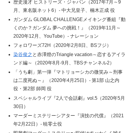
歴史漫才 ヒストリーズ・ジャパン（2017年7月～9
月、東名阪ネット6）- 中大兄皇子、楠木正成 役
ガンダム GLOBAL CHALLENGEメイキング番組『動
くのか？ガンダム 夢への挑戦！』（2019年11月～
2020年12月、YouTube）- ナレーション
フォロワーズ72H（2020年2月8日、BSフジ）
染谷俊之
と赤澤燈のTriangle vacation～恋するアイラ
ンド編～（2020年8月-9月、TBSチャンネル2）
「うち劇」第一弾『マトリョーシカの微笑み～刑事
は二度死ぬ～』（2020年4月25日）- 第1部 山之内
役・第2部 師岡 役
スペシャルライブ『2人で会話劇』vol.5（2020年5月
30日）
マーダーミステリーシアター『演技の代償』（2021
年2月22日）- 暁零士役