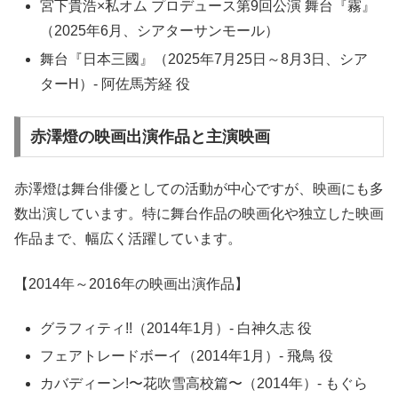
宮下貴浩×私オム プロデュース第9回公演 舞台『霧』
（2025年6月、シアターサンモール）
舞台『日本三國』（2025年7月25日～8月3日、シア
ターH）- 阿佐馬芳経 役
赤澤燈の映画出演作品と主演映画
赤澤燈は舞台俳優としての活動が中心ですが、映画にも多
数出演しています。特に舞台作品の映画化や独立した映画
作品まで、幅広く活躍しています。
【2014年～2016年の映画出演作品】
グラフィティ!!（2014年1月）- 白神久志 役
フェアトレードボーイ（2014年1月）- 飛鳥 役
カバディーン!〜花吹雪高校篇〜（2014年）- もぐら