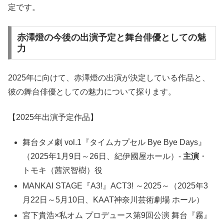
定です。
赤澤燈の今後の出演予定と舞台俳優としての魅
力
2025年に向けて、赤澤燈の出演が決定している作品と、
彼の舞台俳優としての魅力について探ります。
【2025年出演予定作品】
舞台タメ劇 vol.1『タイムカプセル Bye Bye Days』
（2025年1月9日～26日、紀伊國屋ホール）-
主演
・
トモキ（茜沢智樹）役
MANKAI STAGE『A3!』ACT3! ～2025～（2025年3
月22日～5月10日、KAAT神奈川芸術劇場 ホール）
宮下貴浩×私オム プロデュース第9回公演 舞台『霧』