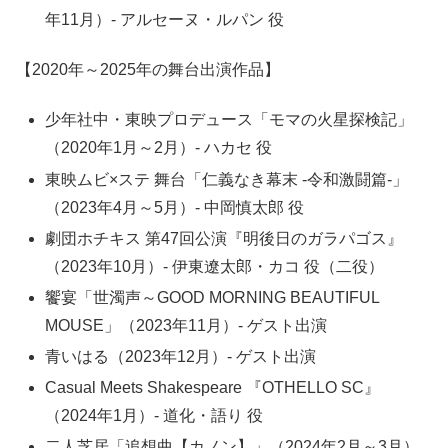
年11月）- アルセーヌ・ルパン 役
【2020年～2025年の舞台出演作品】
少年社中・東映プロデュース「モマの火星探検記」
（2020年1月～2月）- ハカセ 役
東映ムビ×ステ 舞台「仁義なき幕末 -令和激闘篇-」
（2023年4月～5月）- 中岡慎太郎 役
劇団ホチキス 第47回公演『明後日のガラパゴス』
（2023年10月）- 伊東遼太郎・カコ 役（二役）
饗宴「世濁声～GOOD MORNING BEAUTIFUL
MOUSE」（2023年11月）- ゲスト出演
青いはる（2023年12月）- ゲスト出演
Casual Meets Shakespeare 『OTHELLO SC』
（2024年1月）- 道化・語り 役
二人芝居「追想曲【カノン】」（2024年2月～3月）