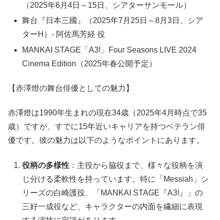
（2025年6月4日～15日、シアターサンモール）
舞台『日本三國』（2025年7月25日～8月3日、シア
ターH）- 阿佐馬芳経 役
MANKAI STAGE「A3!」Four Seasons LIVE 2024
Cinema Edition（2025年春公開予定）
【赤澤燈の舞台俳優としての魅力】
赤澤燈は1990年生まれの現在34歳（2025年4月時点で35
歳）ですが、すでに15年近いキャリアを持つベテラン俳
優です。彼の魅力は以下のようなポイントにあります。
役柄の多様性
：主役から脇役まで、様々な役柄を演
じ分ける柔軟性を持っています。特に「Messiah」シ
リーズの白崎護役、「MANKAI STAGE『A3!』」の
三好一成役など、キャラクターの内面を繊細に表現