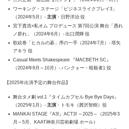
ワーキング・ステージ「ビジネスライクプレイ3」
（2024年5月）-
主演
・日野洋治 役
宮下貴浩×私オム プロデュース 第7回公演 舞台「愚れ
ノ群れ」（2024年6月）- 出口潤輝 役
歌絵巻「ヒカルの碁」序の一手（2024年7月）- 塔矢
アキラ 役
Casual Meets Shakespeare 『MACBETH SC』
（2024年9月～10月）- バンクォー・暗殺者1 役
【2025年出演予定の舞台作品】
舞台タメ劇 vol.1『タイムカプセル Bye Bye Days』
（2025年1月）-
主演
・トモキ（茜沢智樹）役
MANKAI STAGE『A3!』ACT3! ～2025～（2025年3
月～5月、KAAT神奈川芸術劇場 ホール）