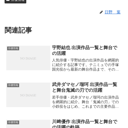
日野 葉
関連記事
宇野結也 出演作品一覧と舞台で
俳優情報
の活躍
人気俳優・宇野結也の出演作品を網羅的
に紹介する記事です。テニミュでの手塚
国光役から最新の舞台作品まで、その演
技力と魅力に迫ります。あなたはどの作
品で宇野結也の魅力に惹かれましたか？
武井ダマセノ瑠珂 出演作品一覧
俳優情報
と舞台鬼滅の刃での活躍
若手俳優・武井ダマセノ瑠珂の出演作品
を網羅的に紹介。舞台「鬼滅の刃」での
小鉄役をはじめ、これまでの主要作品と
今後の出演予定作まで詳しく解説しま
す。次にどの作品で彼の演技を観るべき
でしょうか？
川﨑優作 出演作品一覧と舞台で
俳優情報
の活躍の軌跡