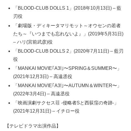
「BLOOD-CLUB DOLLS 1」(2018年10月13日) – 藍
刃役
「劇場版・ディキータマリモット～オウセンの若者
たち～『いつまでも忘れないよ』」(2019年5月31日)
– ハリ(宮前武彦)役
「BLOOD-CLUB DOLLS 2」(2020年7月11日) – 藍刃
役
「MANKAI MOVIE｢A3!｣〜SPRING＆SUMMER〜」
(2021年12月3日) – 高遠丞役
「MANKAI MOVIE｢A3!｣〜AUTUMN＆WINTER〜」
(2022年3月4日) – 高遠丞役
「映画演劇サクセス荘 -侵略者Sと西荻窪の奇跡-」
(2021年12月31日) – イチロー役
【テレビドラマ出演作品】