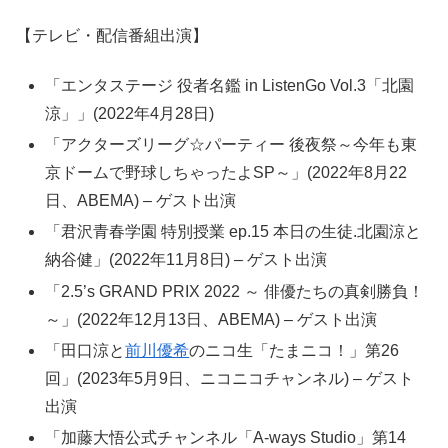
【テレビ・配信番組出演】
「エンタステージ 役者名鑑 in ListenGo Vol.3「北園
涼」」(2022年4月28日)
「アクターズリーグ☆パーティー 後夜祭～今年も東
京ドームで野球しちゃったよSP～」(2022年8月22
日、ABEMA) – ゲスト出演
「君沢青春学園 特別授業 ep.15 本日の生徒.北園涼と
納谷健」(2022年11月8日) – ゲスト出演
「2.5’s GRAND PRIX 2022 ～ 俳優たちの真剣勝負！
～」(2022年12月13日、ABEMA) – ゲスト出演
「田口涼と
前川優希
のニコ生「たまニコ！」第26
回」(2023年5月9日、ニコニコチャンネル) – ゲスト
出演
「加藤大悟公式チャンネル「A-ways Studio」第14