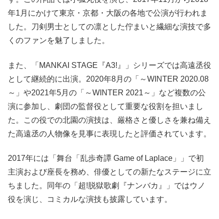
年1月にかけて東京・京都・大阪の各地で公演が行われま
した。刀剣男士としての凛とした佇まいと繊細な演技で多
くのファンを魅了しました。
また、「MANKAI STAGE『A3!』」シリーズでは高遠丞役
として継続的に出演。2020年8月の「～WINTER 2020.08
～」や2021年5月の「～WINTER 2021～」など複数の公
演に参加し、劇団の監督役として重要な役割を担いまし
た。この役での北園の演技は、厳格さと優しさを兼ね備え
た高遠丞の人物像を見事に表現したと評価されています。
2017年には「舞台「乱歩奇譚 Game of Laplace」」で初
主演および座長を務め、俳優としての新たなステージに立
ちました。同年の「超!脱獄歌劇『ナンバカ』」ではウノ
役を演じ、コミカルな演技も披露しています。