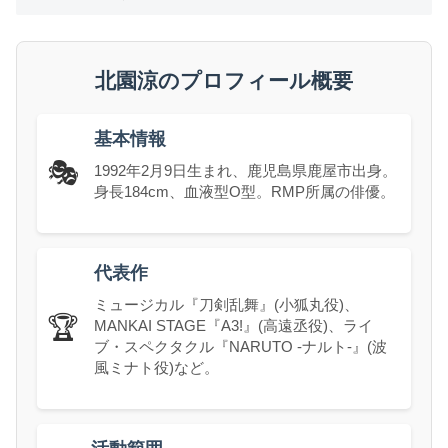
北園涼のプロフィール概要
基本情報
🎭
1992年2月9日生まれ、鹿児島県鹿屋市出身。
身長184cm、血液型O型。RMP所属の俳優。
代表作
ミュージカル『刀剣乱舞』(小狐丸役)、
🏆
MANKAI STAGE『A3!』(高遠丞役)、ライ
ブ・スペクタクル『NARUTO -ナルト-』(波
風ミナト役)など。