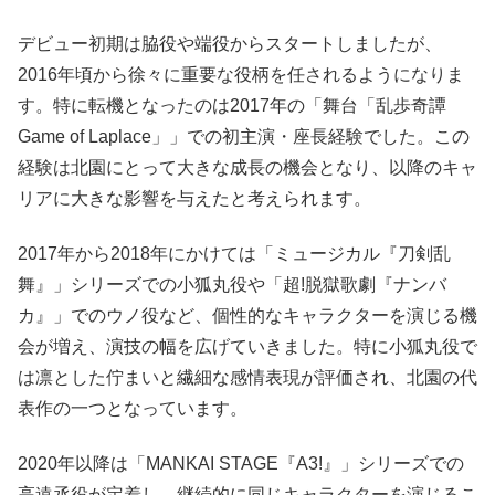
デビュー初期は脇役や端役からスタートしましたが、
2016年頃から徐々に重要な役柄を任されるようになりま
す。特に転機となったのは2017年の「舞台「乱歩奇譚
Game of Laplace」」での初主演・座長経験でした。この
経験は北園にとって大きな成長の機会となり、以降のキャ
リアに大きな影響を与えたと考えられます。
2017年から2018年にかけては「ミュージカル『刀剣乱
舞』」シリーズでの小狐丸役や「超!脱獄歌劇『ナンバ
カ』」でのウノ役など、個性的なキャラクターを演じる機
会が増え、演技の幅を広げていきました。特に小狐丸役で
は凛とした佇まいと繊細な感情表現が評価され、北園の代
表作の一つとなっています。
2020年以降は「MANKAI STAGE『A3!』」シリーズでの
高遠丞役が定着し、継続的に同じキャラクターを演じるこ