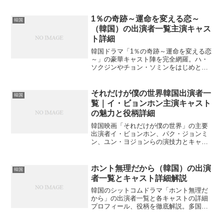
夫」のメインキャストから病院患者役ま
で登場人物を詳細解説。キム・スヒョン
やソ・イェジの隠れたエピソードも紹介
1％の奇跡～運命を変える恋～
韓国
しますが、果たして全キャストの演技の
（韓国）の出演者一覧主演キャス
秘密とは？
ト詳細
韓国ドラマ「1％の奇跡～運命を変える恋
～」の豪華キャスト陣を完全網羅。ハ・
ソクジンやチョン・ソミンをはじめとす
る主要キャストから脇役まで、出演者の
詳細プロフィールと役柄を徹底解説。あ
なたが気になるあのキャストの魅力を再
それだけが僕の世界韓国出演者一
韓国
発見できるのではないでしょうか？
覧｜イ・ビョンホン主演キャスト
の魅力と役柄詳細
韓国映画「それだけが僕の世界」の主要
出演者イ・ビョンホン、パク・ジョンミ
ン、ユン・ヨジョンらの演技力とキャラ
クター設定を詳しく解説。知られざるキ
ャスト情報も満載でお届けします。この
作品の魅力はキャストにあるのでしょう
ホント無理だから（韓国）の出演
韓国
か？
者一覧とキャスト詳細解説
韓国のシットコムドラマ「ホント無理だ
から」の出演者一覧と各キャストの詳細
プロフィール、役柄を徹底解説。多国籍
留学生寮を舞台にした人気作品の魅力と
は？