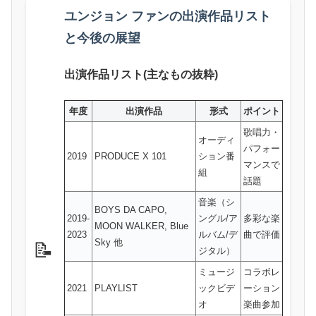
ユンジョン ファンの出演作品リスト
と今後の展望
出演作品リスト(主なもの抜粋)
年度
出演作品
形式
ポイント
歌唱力・
オーディ
パフォー
2019
PRODUCE X 101
ション番
マンスで
組
話題
音楽（シ
BOYS DA CAPO,
2019-
ングル/ア
多彩な楽
MOON WALKER, Blue
2023
ルバム/デ
曲で評価
Sky 他
📝
ジタル）
ミュージ
コラボレ
2021
PLAYLIST
ックビデ
ーション
オ
楽曲参加