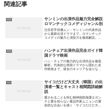
関連記事
サンミンの出演作品魅力完全解説
韓国
ロマンチックコメディジャンル別
注目若手俳優ムン・サンミンの代表作品
から最新出演ドラマまで、ロマンチック
コメディの魅力と演技力を徹底解説。彼
の成長ストーリーと共に、なぜ今これほ
ど人気なのか？
ハンチェア出演作品完全ガイド韓
韓国
国ドラマ映画
ハン・チェアの魅力的な出演作品を徹底
解析。代表的な韓国ドラマから隠れた名
作映画まで、彼女のキャリアを辿りなが
ら見どころを紹介。あなたの次の視聴作
品は見つかるでしょうか？
サイコだけど大丈夫（韓国）の出
tmp
演者一覧とキャスト相関図詳細解
説
愛されることを拒む精神病院保護士ガン
テと愛を知らない童話作家ムニョンの運
命的な出会いを描く「サイコだけど大丈