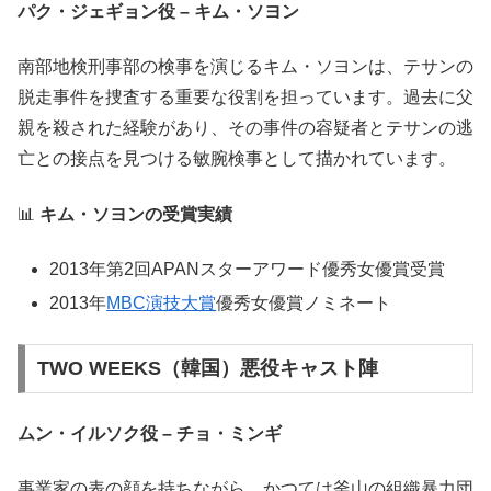
パク・ジェギョン役 – キム・ソヨン
南部地検刑事部の検事を演じるキム・ソヨンは、テサンの
脱走事件を捜査する重要な役割を担っています。過去に父
親を殺された経験があり、その事件の容疑者とテサンの逃
亡との接点を見つける敏腕検事として描かれています。
📊
キム・ソヨンの受賞実績
2013年第2回APANスターアワード優秀女優賞受賞
2013年
MBC演技大賞
優秀女優賞ノミネート
TWO WEEKS（韓国）悪役キャスト陣
ムン・イルソク役 – チョ・ミンギ
事業家の表の顔を持ちながら、かつては釜山の組織暴力団