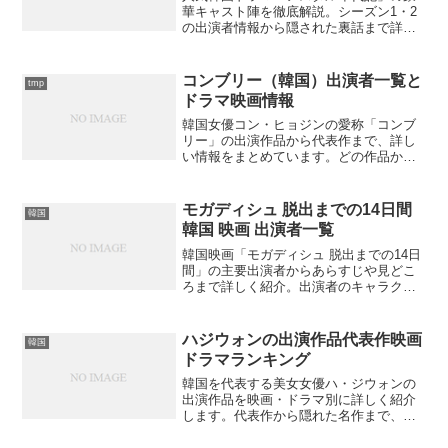
華キャスト陣を徹底解説。シーズン1・2
の出演者情報から隠された裏話まで詳し
くご紹介。あの俳優の意外な過去とは？
コンブリー（韓国）出演者一覧と
tmp
ドラマ映画情報
韓国女優コン・ヒョジンの愛称「コンブ
リー」の出演作品から代表作まで、詳し
い情報をまとめています。どの作品から
見るべきでしょうか？
モガディシュ 脱出までの14日間
韓国
韓国 映画 出演者一覧
韓国映画「モガディシュ 脱出までの14日
間」の主要出演者からあらすじや見どこ
ろまで詳しく紹介。出演者のキャラクタ
ー特徴や映画の背景とは？
ハジウォンの出演作品代表作映画
韓国
ドラマランキング
韓国を代表する美女女優ハ・ジウォンの
出演作品を映画・ドラマ別に詳しく紹介
します。代表作から隠れた名作まで、ど
の作品から見始めるのがおすすめでしょ
うか？