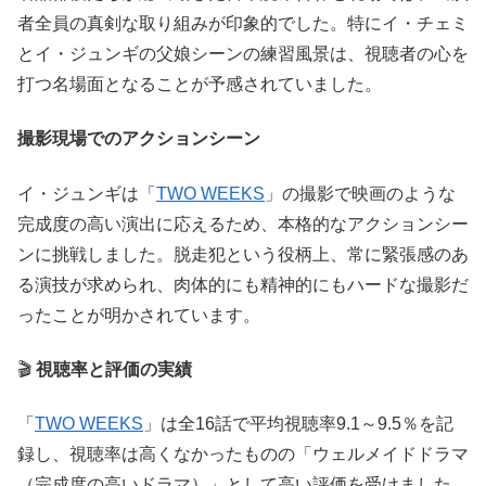
者全員の真剣な取り組みが印象的でした。特にイ・チェミ
とイ・ジュンギの父娘シーンの練習風景は、視聴者の心を
打つ名場面となることが予感されていました。
撮影現場でのアクションシーン
イ・ジュンギは「
TWO WEEKS
」の撮影で映画のような
完成度の高い演出に応えるため、本格的なアクションシー
ンに挑戦しました。脱走犯という役柄上、常に緊張感のあ
る演技が求められ、肉体的にも精神的にもハードな撮影だ
ったことが明かされています。
🎬
視聴率と評価の実績
「
TWO WEEKS
」は全16話で平均視聴率9.1～9.5％を記
録し、視聴率は高くなかったものの「ウェルメイドドラマ
（完成度の高いドラマ）」として高い評価を受けました。