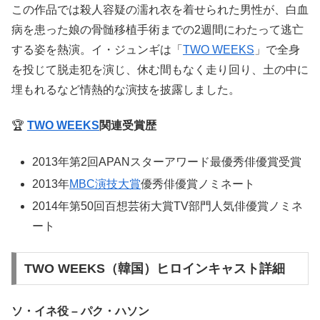
この作品では殺人容疑の濡れ衣を着せられた男性が、白血
病を患った娘の骨髄移植手術までの2週間にわたって逃亡
する姿を熱演。イ・ジュンギは「
TWO WEEKS
」で全身
を投じて脱走犯を演じ、休む間もなく走り回り、土の中に
埋もれるなど情熱的な演技を披露しました。
🏆
TWO WEEKS
関連受賞歴
2013年第2回APANスターアワード最優秀俳優賞受賞
2013年
MBC演技大賞
優秀俳優賞ノミネート
2014年第50回百想芸術大賞TV部門人気俳優賞ノミネ
ート
TWO WEEKS（韓国）ヒロインキャスト詳細
ソ・イネ役 – パク・ハソン