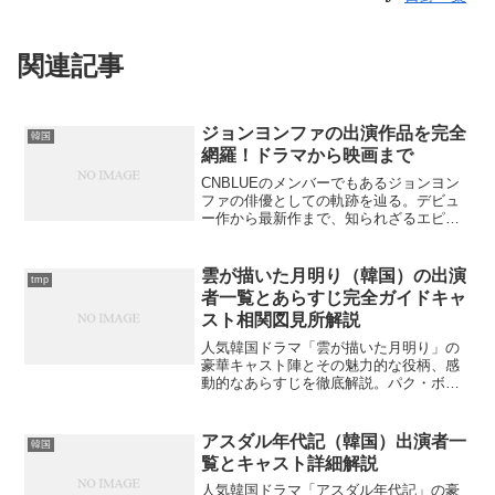
関連記事
ジョンヨンファの出演作品を完全
韓国
網羅！ドラマから映画まで
CNBLUEのメンバーでもあるジョンヨン
ファの俳優としての軌跡を辿る。デビュ
ー作から最新作まで、知られざるエピソ
ードとともに紹介。彼の魅力はどこにあ
るのでしょうか？
雲が描いた月明り（韓国）の出演
tmp
者一覧とあらすじ完全ガイドキャ
スト相関図見所解説
人気韓国ドラマ「雲が描いた月明り」の
豪華キャスト陣とその魅力的な役柄、感
動的なあらすじを徹底解説。パク・ボゴ
ムとキム・ユジョンの胸キュンラブスト
ーリーの真実とは？
アスダル年代記（韓国）出演者一
韓国
覧とキャスト詳細解説
人気韓国ドラマ「アスダル年代記」の豪