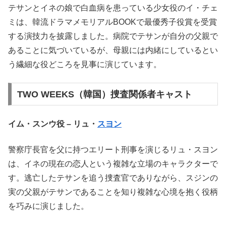
テサンとイネの娘で白血病を患っている少女役のイ・チェ
ミは、韓流ドラマメモリアルBOOKで最優秀子役賞を受賞
する演技力を披露しました。病院でテサンが自分の父親で
あることに気づいているが、母親には内緒にしているとい
う繊細な役どころを見事に演じています。
TWO WEEKS（韓国）捜査関係者キャスト
イム・スンウ役 – リュ・
スヨン
警察庁長官を父に持つエリート刑事を演じるリュ・スヨン
は、イネの現在の恋人という複雑な立場のキャラクターで
す。逃亡したテサンを追う捜査官でありながら、スジンの
実の父親がテサンであることを知り複雑な心境を抱く役柄
を巧みに演じました。