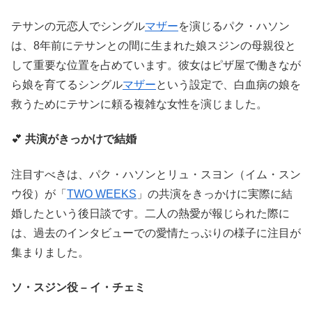
テサンの元恋人でシングル
マザー
を演じるパク・ハソン
は、8年前にテサンとの間に生まれた娘スジンの母親役と
して重要な位置を占めています。彼女はピザ屋で働きなが
ら娘を育てるシングル
マザー
という設定で、白血病の娘を
救うためにテサンに頼る複雑な女性を演じました。
💕
共演がきっかけで結婚
注目すべきは、パク・ハソンとリュ・スヨン（イム・スン
ウ役）が「
TWO WEEKS
」の共演をきっかけに実際に結
婚したという後日談です。二人の熱愛が報じられた際に
は、過去のインタビューでの愛情たっぷりの様子に注目が
集まりました。
ソ・スジン役 – イ・チェミ