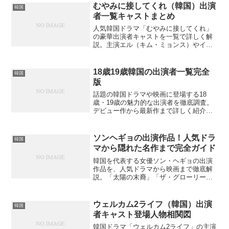
むやみに接してくれ（韓国）出演
韓国
者一覧キャストまとめ
人気韓国ドラマ「むやみに接してくれ」
の豪華出演者キャストを一覧で詳しく解
説。主演エル（キム・ミョンス）やイ・
ユヨンをはじめとする魅力的な俳優陣の
役柄やプロフィールをご紹介。視聴前に
知っておきたい情報は？
18歳19歳韓国の出演者一覧完全
韓国
版
話題の韓国ドラマや映画に登場する18
歳・19歳の魅力的な出演者を徹底調査。
デビュー作から最新作まで詳しく紹介
し、彼らの演技力と成長過程を分析しま
す。あなたの推しはこの中にいますか？
ソンヘギョの出演作品！人気ドラ
韓国
マから隠れた名作まで完全ガイド
韓国を代表する女優ソン・ヘギョの出演
作品を、人気ドラマから映画まで徹底解
説。「太陽の末裔」「ザ・グローリー」
など代表作の魅力と知られざる名作を発
見できるでしょうか？
ウェルカム2ライフ（韓国）出演
韓国
者キャスト登場人物相関図
韓国ドラマ「ウェルカム2ライフ」の主演