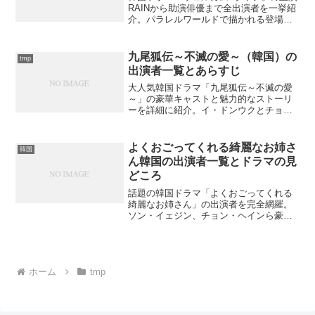
RAINから助演俳優まで全出演者を一挙紹
介。パラレルワールドで描かれる登場人
物の役柄や相関関係を詳しく解説。意外
なキャスト情報も含む完全版をお届けし
ます。あなたの推し俳優は見つかるでし
九尾狐伝～不滅の愛～（韓国）の
tmp
ょうか？
出演者一覧とあらすじ
大人気韓国ドラマ「九尾狐伝～不滅の愛
～」の豪華キャストと魅力的なストーリ
ーを詳細に紹介。イ・ドンウクとチョ・
ボアの運命的なラブストーリーの全貌と
は？
よくおごってくれる綺麗なお姉さ
韓国
ん韓国の出演者一覧とドラマの見
どころ
話題の韓国ドラマ「よくおごってくれる
綺麗なお姉さん」の出演者を完全網羅。
ソン・イェジン、チョン・ヘインら豪華
キャスト情報から、知られざる制作秘話
まで詳しく解説。あなたはこの感動作の
魅力をすべて知っていますか？
ホーム
tmp