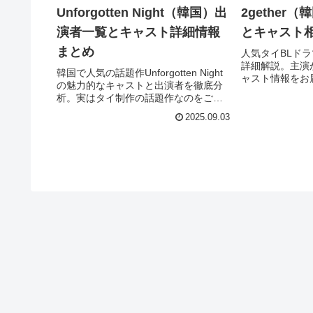
Unforgotten Night（韓国）出
2gether
演者一覧とキャスト詳細情報
とキャスト
まとめ
人気タイBLドラマ
詳細解説。主演
韓国で人気の話題作Unforgotten Night
ャスト情報をお
の魅力的なキャストと出演者を徹底分
歴や最新活動も
析。実はタイ制作の話題作なのをご存
ャストは誰です
知でしたか？
2025.09.03