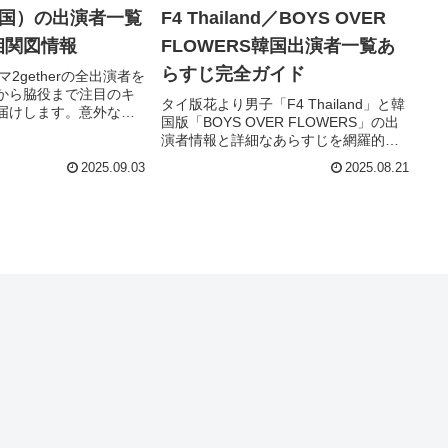
（韓国）の出演者一覧
F4 Thailand／BOYS OVER
相関図情報
FLOWERS韓国出演者一覧あ
らすじ完全ガイド
2getherの全出演者を
から脇役まで注目のキ
タイ版花より男子「F4 Thailand」と韓
届けします。意外な経
国版「BOYS OVER FLOWERS」の出
掲載！あなたの推しキ
演者情報と詳細なあらすじを網羅的に
か？
解説。両作品の魅力を知りたい方必見
2025.09.03
2025.08.21
です。