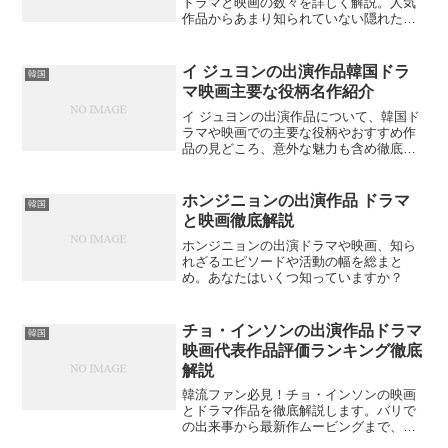
ドラマと映画の数々を詳しく解説。人気
作品からあまり知られていない隠れた名
作まで、その魅力と見どころを徹底紹介
します。あなたはどの作品が最も印象に
残るでしょうか？
イ ジュヨンの出演作品韓国ドラ
韓国
マ映画主要な役柄名作紹介
イ ジュヨンの出演作品について、韓国ド
ラマや映画での主要な役柄やおすすめ作
品の見どころ、意外な魅力も含め徹底解
説します。あなたのお気に入り作品は見
つかる？
ホンジニョンの出演作品 ドラマ
韓国
と映画徹底解説
ホンジニョンの出演ドラマや映画、知ら
れざるエピソードや活動の幅を総まと
め。あなたはいくつ知っていますか？
チョ・インソンの出演作品ドラマ
韓国
映画代表作品評価ランキング徹底
解説
韓流ファン必見！チョ・インソンの映画
とドラマ作品を徹底解説します。バリで
の出来事から最新作ムービングまで、代
表作品の魅力と独自の評価ポイントと