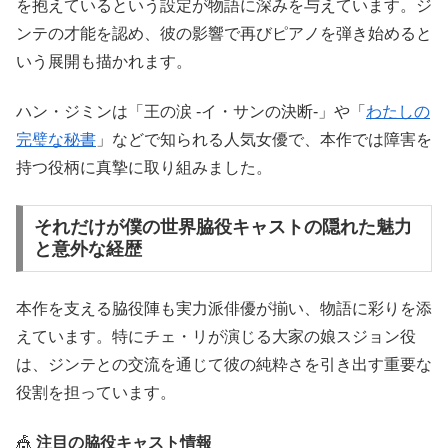
を抱えているという設定が物語に深みを与えています。ジ
ンテの才能を認め、彼の影響で再びピアノを弾き始めると
いう展開も描かれます。
ハン・ジミンは「王の涙 -イ・サンの決断-」や「
わたしの
完璧な秘書
」などで知られる人気女優で、本作では障害を
持つ役柄に真摯に取り組みました。
それだけが僕の世界脇役キャストの隠れた魅力
と意外な経歴
本作を支える脇役陣も実力派俳優が揃い、物語に彩りを添
えています。特にチェ・リが演じる大家の娘スジョン役
は、ジンテとの交流を通じて彼の純粋さを引き出す重要な
役割を担っています。
🎪
注目の脇役キャスト情報