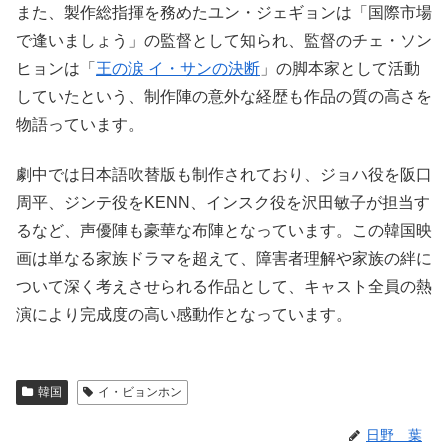
また、製作総指揮を務めたユン・ジェギョンは「国際市場
で逢いましょう」の監督として知られ、監督のチェ・ソン
ヒョンは「
王の涙 イ・サンの決断
」の脚本家として活動
していたという、制作陣の意外な経歴も作品の質の高さを
物語っています。
劇中では日本語吹替版も制作されており、ジョハ役を阪口
周平、ジンテ役をKENN、インスク役を沢田敏子が担当す
るなど、声優陣も豪華な布陣となっています。この韓国映
画は単なる家族ドラマを超えて、障害者理解や家族の絆に
ついて深く考えさせられる作品として、キャスト全員の熱
演により完成度の高い感動作となっています。
韓国
イ・ビョンホン
日野 葉