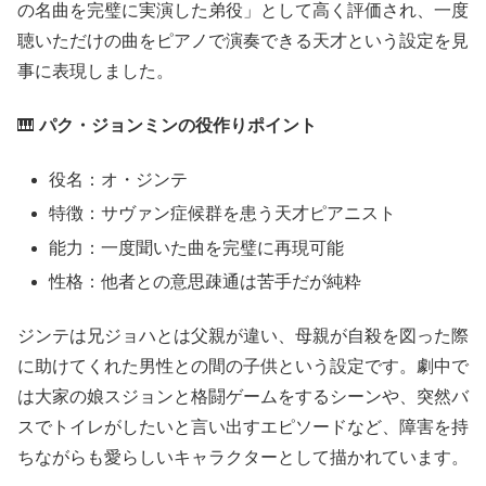
の名曲を完璧に実演した弟役」として高く評価され、一度
聴いただけの曲をピアノで演奏できる天才という設定を見
事に表現しました。
🎹
パク・ジョンミンの役作りポイント
役名：オ・ジンテ
特徴：サヴァン症候群を患う天才ピアニスト
能力：一度聞いた曲を完璧に再現可能
性格：他者との意思疎通は苦手だが純粋
ジンテは兄ジョハとは父親が違い、母親が自殺を図った際
に助けてくれた男性との間の子供という設定です。劇中で
は大家の娘スジョンと格闘ゲームをするシーンや、突然バ
スでトイレがしたいと言い出すエピソードなど、障害を持
ちながらも愛らしいキャラクターとして描かれています。