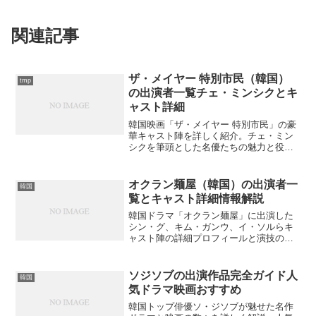
関連記事
ザ・メイヤー 特別市民（韓国）
tmp
の出演者一覧チェ・ミンシクとキ
ャスト詳細
韓国映画「ザ・メイヤー 特別市民」の豪
華キャスト陣を詳しく紹介。チェ・ミン
シクを筆頭とした名優たちの魅力と役柄
について徹底解説します。あなたの好き
な俳優は出演していますか？
オクラン麺屋（韓国）の出演者一
韓国
覧とキャスト詳細情報解説
韓国ドラマ「オクラン麺屋」に出演した
シン・グ、キム・ガンウ、イ・ソルらキ
ャスト陣の詳細プロフィールと演技の見
どころを完全解説。脱北者問題と家族愛
を描いた感動作の魅力とは？
ソジソブの出演作品完全ガイド人
韓国
気ドラマ映画おすすめ
韓国トップ俳優ソ・ジソブが魅せた名作