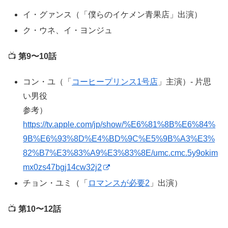
イ・グァンス（「僕らのイケメン青果店」出演）
ク・ウネ、イ・ヨンジュ
📺
第9〜10話
コン・ユ（「
コーヒープリンス1号店
」主演）- 片思
い男役
参考）
https://tv.apple.com/jp/show/%E6%81%8B%E6%84%
9B%E6%93%8D%E4%BD%9C%E5%9B%A3%E3%
82%B7%E3%83%A9%E3%83%8E/umc.cmc.5y9okim
mx0zs47bgj14cw32j2
チョン・ユミ（「
ロマンスが必要2
」出演）
📺
第10〜12話