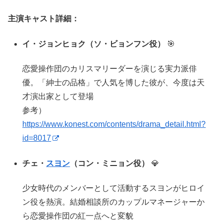
主演キャスト詳細：
イ・ジョンヒョク（ソ・ビョンフン役）
🎯
恋愛操作団のカリスマリーダーを演じる実力派俳
優。「紳士の品格」で人気を博した彼が、今度は天
才演出家として登場
参考）
https://www.konest.com/contents/drama_detail.html?
id=8017
チェ・
スヨン
（コン・ミニョン役）
💎
少女時代のメンバーとして活動するスヨンがヒロイ
ン役を熱演。結婚相談所のカップルマネージャーか
ら恋愛操作団の紅一点へと変貌