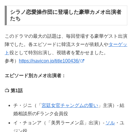
シラノ恋愛操作団に登場した豪華カメオ出演者
たち
このドラマの最大の話題は、毎回登場する豪華ゲスト出演
陣でした。各エピソードに韓流スターが依頼人や
ターゲッ
ト
役として特別出演し、視聴者を驚かせました。
参考）
https://navicon.jp/title100436/
エピソード別カメオ出演者：
📺
第1話
チ・ジニ（「
宮廷女官チャングムの誓い
」主演）- 結
婚相談所のFランク会員役
イ・チョンア（「美男ラーメン店」出演）-
ソル
・ユ
ジン役