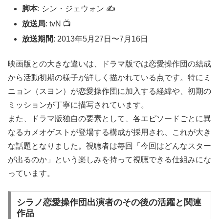
脚本
: シン・ジェウォン ✍️
放送局
: tvN 📺
放送期間
: 2013年5月27日〜7月16日
映画版との大きな違いは、ドラマ版では恋愛操作団の結成
から活動初期の様子が詳しく描かれている点です。特にミ
ニョン（スヨン）が恋愛操作団に加入する経緯や、初期の
ミッションが丁寧に描写されています。
また、ドラマ版独自の要素として、各エピソードごとに異
なるカメオゲストが登場する構成が採用され、これが大き
な話題となりました。視聴者は毎回「今回はどんなスター
が出るのか」という楽しみを持って視聴できる仕組みにな
っています。
シラノ恋愛操作団出演者のその後の活躍と関連
作品