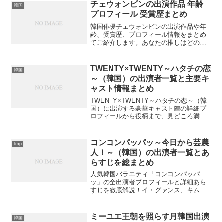
チェウォンビンの出演作品 年齢
韓国
プロフィール 受賞歴まとめ
韓国俳優チェウォンビンの出演作品や年
齢、受賞歴、プロフィール情報をまとめ
てご紹介します。あなたの推しはどの作
品に登場している？
TWENTY×TWENTY～ハタチの恋
韓国
～（韓国）の出演者一覧と主要キ
ャスト情報まとめ
TWENTY×TWENTY～ハタチの恋～（韓
国）に出演する豪華キャスト陣の詳細プ
ロフィールから役柄まで、見どころ満載
の情報を徹底解説。あなたの推しは見つ
かるでしょうか？
コンコンパッパッ～今日から芸農
tmp
人！～（韓国）の出演者一覧とあ
らすじを総まとめ
人気韓国バラエティ「コンコンパッパ
ッ」の全出演者プロフィールと詳細あら
すじを徹底解説！イ・グァンス、キム・
ウビン、ド・ギョンス、キム・ギバンの
魅力とは？
ミーユエ王朝を照らす月韓国出演
韓国