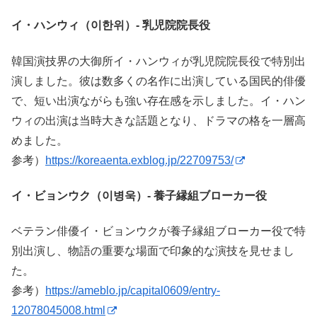
イ・ハンウィ（이한위）- 乳児院院長役
韓国演技界の大御所イ・ハンウィが乳児院院長役で特別出
演しました。彼は数多くの名作に出演している国民的俳優
で、短い出演ながらも強い存在感を示しました。イ・ハン
ウィの出演は当時大きな話題となり、ドラマの格を一層高
めました。
参考）
https://koreaenta.exblog.jp/22709753/
イ・ビョンウク（이병욱）- 養子縁組ブローカー役
ベテラン俳優イ・ビョンウクが養子縁組ブローカー役で特
別出演し、物語の重要な場面で印象的な演技を見せまし
た。
参考）
https://ameblo.jp/capital0609/entry-
12078045008.html