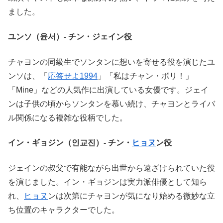
ました。
ユンソ（윤서）- チン・ジェイン役
チャヨンの同級生でソンタンに想いを寄せる役を演じたユ
ンソは、「
応答せよ1994
」「私はチャン・ボリ！」
「Mine」などの人気作に出演している女優です。ジェイ
ンは子供の頃からソンタンを慕い続け、チャヨンとライバ
ル関係になる複雑な役柄でした。
イン・ギョジン（인교진）- チン・
ヒョヌ
ン役
ジェインの叔父で有能ながら出世から遠ざけられていた役
を演じました。イン・ギョジンは実力派俳優として知ら
れ、
ヒョヌ
ンは次第にチャヨンが気になり始める微妙な立
ち位置のキャラクターでした。