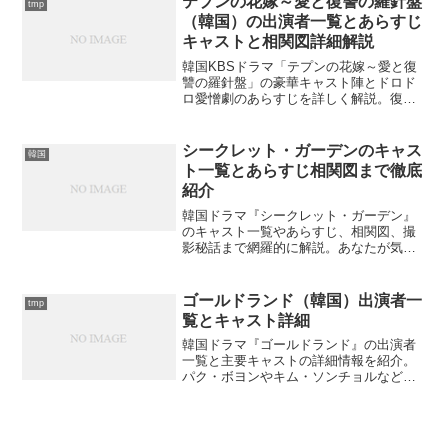
テプンの花嫁～愛と復讐の羅針盤
tmp
俳優の意外な一面とは？
（韓国）の出演者一覧とあらすじ
キャストと相関図詳細解説
韓国KBSドラマ「テプンの花嫁～愛と復
讐の羅針盤」の豪華キャスト陣とドロド
ロ愛憎劇のあらすじを詳しく解説。復讐
に生きる女性パラムの壮絶な物語に隠さ
れた感動の真実とは？
シークレット・ガーデンのキャス
韓国
ト一覧とあらすじ相関図まで徹底
紹介
韓国ドラマ『シークレット・ガーデン』
のキャスト一覧やあらすじ、相関図、撮
影秘話まで網羅的に解説。あなたが気に
なる名シーンやOSTの魅力は？
ゴールドランド（韓国）出演者一
tmp
覧とキャスト詳細
韓国ドラマ『ゴールドランド』の出演者
一覧と主要キャストの詳細情報を紹介。
パク・ボヨンやキム・ソンチョルなど豪
華キャスト陣の魅力とは？