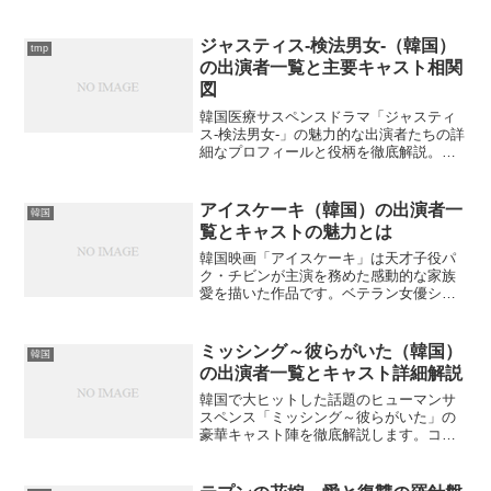
ジャスティス-検法男女-（韓国）
tmp
の出演者一覧と主要キャスト相関
図
韓国医療サスペンスドラマ「ジャスティ
ス-検法男女-」の魅力的な出演者たちの詳
細なプロフィールと役柄を徹底解説。主
要キャストの経歴や演技力の秘密に迫り
ます。あなたが気になるあの俳優の意外
な一面とは？
アイスケーキ（韓国）の出演者一
韓国
覧とキャストの魅力とは
韓国映画「アイスケーキ」は天才子役パ
ク・チビンが主演を務めた感動的な家族
愛を描いた作品です。ベテラン女優シ
ン・エラとの共演で注目されたキャスト
の魅力や秘話をご存知でしょうか？
ミッシング～彼らがいた（韓国）
韓国
の出演者一覧とキャスト詳細解説
韓国で大ヒットした話題のヒューマンサ
スペンス「ミッシング～彼らがいた」の
豪華キャスト陣を徹底解説します。コ・
スやホ・ジュノら主要キャストから脇役
まで、各俳優の役柄と魅力、知られざる
エピソードまで詳しくご紹介。あの人気