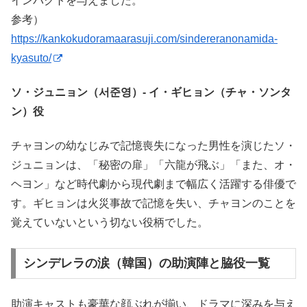
インパクトを与えました。
参考）
https://kankokudoramaarasuji.com/sindereranonamida-
kyasuto/
ソ・ジュニョン（서준영）- イ・ギヒョン（チャ・ソンタ
ン）役
チャヨンの幼なじみで記憶喪失になった男性を演じたソ・
ジュニョンは、「秘密の扉」「六龍が飛ぶ」「また、オ・
ヘヨン」など時代劇から現代劇まで幅広く活躍する俳優で
す。ギヒョンは火災事故で記憶を失い、チャヨンのことを
覚えていないという切ない役柄でした。
シンデレラの涙（韓国）の助演陣と脇役一覧
助演キャストも豪華な顔ぶれが揃い、ドラマに深みを与え