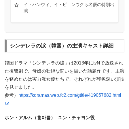
⭐
イ・ハンウィ、イ・ビョンウクら名優の特別出
演
シンデレラの涙（韓国）の主演キャスト詳細
韓国ドラマ「シンデレラの涙」は2013年にtvNで放送され
た復讐劇で、母娘の壮絶な闘いを描いた話題作です。主演
を務めたのは実力派女優たちで、それぞれが印象深い演技
を見せました。
参考）
https://kdramas.web.fc2.com/gtitle/419057682.html
ホン・アルム（홍아름）- ユン・チャヨン役