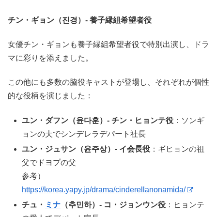
チン・ギョン（진경）- 養子縁組希望者役
女優チン・ギョンも養子縁組希望者役で特別出演し、ドラ
マに彩りを添えました。
この他にも多数の脇役キャストが登場し、それぞれが個性
的な役柄を演じました：
ユン・ダフン（윤다훈）- チン・ヒョンテ役
：ソンギ
ョンの夫でシンデレラデパート社長
ユン・ジュサン（윤주상）- イ会長役
：ギヒョンの祖
父でドヨプの父
参考）
https://korea.yapy.jp/drama/cinderellanonamida/
チュ・
ミナ
（추민하）- コ・ジョンウン役
：ヒョンテ