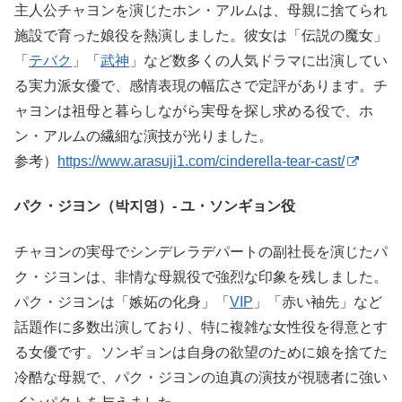
主人公チャヨンを演じたホン・アルムは、母親に捨てられ
施設で育った娘役を熱演しました。彼女は「伝説の魔女」
「
テバク
」「
武神
」など数多くの人気ドラマに出演してい
る実力派女優で、感情表現の幅広さで定評があります。チ
ャヨンは祖母と暮らしながら実母を探し求める役で、ホ
ン・アルムの繊細な演技が光りました。
参考）
https://www.arasuji1.com/cinderella-tear-cast/
パク・ジヨン（박지영）- ユ・ソンギョン役
チャヨンの実母でシンデレラデパートの副社長を演じたパ
ク・ジヨンは、非情な母親役で強烈な印象を残しました。
パク・ジヨンは「嫉妬の化身」「
VIP
」「赤い袖先」など
話題作に多数出演しており、特に複雑な女性役を得意とす
る女優です。ソンギョンは自身の欲望のために娘を捨てた
冷酷な母親で、パク・ジヨンの迫真の演技が視聴者に強い