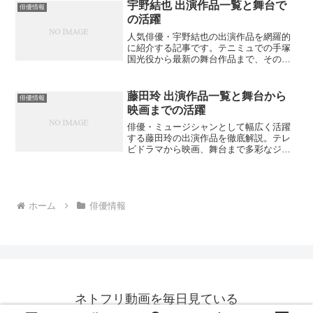
宇野結也 出演作品一覧と舞台で
俳優情報
の活躍
人気俳優・宇野結也の出演作品を網羅的
に紹介する記事です。テニミュでの手塚
国光役から最新の舞台作品まで、その演
技力と魅力に迫ります。あなたはどの作
品で宇野結也の魅力に惹かれましたか？
藤田玲 出演作品一覧と舞台から
俳優情報
映画までの活躍
俳優・ミュージシャンとして幅広く活躍
する藤田玲の出演作品を徹底解説。テレ
ビドラマから映画、舞台まで多彩なジャ
ンルでの活躍を網羅的にまとめました。
あなたはどの作品で藤田玲の魅力に気づ
きましたか？
ホーム
俳優情報
ネトフリ動画を毎日見ている