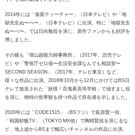
2014年には「仮面ティーチャー」（日本テレビ）や「地
獄先生ぬ〜べ〜」（日本テレビ）に出演。特に「地獄先生
ぬ〜べ〜」では日向勉役を演じ、原作ファンからも好評を
博しました。
その後も「増山超能力師事務所」（2017年、読売テレ
ビ）や「警視庁ゼロ係〜生活安全課なんでも相談室〜
SECOND SEASON」（2017年、テレビ東京）など、
様々な作品に出演。2018年10月から12月にかけてはBS日
テレで放送された「妖怪！百鬼夜高等学校」で油すまし役
を演じ、独特の世界観を持つ作品で存在感を示しました。
2020年には「CODE1515」（BSフジ）で延原賢一役、
「戦国炒飯TV」（TOKYO MX他）で陶晴賢役を演じるな
ど、地上波からBSまで幅広いチャンネルの作品に出演。