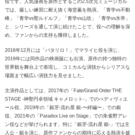
役です。人気漫画を原作とするこの2.5次元ミュージカル
では、厳しい練習に耐え抜く海堂薫を熱演。「青学vs不動
峰」「青学vs聖ルドルフ」「青学vs山吹」「青学vs氷帝」
と、シリーズを通して演じ続けたことで、役への理解を深
め、ファンからの支持も獲得しました。
2016年12月には「パタリロ！」でマライヒ役を演じ、
2019年には同作品の映画版にも出演。原作の持つ独特の
世界観を舞台上で表現し、コミカルな演技からシリアスな
場面まで幅広い演技力を見せました。
主演作品としては、2017年の「Fate/Grand Order THE
STAGE -神聖円卓領域 キャメロット-」でのべディヴィエ
ール役、2019年の「銀牙-流れ星 銀-〜絆編〜」での銀
役、2021年の「Paradox Live on Stage」での朱雀野アレ
ン役などが挙げられます。特に「銀牙-流れ星 銀-」では主
人公・銀を演じ、原作ファンからの期待に応える熱演を披