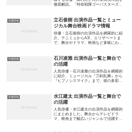
徹底解説。「特命戦隊ゴーバスターズ」
のエンター役で知られる彼の最新作から
代表作まで、ファン必見の情報が満載で
す。あなたはどの作品から彼の魅力に触
立石俊樹 出演作品一覧とミュー
俳優情報
れてみますか？
ジカル舞台映画ドラマ情報
俳優・立石俊樹の出演作品を網羅的に紹
介。テニミュからA3!、エリザベートま
で、舞台やドラマ、映画など多岐にわた
る活躍を時系列でまとめました。あなた
はどの作品で彼の魅力に気づきました
か？
石川凌雅 出演作品一覧と舞台で
俳優情報
の活躍
人気俳優・石川凌雅の出演作品を網羅的
に紹介。ミュージカル『刀剣乱舞』から
『ヒプノシスマイク』まで、彼の多彩な
演技力が光る舞台作品の魅力とは？あな
たはどの作品から彼の魅力に触れてみま
すか？
水江建太 出演作品一覧と舞台で
俳優情報
の活躍
人気俳優・水江建太の出演作品を網羅的
にまとめました。舞台からテレビドラ
マ、映画まで幅広いジャンルで活躍する
彼の魅力とは？あなたはどの作品で水江
建太を知りましたか？