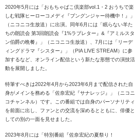
2020年5月には「おもちゃばこ倶楽部vol.1・2 おうちで楽
しむ戦隊ヒーローコメディ『ブングンジャー待機中！』」
（ニコニコ生放送）に出演。同年6月には「眠らない羊た
ちの朗読会 第3回朗読会『1%ラブレター』&『アミルスタ
ン伯爵の晩餐』」（ニコニコ生放送）、7月には「リーデ
ィングドラマ『シスター』」（PIA LIVE STREAM）に参
加するなど、オンライン配信という新たな形態での演技活
動を展開しました。
特筆すべきは2022年4月から2023年6月まで配信された自
身がメインを務める「佐奈宏紀『サナレッジ』」（ニコニ
コチャンネル）です。この番組では自身のパーソナリティ
を前面に出し、ファンとの交流を深めるとともに、俳優と
しての別の一面を見せました。
2023年8月には「特別番組『佐奈宏紀の夏祭り！