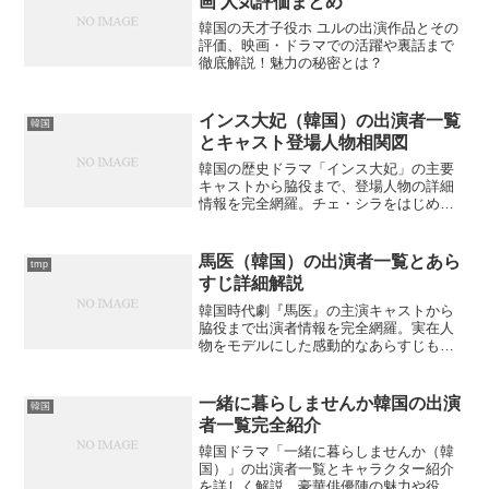
画 人気評価まとめ
韓国の天才子役ホ ユルの出演作品とその
評価、映画・ドラマでの活躍や裏話まで
徹底解説！魅力の秘密とは？
インス大妃（韓国）の出演者一覧
韓国
とキャスト登場人物相関図
韓国の歴史ドラマ「インス大妃」の主要
キャストから脇役まで、登場人物の詳細
情報を完全網羅。チェ・シラをはじめと
する豪華出演陣の役柄と人物相関を徹底
解説。知られざるキャストの裏話も紹介
しています。あなたはこのドラマの魅力
馬医（韓国）の出演者一覧とあら
tmp
的なキャスト陣をどれだけ知っています
すじ詳細解説
か？
韓国時代劇『馬医』の主演キャストから
脇役まで出演者情報を完全網羅。実在人
物をモデルにした感動的なあらすじも詳
しく解説します。チョ・スンウの名演技
が見どころでは？
一緒に暮らしませんか韓国の出演
韓国
者一覧完全紹介
韓国ドラマ「一緒に暮らしませんか（韓
国）」の出演者一覧とキャラクター紹介
を詳しく解説。豪華俳優陣の魅力や役柄