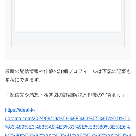
最新の配信情報や俳優の詳細プロフィールは下記の記事も
参考にできます。
「配信先や感想・相関図の詳細解説と俳優の写真あり」
https://ideal-k-
dorama.com/2024/08/19/%E9%9F%93%E5%9B%BD%E3
%83%89%E3%83%A9%E3%83%9E%E3%80%8E%E6%
9C%80%E6%82%AA%E3%81%AE%E6%82%AA%E3%8