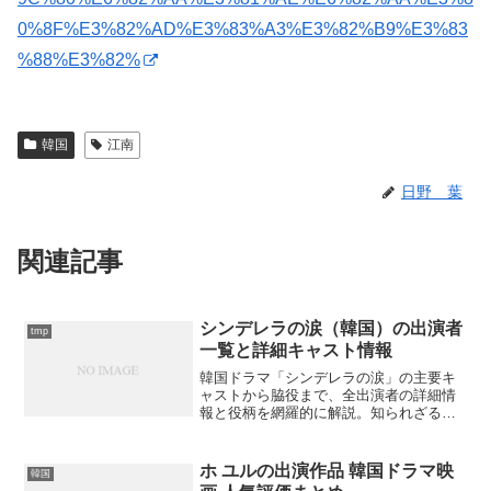
0%8F%E3%82%AD%E3%83%A3%E3%82%B9%E3%83
%88%E3%82%
韓国
江南
日野 葉
関連記事
シンデレラの涙（韓国）の出演者
tmp
一覧と詳細キャスト情報
韓国ドラマ「シンデレラの涙」の主要キ
ャストから脇役まで、全出演者の詳細情
報と役柄を網羅的に解説。知られざるキ
ャスト秘話も満載で、ドラマをより深く
楽しめる内容をお届けします。出演者の
魅力を再発見できるでしょうか？
ホ ユルの出演作品 韓国ドラマ映
韓国