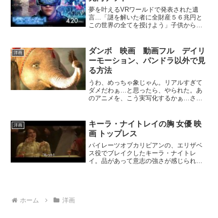
夢を叶えるVRワールドで発表された遺
言…「謎を解いた者に全財産５６兆円と
この世界の全てを授けよう」子供から巨
大企業まで、全世界の争奪戦。スティー
ブン・スピルバーグ作品です。＞＞＞
「レディ・プレイヤー1」の動画視聴・あ
ダンボ 映画 動画フル デイリ
洋画
らすじ | U-NEXT...
ーモーション、パンドラ以外で見
る方法
うわ、めっちゃ象じゃん。リアルすぎて
ダメだわぁ…と思ったら、やられた。あ
のアニメを、こう実写化するかぁ…さす
がは、ティム・バートン。ダンボを無料
で見るには、U-NEXTやauビデオパスU-
NEXT30日間無料 無料期間にもらえる
キーラ・ナイトレイの胸 女優 映
洋画
ポイントでタ...
画 トップレス
パイレーツオブカリビアンの、エリザベ
ス役でブレイクしたキーラ・ナイトレ
イ。品があって意志の強さが感じられる
役どころがピッタリですね。＞「パイレ
ーツ・オブ・カリビアン／呪われた海賊
たち」（洋画 / 2003年）の動画視聴・あ
らすじ | U-N...
ホーム
洋画