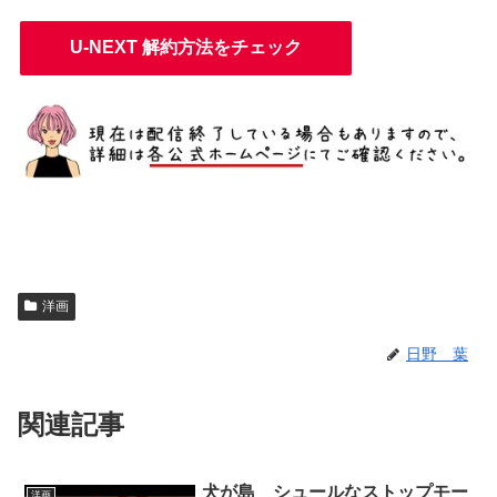
U-NEXT 解約方法をチェック
洋画
日野 葉
関連記事
犬が島 シュールなストップモー
洋画