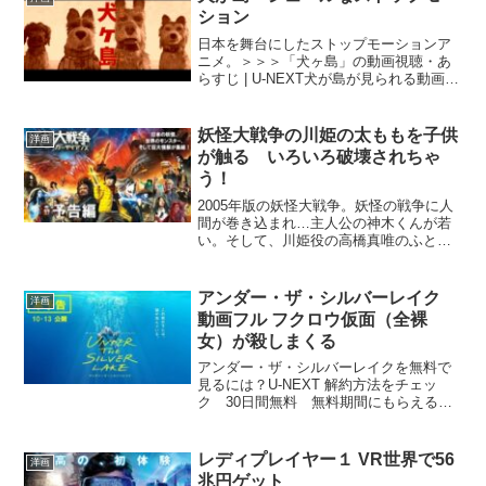
ション
日本を舞台にしたストップモーションア
ニメ。＞＞＞「犬ヶ島」の動画視聴・あ
らすじ | U-NEXT犬が島が見られる動画サ
イトU-NEXT 解約方法をチェックdTVau
ビデオパスFOD
妖怪大戦争の川姫の太ももを子供
洋画
が触る いろいろ破壊されちゃ
う！
2005年版の妖怪大戦争。妖怪の戦争に人
間が巻き込まれ…主人公の神木くんが若
い。そして、川姫役の高橋真唯のふとも
もがまぶすぃ。今はテレビで見られない
宮迫さんも出演。＞＞＞妖怪大戦争のあ
らすじ妖怪大戦争見るのにお金使いたく
アンダー・ザ・シルバーレイク
洋画
ないというあなたは、...
動画フル フクロウ仮面（全裸
女）が殺しまくる
アンダー・ザ・シルバーレイクを無料で
見るには？U-NEXT 解約方法をチェッ
ク 30日間無料 無料期間にもらえるポ
イントでタダ見可。漫画も読める。auビ
デオパス 解約方法をチェック クレカ登
録不要 30日の無料期間にタダ見できる
レディプレイヤー１ VR世界で56
洋画
TSUTAY...
兆円ゲット