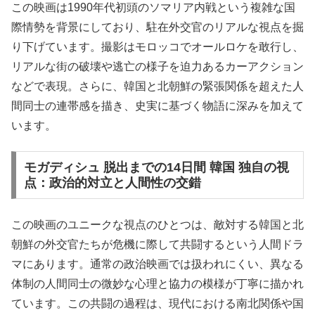
この映画は1990年代初頭のソマリア内戦という複雑な国
際情勢を背景にしており、駐在外交官のリアルな視点を掘
り下げています。撮影はモロッコでオールロケを敢行し、
リアルな街の破壊や逃亡の様子を迫力あるカーアクション
などで表現。さらに、韓国と北朝鮮の緊張関係を超えた人
間同士の連帯感を描き、史実に基づく物語に深みを加えて
います。
モガディシュ 脱出までの14日間 韓国 独自の視
点：政治的対立と人間性の交錯
この映画のユニークな視点のひとつは、敵対する韓国と北
朝鮮の外交官たちが危機に際して共闘するという人間ドラ
マにあります。通常の政治映画では扱われにくい、異なる
体制の人間同士の微妙な心理と協力の模様が丁寧に描かれ
ています。この共闘の過程は、現代における南北関係や国