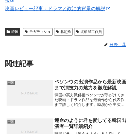
報
映画レビュー記事：ドラマと政治的背景の解説
韓国
モガディシュ
北朝鮮
北朝鮮工作員
日野 葉
関連記事
ペソンウの出演作品から最新映画
韓国
まで演技力の魅力を徹底解説
韓国の実力派俳優ペソンウが手がけてき
た映画・ドラマ作品を最新作から代表作
まで詳しく紹介します。助演から主演ま
で幅広い役柄を演じる彼の魅力に迫りま
す。あなたはペソンウの真の演技力を知
っていますか？
運命のように君を愛してる韓国出
韓国
演者一覧詳細紹介
韓国ドラマ「運命のように君を愛して