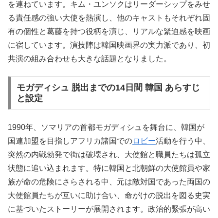
を連ねています。キム・ユンソクはリーダーシップをみせ
る責任感の強い大使を熱演し、他のキャストもそれぞれ固
有の個性と葛藤を持つ役柄を演じ、リアルな緊迫感を映画
に宿しています。演技陣は韓国映画界の実力派であり、初
共演の組み合わせも大きな話題となりました。
モガディシュ 脱出までの14日間 韓国 あらすじ
と設定
1990年、ソマリアの首都モガディシュを舞台に、韓国が
国連加盟を目指しアフリカ諸国での
ロビー
活動を行う中、
突然の内戦勃発で街は破壊され、大使館と職員たちは孤立
状態に追い込まれます。特に韓国と北朝鮮の大使館員や家
族が命の危険にさらされる中、元は敵対国であった両国の
大使館員たちが互いに助け合い、命がけの脱出を図る史実
に基づいたストーリーが展開されます。政治的緊張が高い