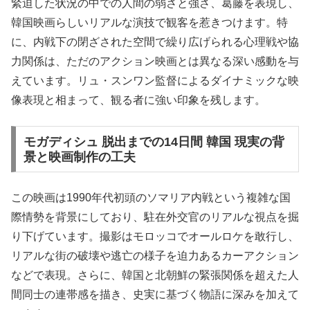
緊迫した状況の中での人間の弱さと強さ、葛藤を表現し、
韓国映画らしいリアルな演技で観客を惹きつけます。特
に、内戦下の閉ざされた空間で繰り広げられる心理戦や協
力関係は、ただのアクション映画とは異なる深い感動を与
えています。リュ・スンワン監督によるダイナミックな映
像表現と相まって、観る者に強い印象を残します。
モガディシュ 脱出までの14日間 韓国 現実の背
景と映画制作の工夫
この映画は1990年代初頭のソマリア内戦という複雑な国
際情勢を背景にしており、駐在外交官のリアルな視点を掘
り下げています。撮影はモロッコでオールロケを敢行し、
リアルな街の破壊や逃亡の様子を迫力あるカーアクション
などで表現。さらに、韓国と北朝鮮の緊張関係を超えた人
間同士の連帯感を描き、史実に基づく物語に深みを加えて