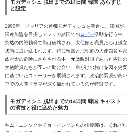
モガディシュ 脱出までの14日間 韓国 あらすじ
と設定
1990年、ソマリアの首都モガディシュを舞台に、韓国が
国連加盟を目指しアフリカ諸国での
ロビー
活動を行う中、
突然の内戦勃発で街は破壊され、大使館と職員たちは孤立
状態に追い込まれます。特に韓国と北朝鮮の大使館員や家
族が命の危険にさらされる中、元は敵対国であった両国の
大使館員たちが互いに助け合い、命がけの脱出を図る史実
に基づいたストーリーが展開されます。政治的緊張が高い
中での人間ドラマが深く描かれているのが特徴です。
モガディシュ 脱出までの14日間 韓国 キャスト
の演技と役に込めた魅力
キム・ユンソクやチョ・インソンらの俳優陣は、それぞれ