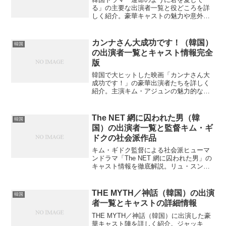
る」の主要な出演者一覧と役どころを詳
しく紹介。豪華キャストの魅力や意外な
エピソードとは？
カンナさん大成功です！（韓国）
韓国
の出演者一覧とキャスト情報完全
版
韓国で大ヒットした映画「カンナさん大
成功です！」の豪華出演者たちを詳しく
紹介。主演キム・アジュンの魅力的な歌
唱シーンや、名脇役たちの魅力、意外な
特別出演者まで網羅的に解説。あなたは
全ての出演者の魅力を知っていますか？
The NET 網に囚われた男（韓
韓国
国）の出演者一覧と監督キム・ギ
ドクの社会派作品
キム・ギドク監督による社会派ヒューマ
ンドラマ「The NET 網に囚われた男」の
キャスト情報を徹底解説。リュ・スンボ
ムをはじめとする演技派俳優陣の魅力と
は？
THE MYTH／神話（韓国）の出演
韓国
者一覧とキャストの詳細情報
THE MYTH／神話（韓国）に出演した豪
華キャスト陣を詳しく紹介。ジャッキ