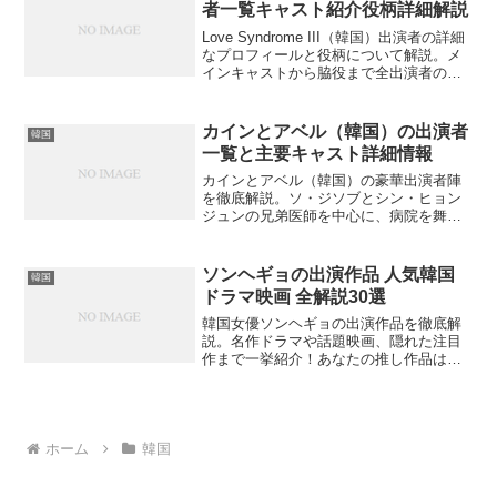
者一覧キャスト紹介役柄詳細解説
Love Syndrome III（韓国）出演者の詳細
なプロフィールと役柄について解説。メ
インキャストから脇役まで全出演者の情
報をお届けします。どの俳優がどの役を
演じているか知りたくありませんか？
カインとアベル（韓国）の出演者
韓国
一覧と主要キャスト詳細情報
カインとアベル（韓国）の豪華出演者陣
を徹底解説。ソ・ジソブとシン・ヒョン
ジュンの兄弟医師を中心に、病院を舞台
にした愛憎劇を彩るキャスト一覧を詳し
くご紹介します。あなたは全ての出演者
を知っていますか？
ソンヘギョの出演作品 人気韓国
韓国
ドラマ映画 全解説30選
韓国女優ソンヘギョの出演作品を徹底解
説。名作ドラマや話題映画、隠れた注目
作まで一挙紹介！あなたの推し作品はど
れですか？
ホーム
韓国