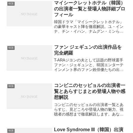
マイシークレットホテル（韓国）
韓国
の出演者一覧と登場人物詳細プロ
フィール
韓国ドラマ「マイシークレットホテル」
の豪華キャスト陣を徹底解説。ユ・イン
ナ、チン・イハン、ナムグン・ミンらの
登場人物や役柄を詳しく紹介。あなたは
知られざる脇役俳優の魅力を発見できる
でしょうか？
ファン ジェギュンの出演作品を
韓国
完全網羅
T-ARAジヨンの夫として話題の野球選手
ファン・ジェギュンと、韓国エンターテ
インメント界のファン姓俳優たちの出演
作品を一挙紹介。あなたの好きな作品は
見つかるでしょうか？
コンビニのセッピョルの出演者一
韓国
覧とあらすじまとめ登場人物や感
想解説
コンビニのセッピョルの出演者一覧とあ
らすじ、見どころや登場人物の魅力、視
聴者の感想まで徹底解説します。あなた
のお気に入りキャストは誰ですか？
Love Syndrome III（韓国）出演
韓国