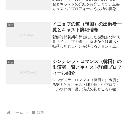
覧とキャストの詳細を紹介します。主要
キャストのプロフィールや役柄の特徴、
ドラマの魅力は？
イニョプの道（韓国）の出演者一
韓国
覧とキャスト詳細情報
朝鮮時代初期を舞台にした感動的な時代
劇「イニョプの道」。両班から奴婢へと
転落したヒロインを演じるチョン・ユミ
をはじめ、豪華キャスト陣の魅力と登場
人物の関係性を徹底解説します。主要キ
ャストの詳しいプロフィールと隠された
シンデレラ・ロマンス（韓国）の
tmp
秘話をご存知ですか？
出演者一覧とキャスト詳細プロフ
ィール紹介
シンデレラ・ロマンス（韓国）に出演す
る魅力的なキャスト陣の詳しいプロフィ
ールや代表作品、演技の見どころを徹底
解説。この記事を読めば、あなたもドラ
マをより深く楽しむことができるでしょ
うか？
ホーム
韓国