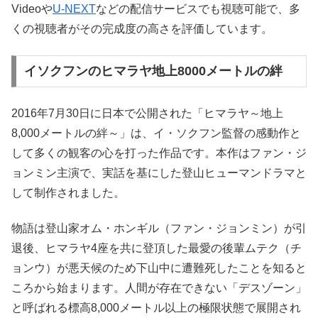
Videoや
U-NEXT
などの配信サービスでも視聴可能で、多
くの視聴者がその完成度の高さを評価しています。
イソクフンのヒマラヤ地上8000メートルの絆
2016年7月30日に日本で公開された「ヒマラヤ～地上
8,000メートルの絆～」は、イ・ソクフン監督の感動作と
して多くの観客の心を打った作品です。本作はファン・ジ
ョンミン主演で、実話を基にした登山ヒューマンドラマと
して制作されました。
物語は登山家オム・ホンギル（ファン・ジョンミン）が引
退後、ヒマラヤ4座を共に登頂した最愛の後輩ムテク（チ
ョンウ）が悪天候のため下山中に遭難死したことを知ると
ころから始まります。人間が存在できない「デスゾーン」
と呼ばれる標高8,000メートル以上の極限状態で展開され