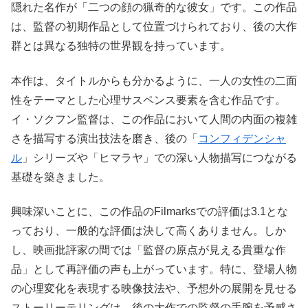
隠れた名作が「二つの顔の猟奇的な彼女」です。この作品
は、監督の初期作品として位置づけられており、後の大作
群とは異なる独特の世界観を持っています。
本作は、タイトルからも分かるように、一人の女性の二面
性をテーマとした心理サスペンス要素を含む作品です。
イ・ソクフン監督は、この作品において人間の内面の複雑
さを描写する演出技法を磨き、後の「
コンフィデンシャ
ル
」シリーズや「ヒマラヤ」での深い人物描写につながる
基礎を築きました。
興味深いことに、この作品のFilmarksでの評価は3.1とな
っており、一般的な評価は決して高くありません。しか
し、映画批評家の間では「監督の原点が見える貴重な作
品」として再評価の声も上がっています。特に、登場人物
の心理変化を表現する映像技法や、予想外の展開を見せる
ストーリーテリングは、後の大作での監督の手腕を予感さ