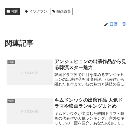
韓国
イソクフン
映画監督
日野 葉
関連記事
アンジェヒョンの出演作品から見
韓国
る韓流スター魅力
韓国ドラマ界で注目を集めるアンジェヒ
ョンの出演作品を徹底解説。代表作から
隠れた名作まで、彼の魅力と演技の変遷
を追います。あなたは彼のどの作品が一
番好きですか？
キムドンウクの出演作品 人気ド
韓国
ラマや映画ランキングまとめ
キムドンウクが出演した韓国ドラマ・映
画の代表作や人気ランキング、意外なキ
ャリアの一面を紹介。あなたの知ってい
る出演作品は？