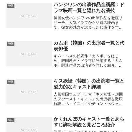
ハンジワンの出演作品全網羅：ド
韓国
ラマ映画一覧と隠れた名演技
韓国女優ハンジワンの出演作品を徹底リ
サーチ。人気ドラマから話題の映画ま
で、彼女の魅力が詰まった代表作をすべ
て紹介。あなたの見逃していた名作はあ
る？
カムボ（韓国）の出演者一覧と代
韓国
表俳優
キム・ヘスの代表作「カムボ」をはじ
め、韓国映画・ドラマに登場する「カム
ボ」関連作品の出演者を詳しく紹介。ど
の俳優がどの役を演じているか気になり
ませんか？
キス妖怪（韓国）の出演者一覧と
韓国
魅力的なキャスト詳細
人気韓国ウェブドラマ「キス妖怪～10回
のファースト・キス～」の出演者を徹底
解説。ペ・イニョクやチョン・ヘウォン
など実力派キャストの詳細プロフィール
と演技の魅力、意外なエピソードを紹介
します。各キャストの代表作品や今後の
かくれんぼのキャスト一覧とあら
韓国
活動は？
すじ詳細解説と見どころ紹介