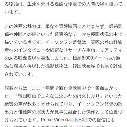
る物語は、生死を分ける過酷な環境での人間の絆を描いて
います。
この映画の魅力は、単なる冒険映画にとどまらず、師弟関
係や仲間との絆といった普遍的なテーマを極限状況の中で
描いている点です。イ・ソクフン監督は、実際の登山経験
者へのインタビューや綿密なリサーチを重ね、リアリティ
のある映像表現を実現しました。標高8,000メートルの過
酷な環境を再現した撮影技術は、韓国映画界でも高く評価
されています。
観客からは「ここ一年間で観た全映画中で一番面白かっ
た」「韓国映画でこんなに泣いたのは久しぶり」といった
絶賛の声が数多く寄せられており、イ・ソクフン監督の演
出力と俳優陣の演技力が見事に融合した傑作として位置づ
けられています。Prime Videoや
U-NEXT
での配信によ