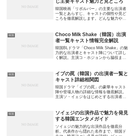
じ主要キャスト魅力と見どころ
韓国映画「リボルバー」の主要な出演者
一覧とあらすじ、キャストの個性や見ど
ころを徹底解説します。どんな魅力や意
外な一面があるのでしょうか？
Choco Milk Shake（韓国）出演
韓国
者一覧キャスト情報完全解説
韓国BLドラマ「Choco Milk Shake」の魅
力的な出演者とキャスト陣について詳し
く解説。主演コ・ホジョンから脇役ま
で、役柄と俳優の詳細を紹介します。あ
なたは彼らの隠れた魅力を知っています
か？
イブの罠（韓国）の出演者一覧と
韓国
キャスト詳細相関図
韓国ドラマ「イブの罠」の豪華キャスト
陣や登場人物の詳細な情報を徹底解説。
主演ソ・イェジをはじめとする出演者の
役柄や相関関係まで分かりやすくまとめ
ました。あなたはこの復讐劇の登場人物
たちの複雑な関係性をどこまで理解して
ソイェジの出演作品で魅力を発見
韓国
いますか？
する韓国エンタメガイド
ソイェジの魅力的な出演作品を徹底分
析。代表作から隠れた名作まで、韓国ド