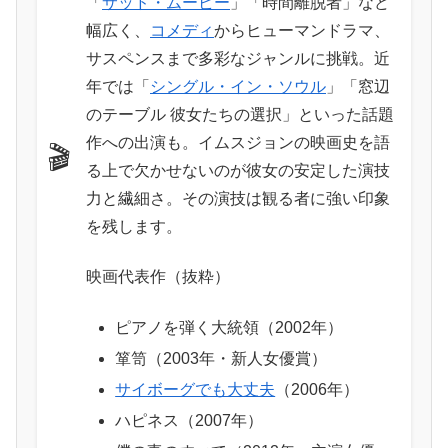
「
サッド・ムービー
」「時間離脱者」など
幅広く、
コメディ
からヒューマンドラマ、
サスペンスまで多彩なジャンルに挑戦。近
年では「
シングル・イン・ソウル
」「窓辺
のテーブル 彼女たちの選択」といった話題
作への出演も。イムスジョンの映画史を語
🎬
る上で欠かせないのが彼女の安定した演技
力と繊細さ。その演技は観る者に強い印象
を残します。
映画代表作（抜粋）
ピアノを弾く大統領（2002年）
箪笥（2003年・新人女優賞）
サイボーグでも大丈夫
（2006年）
ハピネス（2007年）