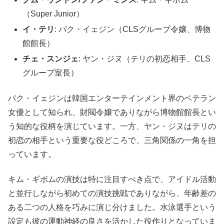
（Super Junior）
イ・テリ
: パク・イェジン（CLSグループ令嬢、博物
館館長）
チェ・スンジェ
: ヤン・ジヌ（テリの初恋相手、CLS
グループ室長）
パク・イェジンは韓国エンターテインメント界のベテラン
女優として知られ、財閥令嬢でありながら博物館館長とい
う知的な役柄を演じています。一方、ヤン・ジヌはテリの
初恋の相手という重要な役どころで、三角関係の一角を担
っています。
キム・ギボムの演技は特に注目すべき点で、アイドル活動
と並行しながら初めての演技挑戦でありながら、年齢差の
ある二つの人格を巧みに演じ分けました。水泳選手という
設定も彼の運動神経の良さを活かした役作りとなっていま