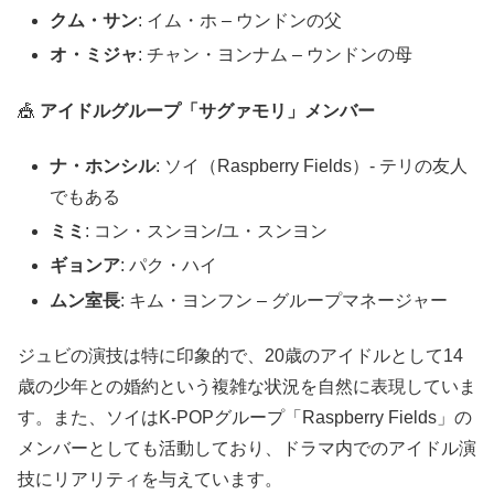
クム・サン
: イム・ホ – ウンドンの父
オ・ミジャ
: チャン・ヨンナム – ウンドンの母
🎪
アイドルグループ「サグァモリ」メンバー
ナ・ホンシル
: ソイ（Raspberry Fields）- テリの友人
でもある
ミミ
: コン・スンヨン/ユ・スンヨン
ギョンア
: パク・ハイ
ムン室長
: キム・ヨンフン – グループマネージャー
ジュビの演技は特に印象的で、20歳のアイドルとして14
歳の少年との婚約という複雑な状況を自然に表現していま
す。また、ソイはK-POPグループ「Raspberry Fields」の
メンバーとしても活動しており、ドラマ内でのアイドル演
技にリアリティを与えています。